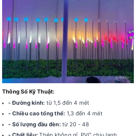
Thông Số Kỹ Thuật:
- Đường kính:
từ 1,5 đến 4 mét
- Chiều cao tổng thể:
1,3 đến 4 mét
- Số lượng đầu đèn:
từ 20 - 48
- Chất liệu:
Thép không gỉ, PVC chịu lạnh