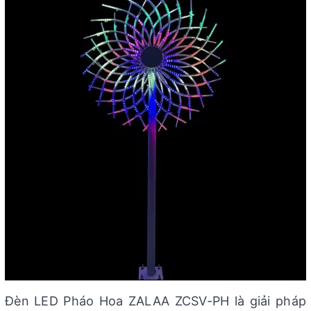
Đèn LED Pháo Hoa ZALAA ZCSV-PH là giải pháp