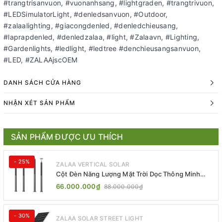
#trangtrisanvuon, #vuonanhsang, #lightgraden, #trangtrivuon,
#LEDSimulatorLight, #denledsanvuon, #Outdoor,
#zalaalighting, #giacongdenled, #denledchieusang,
#laprapdenled, #denledzalaa, #light, #Zalaavn, #Lighting,
#Gardenlights, #ledlight, #ledtree #denchieusangsanvuon,
#LED, #ZALAAjscOEM
DANH SÁCH CỬA HÀNG
NHẬN XÉT SẢN PHẨM
SẢN PHẨM ĐƯỢC ƯU THÍCH
- 25%
ZALAA VERTICAL SOLAR
Cột Đèn Năng Lượng Mặt Trời Dọc Thông Minh
ZSR-YYDS-360 | ZALAA Jsc
66.000.000₫
88.000.000₫
- 30%
ZALAA SOLAR STREET LIGHT