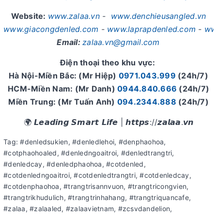
Website:
www.zalaa.vn
-
www.denchieusangled.vn
www.giacongdenled.com
-
www.laprapdenled.com
-
ww
Email:
zalaa.vn@gmail.com
Điện thoại theo khu vực:
Hà Nội-Miền Bắc: (Mr Hiệp)
0971.043.999
(24h/7)
HCM-Miền Nam: (Mr Danh)
0944.840.666
(24h/7)
Miền Trung: (Mr Tuấn Anh)
094.2344.888
(24h/7)
🌍 𝙇𝙚𝙖𝙙𝙞𝙣𝙜 𝙎𝙢𝙖𝙧𝙩 𝙇𝙞𝙛𝙚 | 𝙝𝙩𝙩𝙥𝙨://𝙯𝙖𝙡𝙖𝙖.𝙫𝙣
Tag: #denledsukien, #denledlehoi, #denphaohoa,
#cotphaohoaled, #denledngoaitroi, #denledtrangtri,
#denledcay, #denledphaohoa, #cotdenled,
#cotdenledngoaitroi, #cotdenledtrangtri, #cotdenledcay,
#cotdenphaohoa, #trangtrisannvuon, #trangtricongvien,
#trangtrikhudulich, #trangtrinhahang, #trangtriquancafe,
#zalaa, #zalaaled, #zalaavietnam, #zcsvdandelion,