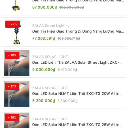
Trời ZALAA ZL-300A-D
87.000.000₫
105.000.000₫
- 27%
ZALAA Street Lighting
Đèn Tín Hiệu Giao Thông Di Động Năng Lượng Mặt
Trời ZALAA ZL-409300C
77.063.591₫
105.086.715₫
- 18%
ZALAA SOLAR LIGHT
Đèn LED Liền Thể ZALAA Solar Street Light ZKC-
TG 20W 25W 30W All In One
5.000.000₫
6.100.000₫
- 17%
ZALAA SOLAR LIGHT
Đèn LED Solar NLMT Liền Thể ZKC-TG 20W All in
One | ZALAA Street Light
5.200.000₫
6.300.000₫
- 16%
ZALAA SOLAR LIGHT
Đèn LED Solar NLMT Liền Thể ZKC-TG 25W All in