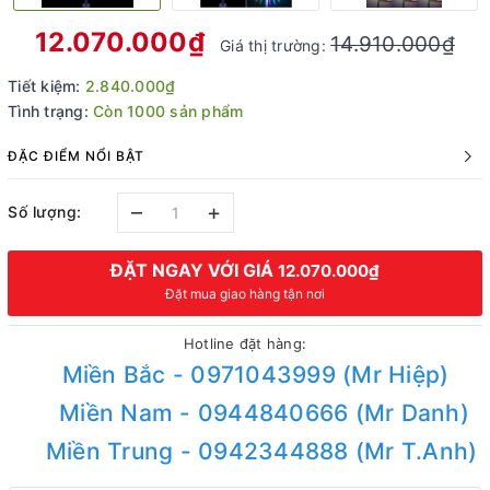
12.070.000₫
14.910.000₫
Giá thị trường:
Tiết kiệm:
2.840.000₫
Tình trạng:
Còn 1000 sản phẩm
ĐẶC ĐIỂM NỔI BẬT
–
+
Số lượng:
ĐẶT NGAY VỚI GIÁ
12.070.000₫
Đặt mua giao hàng tận nơi
Hotline đặt hàng:
Miền Bắc - 0971043999 (Mr Hiệp)
Miền Nam - 0944840666 (Mr Danh)
Miền Trung - 0942344888 (Mr T.Anh)