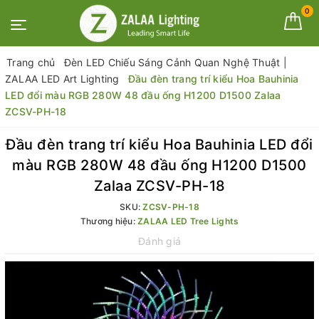
0
Trang chủ
Đèn LED Chiếu Sáng Cảnh Quan Nghệ Thuật |
ZALAA LED Art Lighting
Đầu đèn trang trí kiểu Hoa Bauhinia
LED đổi màu RGB 280W 48 đầu ống H1200 D1500 Zalaa
ZCSV-PH-18
Đầu đèn trang trí kiểu Hoa Bauhinia LED đổi
màu RGB 280W 48 đầu ống H1200 D1500
Zalaa ZCSV-PH-18
SKU:
ZCSV-PH-18
Thương hiệu:
ZALAA LED Tree Lights
Đánh giá