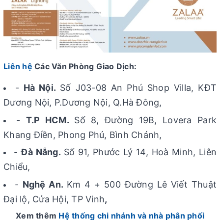
Liên hệ
Các Văn Phòng Giao Dịch:
-
Hà Nội.
Số J03-08 An Phú Shop Villa, KĐT
Dương Nội, P.Dương Nội, Q.Hà Đông,
-
T.P HCM.
Số 8, Đường 19B, Lovera Park
Khang Điền, Phong Phú, Bình Chánh,
-
Đà Nẵng.
Số 91, Phước Lý 14, Hoà Minh, Liên
Chiểu,
-
Nghệ An.
Km 4 + 500 Đường Lê Viết Thuật
Đại lộ, Cửa Hội, TP Vinh
,
Xem thêm
Hệ thống chi nhánh và nhà phân phối