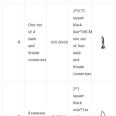
2*0.75
square
One out
black
of 4
line*30CM
male
one out
4
105.000đ
and
of four
female
male
connectors
and
female
connectors
2*1
square
black
wire*1m
Extension