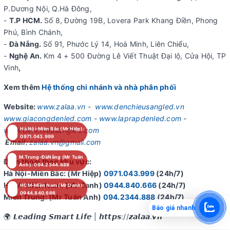
P.Dương Nội, Q.Hà Đông,
-
T.P HCM.
Số 8, Đường 19B, Lovera Park Khang Điền, Phong
Phú, Bình Chánh,
-
Đà Nẵng.
Số 91, Phước Lý 14, Hoà Minh, Liên Chiểu,
-
Nghệ An.
Km 4 + 500 Đường Lê Viết Thuật Đại lộ, Cửa Hội, TP
Vinh
,
Xem thêm
Hệ thống chi nhánh và nhà phân phối
Website:
www.zalaa.vn
-
www.denchieusangled.vn
www.giacongdenled.com
-
www.laprapdenled.com
-
www.denchieusangled.com
Hà Nội-Miền Bắc (Mr Hiệp):
0971.043.999
Email:
zalaa.vn@gmail.com
M.Trung-ĐàNẵng (Mr Tuấn
Điện thoại theo khu vực:
Anh): 094.2344.888
Hà Nội-Miền Bắc: (Mr Hiệp)
0971.043.999
(24h/7)
HCM-Miền Nam: (Mr Danh)
0944.840.666
(24h/7)
HCM-Miền Nam (Mr Danh):
0944.840.666
Miền Trung: (Mr Tuấn Anh)
094.2344.888
(24h/7)
Báo giá nhanh
🌍 𝙇𝙚𝙖𝙙𝙞𝙣𝙜 𝙎𝙢𝙖𝙧𝙩 𝙇𝙞𝙛𝙚 | 𝙝𝙩𝙩𝙥𝙨://𝙯𝙖𝙡𝙖𝙖.𝙫𝙣