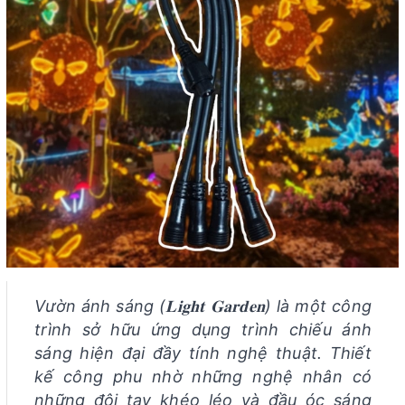
Vườn ánh sáng (𝐋𝐢𝐠𝐡𝐭 𝐆𝐚𝐫𝐝𝐞𝐧) là một công
trình sở hữu ứng dụng trình chiếu ánh
sáng hiện đại đầy tính nghệ thuật. Thiết
kế công phu nhờ những nghệ nhân có
những đôi tay khéo léo và đầu óc sáng