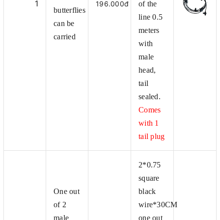
1
196.000đ
of the
butterflies
line 0.5
can be
meters
carried
with
male
head,
tail
sealed.
Comes
with 1
tail plug
2*0.75
square
One out
black
of 2
wire*30CM
male
one out