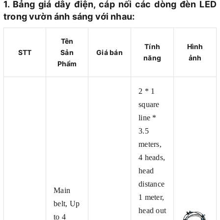
1. Bảng giá dây điện, cáp nối các dòng đèn LED
trong vườn ánh sáng với nhau:
Tên
Tính
Hình
STT
Sản
Giá bán
năng
ảnh
Phẩm
2 * 1
square
line *
3.5
meters,
4 heads,
head
distance
Main
1 meter,
belt, Up
head out
to 4