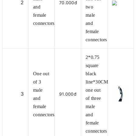
2
70.000đ
and
two
female
male
connectors
and
female
connectors
2*0.75
square
One out
black
of 3
line*30CM
male
one out
3
91.000đ
and
of three
female
male
connectors
and
female
connectors