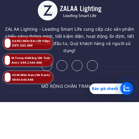
ZALAA Lighting - Leading Smart Life cung cấp các sản phẩm
chiếu sáng thông minh, tiết kiệm điện, hoạt động ổn định, tiết
Hà Nội-Miền Bắc (Mr Hiệp):
kiệm chi phí cho Chủ đầu tư, Quý khách hàng và người sử
0971.043.999
dụng!
M.Trung-ĐàNẵng (Mr Tuấn
Anh): 094.2344.888
HCM-Miền Nam (Mr Danh):
0944.840.666
MỞ RỘNG CHÂN TRANG
Báo giá nhanh
MUA NGAY
© Bản quyền thuộc về
ZALAA JSC
Giao hàng tận nơi
Cung cấp bởi
ZALAA