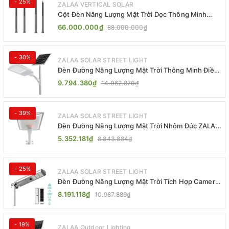
- 25%
ZALAA VERTICAL SOLAR
Cột Đèn Năng Lượng Mặt Trời Dọc Thông Minh
ZSR-YYDS-360 | ZALAA Jsc
66.000.000₫
88.000.000₫
- 30%
ZALAA SOLAR STREET LIGHT
Đèn Đường Năng Lượng Mặt Trời Thông Minh Điều
Khiển MPPT ZL-GMX01 ZALAA
9.794.380₫
14.062.870₫
- 39%
ZALAA SOLAR STREET LIGHT
Đèn Đường Năng Lượng Mặt Trời Nhôm Đúc ZALAA
ZL-BWH Cao Cấp IP65
5.352.181₫
8.843.884₫
- 25%
ZALAA SOLAR STREET LIGHT
Đèn Đường Năng Lượng Mặt Trời Tích Hợp Camera
ZALAA ZL-BJ04-CCTV (80W, IP65)
8.191.118₫
10.987.889₫
- 19%
ZALAA Outdoor Lighting