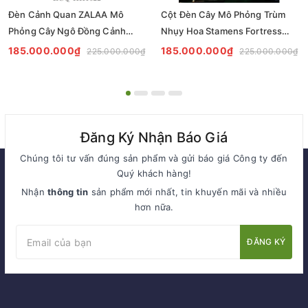
Đèn Cảnh Quan ZALAA Mô
Cột Đèn Cây Mô Phỏng Trùm
Phỏng Cây Ngô Đồng Cảnh
Nhụy Hoa Stamens Fortress
ZCQ-HH1022 Sycamore Trees
ZCQ-HH1021 ZALAA Chiếu
185.000.000₫
185.000.000₫
225.000.000₫
225.000.000₫
Lighting
Sáng Cảnh Quan
Đăng Ký Nhận Báo Giá
Chúng tôi tư vấn đúng sản phẩm và gửi báo giá Công ty đến
Quý khách hàng!
Nhận
thông tin
sản phẩm mới nhất, tin khuyến mãi và nhiều
hơn nữa.
ĐĂNG KÝ