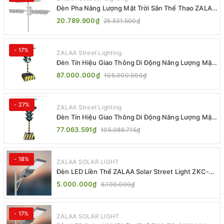
Đèn Pha Năng Lượng Mặt Trời Sân Thể Thao ZALAA
Jsc Chống Nước IP65 Cao Cấp
20.789.900₫
25.531.500₫
- 17%
ZALAA Street Lighting
Đèn Tín Hiệu Giao Thông Di Động Năng Lượng Mặt
Trời ZALAA ZL-300A-D
87.000.000₫
105.000.000₫
- 27%
ZALAA Street Lighting
Đèn Tín Hiệu Giao Thông Di Động Năng Lượng Mặt
Trời ZALAA ZL-409300C
77.063.591₫
105.086.715₫
- 18%
ZALAA SOLAR LIGHT
Đèn LED Liền Thể ZALAA Solar Street Light ZKC-
TG 20W 25W 30W All In One
5.000.000₫
6.100.000₫
- 17%
ZALAA SOLAR LIGHT