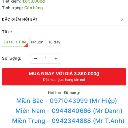
Tiết kiệm:
1.650.000₫
Tình trạng:
Còn hàng
ĐẶC ĐIỂM NỔI BẬT
Title:
Default Title
Nguồn
10 dây
–
+
Số lượng:
MUA NGAY VỚI GIÁ
3.850.000₫
Đặt mua giao hàng tận nơi
Hotline đặt hàng:
Miền Bắc - 0971043999 (Mr Hiệp)
Miền Nam - 0944840666 (Mr Danh)
Miền Trung - 0942344888 (Mr T.Anh)