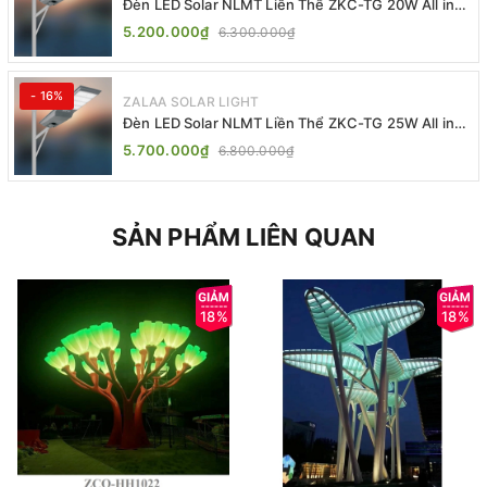
Đèn LED Solar NLMT Liền Thể ZKC-TG 20W All in
One | ZALAA Street Light
5.200.000₫
6.300.000₫
- 16%
ZALAA SOLAR LIGHT
Đèn LED Solar NLMT Liền Thể ZKC-TG 25W All in
One | ZALAA Street Light
5.700.000₫
6.800.000₫
SẢN PHẨM LIÊN QUAN
18%
18%