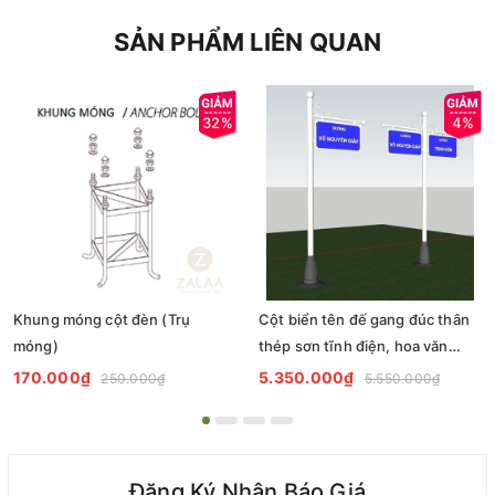
SẢN PHẨM LIÊN QUAN
32%
4%
Khung móng cột đèn (Trụ
Cột biển tên đế gang đúc thân
móng)
thép sơn tĩnh điện, hoa văn
bảng tên, chữ phản quang mã
170.000₫
5.350.000₫
250.000₫
5.550.000₫
ZCBT 2555 ZALAA
Đăng Ký Nhận Báo Giá