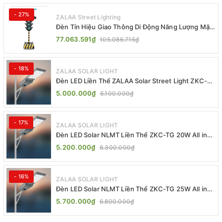
- 27%
ZALAA Street Lighting
Đèn Tín Hiệu Giao Thông Di Động Năng Lượng Mặt
Trời ZALAA ZL-409300C
77.063.591₫
105.086.715₫
- 18%
ZALAA SOLAR LIGHT
Đèn LED Liền Thể ZALAA Solar Street Light ZKC-
TG 20W 25W 30W All In One
5.000.000₫
6.100.000₫
- 17%
ZALAA SOLAR LIGHT
Đèn LED Solar NLMT Liền Thể ZKC-TG 20W All in
One | ZALAA Street Light
5.200.000₫
6.300.000₫
- 16%
ZALAA SOLAR LIGHT
Đèn LED Solar NLMT Liền Thể ZKC-TG 25W All in
One | ZALAA Street Light
5.700.000₫
6.800.000₫