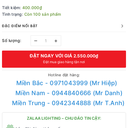
Tiết kiệm:
400.000₫
Tình trạng:
Còn 100 sản phẩm
ĐẶC ĐIỂM NỔI BẬT
–
+
Số lượng:
ĐẶT NGAY VỚI GIÁ
2.550.000₫
Đặt mua giao hàng tận nơi
Hotline đặt hàng:
Miền Bắc - 0971043999 (Mr Hiệp)
Miền Nam - 0944840666 (Mr Danh)
Miền Trung - 0942344888 (Mr T.Anh)
ZALAA LIGHTING – CHU ĐÁO TIN CẬY: