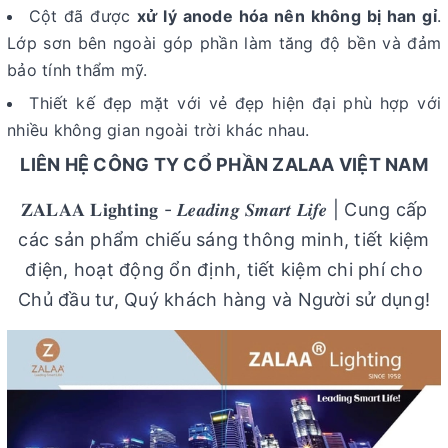
Cột đã được
xử lý anode hóa nên không bị han gỉ
.
Lớp sơn bên ngoài góp phần làm tăng độ bền và đảm
bảo tính thẩm mỹ.
Thiết kế đẹp mặt với vẻ đẹp hiện đại phù hợp với
nhiều không gian ngoài trời khác nhau.
LIÊN HỆ CÔNG TY CỔ PHẦN ZALAA VIỆT NAM
𝐙𝐀𝐋𝐀𝐀 𝐋𝐢𝐠𝐡𝐭𝐢𝐧𝐠 - 𝑳𝒆𝒂𝒅𝒊𝒏𝒈 𝑺𝒎𝒂𝒓𝒕 𝑳𝒊𝒇𝒆 | Cung cấp
các sản phẩm chiếu sáng thông minh, tiết kiệm
điện, hoạt động ổn định, tiết kiệm chi phí cho
Chủ đầu tư, Quý khách hàng và Người sử dụng!