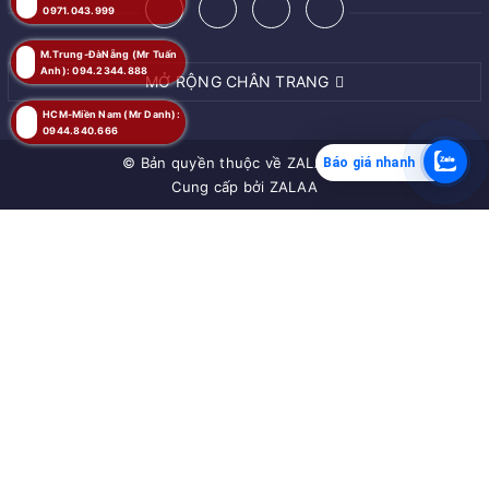
0971.043.999
M.Trung-ĐàNẵng (Mr Tuấn
Anh): 094.2344.888
MỞ RỘNG CHÂN TRANG
HCM-Miền Nam (Mr Danh):
0944.840.666
© Bản quyền thuộc về
ZALAA JSC
Báo giá nhanh
Cung cấp bởi
ZALAA
MUA NGAY
Giao hàng tận nơi