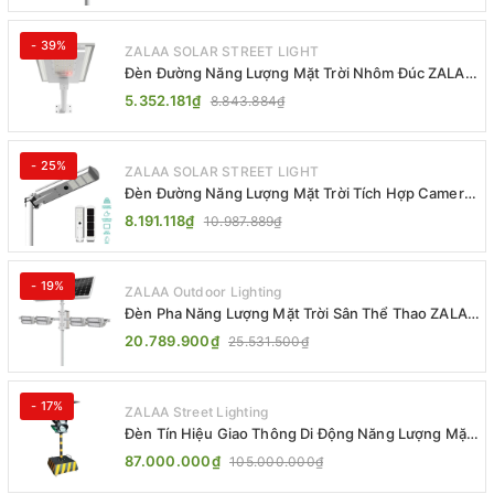
- 39%
ZALAA SOLAR STREET LIGHT
Đèn Đường Năng Lượng Mặt Trời Nhôm Đúc ZALAA
ZL-BWH Cao Cấp IP65
5.352.181₫
8.843.884₫
- 25%
ZALAA SOLAR STREET LIGHT
Đèn Đường Năng Lượng Mặt Trời Tích Hợp Camera
ZALAA ZL-BJ04-CCTV (80W, IP65)
8.191.118₫
10.987.889₫
- 19%
ZALAA Outdoor Lighting
Đèn Pha Năng Lượng Mặt Trời Sân Thể Thao ZALAA
Jsc Chống Nước IP65 Cao Cấp
20.789.900₫
25.531.500₫
- 17%
ZALAA Street Lighting
Đèn Tín Hiệu Giao Thông Di Động Năng Lượng Mặt
Trời ZALAA ZL-300A-D
87.000.000₫
105.000.000₫