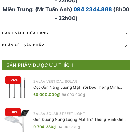
- 22h00)
Miền Trung: (Mr Tuấn Anh)
094.2344.888
(8h00
- 22h00)
DANH SÁCH CỬA HÀNG
NHẬN XÉT SẢN PHẨM
SẢN PHẨM ĐƯỢC ƯU THÍCH
- 25%
ZALAA VERTICAL SOLAR
Cột Đèn Năng Lượng Mặt Trời Dọc Thông Minh
ZSR-YYDS-360 | ZALAA Jsc
66.000.000₫
88.000.000₫
- 30%
ZALAA SOLAR STREET LIGHT
Đèn Đường Năng Lượng Mặt Trời Thông Minh Điều
Khiển MPPT ZL-GMX01 ZALAA
9.794.380₫
14.062.870₫