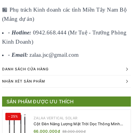
🏪
Phụ trách Kinh doanh các tỉnh Miền Tây Nam Bộ
(Mảng dự án)
- Hotline:
0942.668.444 (Mr Tuệ - Trưởng Phòng
Kinh Doanh)
- Email:
zalaa.jsc@gmail.com
DANH SÁCH CỬA HÀNG
NHẬN XÉT SẢN PHẨM
SẢN PHẨM ĐƯỢC ƯU THÍCH
- 25%
ZALAA VERTICAL SOLAR
Cột Đèn Năng Lượng Mặt Trời Dọc Thông Minh
ZSR-YYDS-360 | ZALAA Jsc
66.000.000₫
88.000.000₫