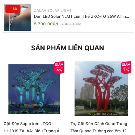
- 16%
ZALAA SOLAR LIGHT
Đèn LED Solar NLMT Liền Thể ZKC-TG 25W All in
One | ZALAA Street Light
5.700.000₫
6.800.000₫
SẢN PHẨM LIÊN QUAN
4%
7%
Cột Đèn Supertrees ZCQ-
Trụ Cột Đèn Cảnh Quan Trung
HH1019 ZALAA: Biểu Tượng Ánh
Tâm Quảng Trường cao 8m-12m