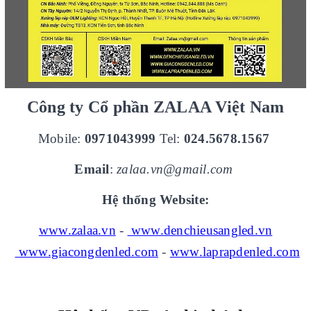
Công ty Cổ phần ZALAA Việt Nam
Mobile:
0971043999
Tel:
024.5678.1567
Email
:
zalaa.vn@gmail.com
Hệ thống Website:
www.zalaa.vn
-
www.denchieusangled.vn
www.giacongdenled.com
-
www.laprapdenled.com