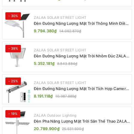
- 30%
ZALAA SOLAR STREET LIGHT
Đèn Đường Năng Lượng Mặt Trời Thông Minh Điều
Khiển MPPT ZL-GMX01 ZALAA
9.794.380₫
14.062.870₫
- 39%
ZALAA SOLAR STREET LIGHT
Đèn Đường Năng Lượng Mặt Trời Nhôm Đúc ZALAA
ZL-BWH Cao Cấp IP65
5.352.181₫
8.843.884₫
- 25%
ZALAA SOLAR STREET LIGHT
Đèn Đường Năng Lượng Mặt Trời Tích Hợp Camera
ZALAA ZL-BJ04-CCTV (80W, IP65)
8.191.118₫
10.987.889₫
- 19%
ZALAA Outdoor Lighting
Đèn Pha Năng Lượng Mặt Trời Sân Thể Thao ZALAA
Jsc Chống Nước IP65 Cao Cấp
20.789.900₫
25.531.500₫