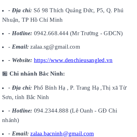
- Địa chỉ:
Số 98 Thích Quảng Đức, P5, Q. Phú
Nhuận, TP Hồ Chí Minh
- Hotline:
0942.668.444 (Mr Trường - GĐCN)
-
Email:
zalaa.sg@gmail.com
- Website:
https://www.denchieusangled.vn
🏪
Chi nhánh Bắc Ninh:
- Địa chỉ:
Phố Bính Hạ , P. Trang Hạ ,Thị xã Từ
Sơn, tỉnh Bắc Ninh
- Hotline:
094.2344.888 (Lê Oanh - GĐ Chi
nhánh)
- Email:
zalaa.bacninh@gmail.com