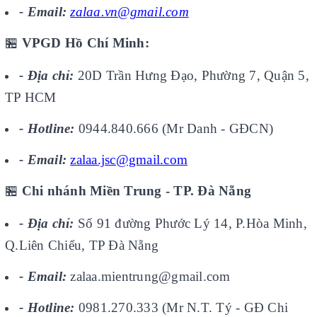
- Email:
zalaa.vn@gmail.com
🏪
VPGD Hồ Chí Minh:
- Địa chỉ:
20D Trần Hưng Đạo, Phường 7, Quận 5,
TP HCM
- Hotline:
0944.840.666 (Mr Danh - GĐCN)
- Email:
zalaa.jsc@gmail.com
🏪
Chi nhánh Miền Trung - TP. Đà Nẵng
- Địa chỉ:
Số 91 đường Phước Lý 14, P.Hòa Minh,
Q.Liên Chiểu, TP Đà Nẵng
- Email:
zalaa.mientrung@gmail.com
- Hotline:
0981.270.333 (Mr N.T. Tý - GĐ Chi