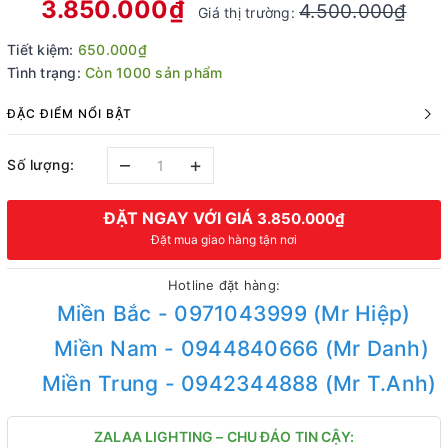
3.850.000₫
4.500.000₫
Giá thị trường:
Tiết kiệm:
650.000₫
Tình trạng:
Còn 1000 sản phẩm
ĐẶC ĐIỂM NỔI BẬT
–
+
Số lượng:
ĐẶT NGAY VỚI GIÁ
3.850.000₫
Đặt mua giao hàng tận nơi
Hotline đặt hàng:
Miền Bắc - 0971043999 (Mr Hiệp)
Miền Nam - 0944840666 (Mr Danh)
Miền Trung - 0942344888 (Mr T.Anh)
ZALAA LIGHTING – CHU ĐÁO TIN CẬY: