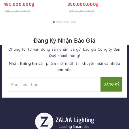
Sáng Cho Đại Đô Thị
ZCQ-HH1001 ZALAA Fortune
485.000.000₫
350.000.000₫
Tree Series
505.000.000₫
375.000.000₫
Đăng Ký Nhận Báo Giá
Chúng tôi tư vấn đúng sản phẩm và gửi báo giá Công ty đến
Quý khách hàng!
Nhận
thông tin
sản phẩm mới nhất, tin khuyến mãi và nhiều
hơn nữa.
ĐĂNG KÝ