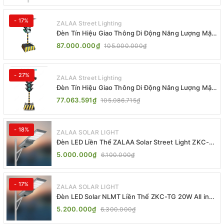
- 17%
ZALAA Street Lighting
Đèn Tín Hiệu Giao Thông Di Động Năng Lượng Mặt
Trời ZALAA ZL-300A-D
87.000.000₫
105.000.000₫
- 27%
ZALAA Street Lighting
Đèn Tín Hiệu Giao Thông Di Động Năng Lượng Mặt
Trời ZALAA ZL-409300C
77.063.591₫
105.086.715₫
- 18%
ZALAA SOLAR LIGHT
Đèn LED Liền Thể ZALAA Solar Street Light ZKC-
TG 20W 25W 30W All In One
5.000.000₫
6.100.000₫
- 17%
ZALAA SOLAR LIGHT
Đèn LED Solar NLMT Liền Thể ZKC-TG 20W All in
One | ZALAA Street Light
5.200.000₫
6.300.000₫