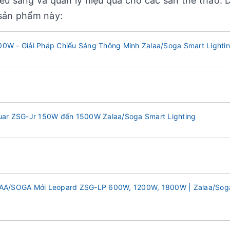
iếu sáng và quản lý hiệu quả cho các sân thể thao. 
sản phẩm này:
W - Giải Pháp Chiếu Sáng Thông Minh Zalaa/Soga Smart Lighti
uar ZSG-Jr 150W đến 1500W Zalaa/Soga Smart Lighting
LAA/SOGA Mới Leopard ZSG-LP 600W, 1200W, 1800W | Zalaa/Sog