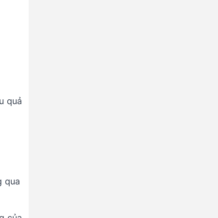
ệu quả
g qua
ng của