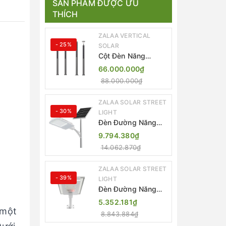
SẢN PHẨM ĐƯỢC ƯU
THÍCH
ZALAA VERTICAL
- 25%
SOLAR
Cột Đèn Năng
Lượng Mặt Trời Dọc
66.000.000₫
Thông Minh ZSR-
88.000.000₫
YYDS-360 | ZALAA
Jsc
ZALAA SOLAR STREET
- 30%
LIGHT
Đèn Đường Năng
Lượng Mặt Trời
9.794.380₫
Thông Minh Điều
14.062.870₫
Khiển MPPT ZL-
GMX01 ZALAA
ZALAA SOLAR STREET
- 39%
LIGHT
Đèn Đường Năng
Lượng Mặt Trời
5.352.181₫
Nhôm Đúc ZALAA
 một
8.843.884₫
ZL-BWH Cao Cấp