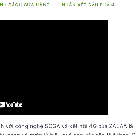
NH SÁCH CỬA HÀNG
NHẬN XÉT SẢN PHẨM
nh với công nghệ SOGA và kết nối 4G của ZALAA là