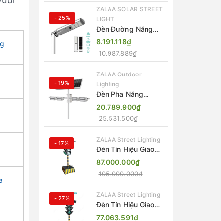
Dưới
IP65
ZALAA SOLAR STREET
- 25%
LIGHT
Đèn Đường Năng
Lượng Mặt Trời Tích
8.191.118₫
ng
Hợp Camera ZALAA
10.987.889₫
ZL-BJ04-CCTV
(80W, IP65)
ZALAA Outdoor
- 19%
Lighting
Đèn Pha Năng
Lượng Mặt Trời Sân
20.789.900₫
Thể Thao ZALAA
25.531.500₫
Jsc Chống Nước
IP65 Cao Cấp
ZALAA Street Lighting
- 17%
Đèn Tín Hiệu Giao
Thông Di Động Năng
87.000.000₫
Lượng Mặt Trời
105.000.000₫
ZALAA ZL-300A-D
a
ZALAA Street Lighting
- 27%
Đèn Tín Hiệu Giao
Thông Di Động Năng
77.063.591₫