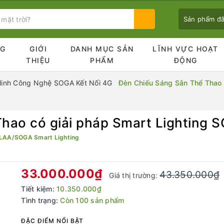
Sản phẩm đ
NG
GIỚI
DANH MỤC SẢN
LĨNH VỰC HOẠT
Ủ
THIỆU
PHẨM
ĐỘNG
Minh Công Nghệ SOGA Kết Nối 4G
Đèn Chiếu Sáng Sân Thể Thao 
Bạn chưa xem sản phẩm nào
hao có giải pháp Smart Lighting 
LAA/SOGA Smart Lighting
33.000.000₫
43.350.000₫
Giá thị trường:
Tiết kiệm:
10.350.000₫
Tình trạng:
Còn 100 sản phẩm
ĐẶC ĐIỂM NỔI BẬT