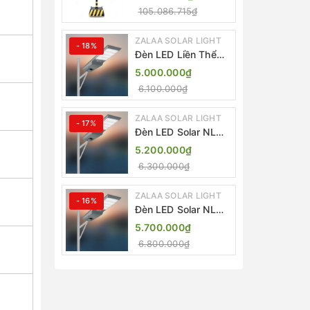
Lượng Mặt Trời
105.086.715₫
ZALAA ZL-409300C
ZALAA SOLAR LIGHT
- 18%
Đèn LED Liền Thể
ZALAA Solar Street
5.000.000₫
Light ZKC-TG 20W
6.100.000₫
25W 30W All In One
ZALAA SOLAR LIGHT
- 17%
Đèn LED Solar NLMT
Liền Thể ZKC-TG
5.200.000₫
20W All in One |
6.300.000₫
ZALAA Street Light
ZALAA SOLAR LIGHT
- 16%
Đèn LED Solar NLMT
Liền Thể ZKC-TG
5.700.000₫
25W All in One |
6.800.000₫
ZALAA Street Light