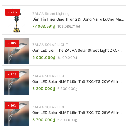
- 27%
ZALAA Street Lighting
Đèn Tín Hiệu Giao Thông Di Động Năng Lượng Mặt
Trời ZALAA ZL-409300C
77.063.591₫
105.086.715₫
- 18%
ZALAA SOLAR LIGHT
Đèn LED Liền Thể ZALAA Solar Street Light ZKC-
TG 20W 25W 30W All In One
5.000.000₫
6.100.000₫
- 17%
ZALAA SOLAR LIGHT
Đèn LED Solar NLMT Liền Thể ZKC-TG 20W All in
One | ZALAA Street Light
5.200.000₫
6.300.000₫
- 16%
ZALAA SOLAR LIGHT
Đèn LED Solar NLMT Liền Thể ZKC-TG 25W All in
One | ZALAA Street Light
5.700.000₫
6.800.000₫