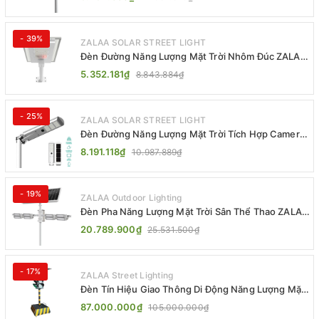
- 39%
ZALAA SOLAR STREET LIGHT
Đèn Đường Năng Lượng Mặt Trời Nhôm Đúc ZALAA
ZL-BWH Cao Cấp IP65
5.352.181₫
8.843.884₫
- 25%
ZALAA SOLAR STREET LIGHT
Đèn Đường Năng Lượng Mặt Trời Tích Hợp Camera
ZALAA ZL-BJ04-CCTV (80W, IP65)
8.191.118₫
10.987.889₫
- 19%
ZALAA Outdoor Lighting
Đèn Pha Năng Lượng Mặt Trời Sân Thể Thao ZALAA
Jsc Chống Nước IP65 Cao Cấp
20.789.900₫
25.531.500₫
- 17%
ZALAA Street Lighting
Đèn Tín Hiệu Giao Thông Di Động Năng Lượng Mặt
Trời ZALAA ZL-300A-D
87.000.000₫
105.000.000₫