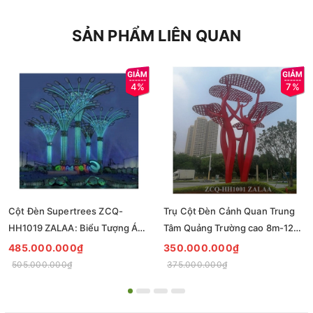
SẢN PHẨM LIÊN QUAN
4%
7%
Cột Đèn Supertrees ZCQ-
Trụ Cột Đèn Cảnh Quan Trung
HH1019 ZALAA: Biểu Tượng Ánh
Tâm Quảng Trường cao 8m-12m
Sáng Cho Đại Đô Thị
ZCQ-HH1001 ZALAA Fortune
485.000.000₫
350.000.000₫
Tree Series
505.000.000₫
375.000.000₫