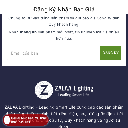
Đăng Ký Nhận Báo Giá
Chúng tôi tư vấn đúng sản phẩm và gửi báo giá Công ty đến
Quý khách hàng!
Nhận
thông tin
sản phẩm mới nhất, tin khuyến mãi và nhiều
hơn nữa.
ĐĂNG KÝ
ZALAA Lighting - Leading Smart Life cung cấp các sản phẩm
chiếu sáng thông minh, tiết kiệm điện, hoạt động ổn định, tiết
Hà Nội-Miền Bắc (Mr Hiệp):
kiệm chi phí cho Chủ đầu tư, Quý khách hàng và người sử
0971.043.999
dụng!