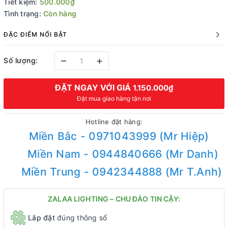
Tiết kiệm:
500.000₫
Tình trạng:
Còn hàng
ĐẶC ĐIỂM NỔI BẬT
–
+
Số lượng:
ĐẶT NGAY VỚI GIÁ
1.150.000₫
Đặt mua giao hàng tận nơi
Hotline đặt hàng:
Miền Bắc - 0971043999 (Mr Hiệp)
Miền Nam - 0944840666 (Mr Danh)
Miền Trung - 0942344888 (Mr T.Anh)
ZALAA LIGHTING – CHU ĐÁO TIN CẬY:
Lắp đặt
đúng thông số