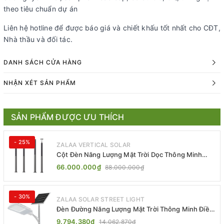
theo tiêu chuẩn dự án
Liên hệ hotline để được báo giá và chiết khấu tốt nhất cho CĐT,
Nhà thầu và đối tác.
DANH SÁCH CỬA HÀNG
NHẬN XÉT SẢN PHẨM
SẢN PHẨM ĐƯỢC ƯU THÍCH
- 25%
ZALAA VERTICAL SOLAR
Cột Đèn Năng Lượng Mặt Trời Dọc Thông Minh
ZSR-YYDS-360 | ZALAA Jsc
66.000.000₫
88.000.000₫
- 30%
ZALAA SOLAR STREET LIGHT
Đèn Đường Năng Lượng Mặt Trời Thông Minh Điều
Khiển MPPT ZL-GMX01 ZALAA
9.794.380₫
14.062.870₫