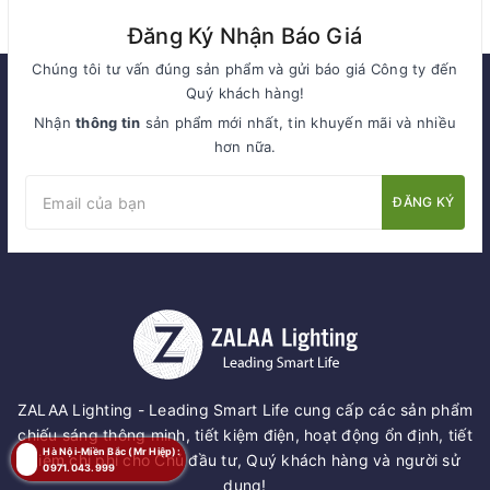
Đăng Ký Nhận Báo Giá
Chúng tôi tư vấn đúng sản phẩm và gửi báo giá Công ty đến
Quý khách hàng!
Nhận
thông tin
sản phẩm mới nhất, tin khuyến mãi và nhiều
hơn nữa.
ĐĂNG KÝ
ZALAA Lighting - Leading Smart Life cung cấp các sản phẩm
chiếu sáng thông minh, tiết kiệm điện, hoạt động ổn định, tiết
Hà Nội-Miền Bắc (Mr Hiệp):
kiệm chi phí cho Chủ đầu tư, Quý khách hàng và người sử
0971.043.999
dụng!