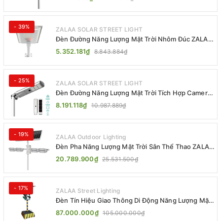
- 39%
ZALAA SOLAR STREET LIGHT
Đèn Đường Năng Lượng Mặt Trời Nhôm Đúc ZALAA
ZL-BWH Cao Cấp IP65
5.352.181₫
8.843.884₫
- 25%
ZALAA SOLAR STREET LIGHT
Đèn Đường Năng Lượng Mặt Trời Tích Hợp Camera
ZALAA ZL-BJ04-CCTV (80W, IP65)
8.191.118₫
10.987.889₫
- 19%
ZALAA Outdoor Lighting
Đèn Pha Năng Lượng Mặt Trời Sân Thể Thao ZALAA
Jsc Chống Nước IP65 Cao Cấp
20.789.900₫
25.531.500₫
- 17%
ZALAA Street Lighting
Đèn Tín Hiệu Giao Thông Di Động Năng Lượng Mặt
Trời ZALAA ZL-300A-D
87.000.000₫
105.000.000₫