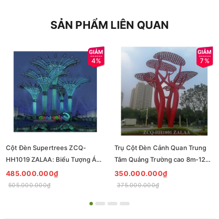
SẢN PHẨM LIÊN QUAN
4%
7%
Cột Đèn Supertrees ZCQ-
Trụ Cột Đèn Cảnh Quan Trung
HH1019 ZALAA: Biểu Tượng Ánh
Tâm Quảng Trường cao 8m-12m
Sáng Cho Đại Đô Thị
ZCQ-HH1001 ZALAA Fortune
485.000.000₫
350.000.000₫
Tree Series
505.000.000₫
375.000.000₫