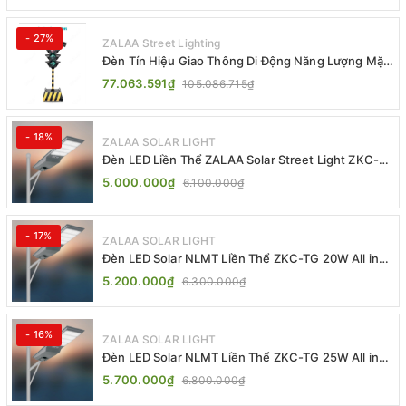
- 27%
ZALAA Street Lighting
Đèn Tín Hiệu Giao Thông Di Động Năng Lượng Mặt
Trời ZALAA ZL-409300C
77.063.591₫
105.086.715₫
- 18%
ZALAA SOLAR LIGHT
Đèn LED Liền Thể ZALAA Solar Street Light ZKC-
TG 20W 25W 30W All In One
5.000.000₫
6.100.000₫
- 17%
ZALAA SOLAR LIGHT
Đèn LED Solar NLMT Liền Thể ZKC-TG 20W All in
One | ZALAA Street Light
5.200.000₫
6.300.000₫
- 16%
ZALAA SOLAR LIGHT
Đèn LED Solar NLMT Liền Thể ZKC-TG 25W All in
One | ZALAA Street Light
5.700.000₫
6.800.000₫