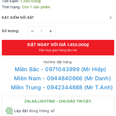
Tiết kiệm:
1.390.000₫
Tình trạng:
Còn 1 sản phẩm
ĐẶC ĐIỂM NỔI BẬT
–
+
Số lượng:
ĐẶT NGAY VỚI GIÁ
1.450.000₫
Đặt mua giao hàng tận nơi
Hotline đặt hàng:
Miền Bắc - 0971043999 (Mr Hiệp)
Miền Nam - 0944840666 (Mr Danh)
Miền Trung - 0942344888 (Mr T.Anh)
ZALAA LIGHTING – CHU ĐÁO TIN CẬY:
Lắp đặt
đúng thông số