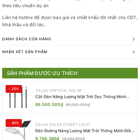
theo tiêu chuẩn dự án
Liên hệ hotline để được báo giá và chiết khấu tốt nhất cho CĐT,
Nhà thầu và đối tác.
DANH SÁCH CỬA HÀNG
NHẬN XÉT SẢN PHẨM
SẢN PHẨM ĐƯỢC ƯU THÍCH
- 25%
ZALAA VERTICAL SOLAR
Cột Đèn Năng Lượng Mặt Trời Dọc Thông Minh
ZSR-YYDS-360 | ZALAA Jsc
66.000.000₫
88.000.000₫
- 30%
ZALAA SOLAR STREET LIGHT
Đèn Đường Năng Lượng Mặt Trời Thông Minh Điều
Khiển MPPT ZL-GMX01 ZALAA
9.794.380₫
14.062.870₫