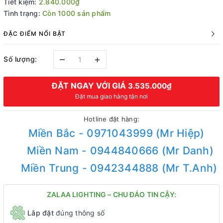
Tiết kiệm:
2.840.000₫
Tình trạng:
Còn 1000 sản phẩm
ĐẶC ĐIỂM NỔI BẬT
–
+
Số lượng:
ĐẶT NGAY VỚI GIÁ
3.535.000₫
Đặt mua giao hàng tận nơi
Hotline đặt hàng:
Miền Bắc - 0971043999 (Mr Hiệp)
Miền Nam - 0944840666 (Mr Danh)
Miền Trung - 0942344888 (Mr T.Anh)
ZALAA LIGHTING – CHU ĐÁO TIN CẬY:
Lắp đặt
đúng thông số