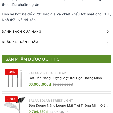
theo tiêu chuẩn dự án
Liên hệ hotline để được báo giá và chiết khấu tốt nhất cho CĐT,
Nhà thầu và đối tác.
DANH SÁCH CỬA HÀNG
NHẬN XÉT SẢN PHẨM
SẢN PHẨM ĐƯỢC ƯU THÍCH
- 25%
ZALAA VERTICAL SOLAR
Cột Đèn Năng Lượng Mặt Trời Dọc Thông Minh
ZSR-YYDS-360 | ZALAA Jsc
66.000.000₫
88.000.000₫
- 30%
ZALAA SOLAR STREET LIGHT
Đèn Đường Năng Lượng Mặt Trời Thông Minh Điều
Khiển MPPT ZL-GMX01 ZALAA
9.794.380₫
14.062.870₫