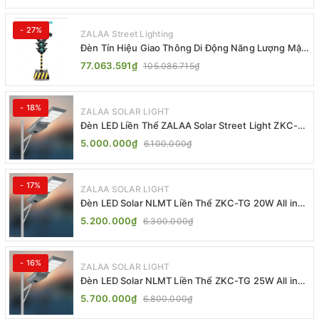
- 27%
ZALAA Street Lighting
Đèn Tín Hiệu Giao Thông Di Động Năng Lượng Mặt
Trời ZALAA ZL-409300C
77.063.591₫
105.086.715₫
- 18%
ZALAA SOLAR LIGHT
Đèn LED Liền Thể ZALAA Solar Street Light ZKC-
TG 20W 25W 30W All In One
5.000.000₫
6.100.000₫
- 17%
ZALAA SOLAR LIGHT
Đèn LED Solar NLMT Liền Thể ZKC-TG 20W All in
One | ZALAA Street Light
5.200.000₫
6.300.000₫
- 16%
ZALAA SOLAR LIGHT
Đèn LED Solar NLMT Liền Thể ZKC-TG 25W All in
One | ZALAA Street Light
5.700.000₫
6.800.000₫