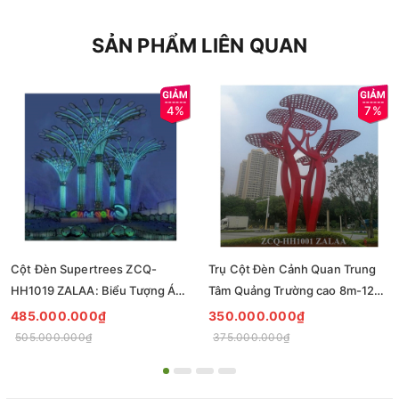
SẢN PHẨM LIÊN QUAN
4%
7%
Cột Đèn Supertrees ZCQ-
Trụ Cột Đèn Cảnh Quan Trung
HH1019 ZALAA: Biểu Tượng Ánh
Tâm Quảng Trường cao 8m-12m
Sáng Cho Đại Đô Thị
ZCQ-HH1001 ZALAA Fortune
485.000.000₫
350.000.000₫
Tree Series
505.000.000₫
375.000.000₫