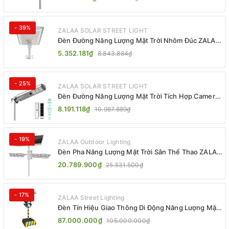
- 39%
ZALAA SOLAR STREET LIGHT
Đèn Đường Năng Lượng Mặt Trời Nhôm Đúc ZALAA
ZL-BWH Cao Cấp IP65
5.352.181₫
8.843.884₫
- 25%
ZALAA SOLAR STREET LIGHT
Đèn Đường Năng Lượng Mặt Trời Tích Hợp Camera
ZALAA ZL-BJ04-CCTV (80W, IP65)
8.191.118₫
10.987.889₫
- 19%
ZALAA Outdoor Lighting
Đèn Pha Năng Lượng Mặt Trời Sân Thể Thao ZALAA
Jsc Chống Nước IP65 Cao Cấp
20.789.900₫
25.531.500₫
- 17%
ZALAA Street Lighting
Đèn Tín Hiệu Giao Thông Di Động Năng Lượng Mặt
Trời ZALAA ZL-300A-D
87.000.000₫
105.000.000₫