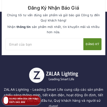
Đăng Ký Nhận Báo Giá
Chúng tôi tư vấn đúng sản phẩm và gửi báo giá Công ty đến
Quý khách hàng!
Nhận
thông tin
sản phẩm mới nhất, tin khuyến mãi và nhiều
hơn nữa.
ĐĂNG KÝ
ZALAA Lighting - Leading Smart Life cung cấp các sản phẩm
chiếu sáng thông minh, tiết kiệm điện, hoạt động ổn định, tiết
Hà Nội-Miền Bắc (Mr Hiệp):
kiệm chi phí cho Chủ đầu tư, Quý khách hàng và người sử
0971.043.999
dụng!