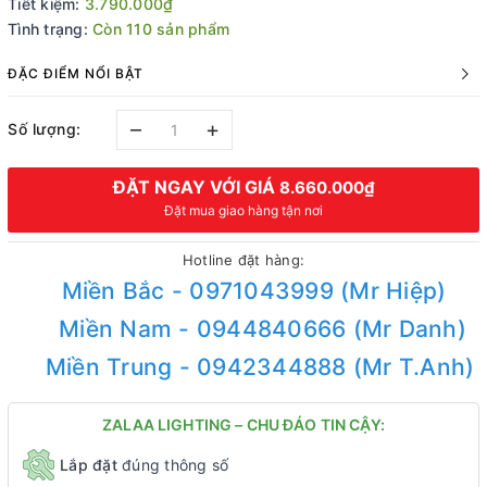
Tiết kiệm:
3.790.000₫
Tình trạng:
Còn 110 sản phẩm
ĐẶC ĐIỂM NỔI BẬT
–
+
Số lượng:
ĐẶT NGAY VỚI GIÁ
8.660.000₫
Đặt mua giao hàng tận nơi
Hotline đặt hàng:
Miền Bắc - 0971043999 (Mr Hiệp)
Miền Nam - 0944840666 (Mr Danh)
Miền Trung - 0942344888 (Mr T.Anh)
ZALAA LIGHTING – CHU ĐÁO TIN CẬY:
Lắp đặt
đúng thông số