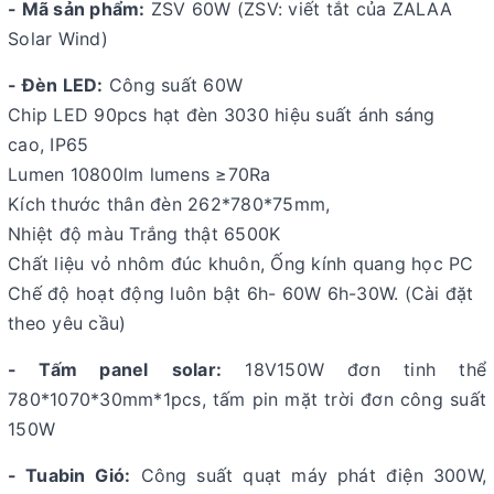
- Mã sản phẩm:
ZSV 60W (ZSV: viết tắt của ZALAA
Solar Wind)
- Đèn LED:
Công suất 60W
Chip LED 90pcs hạt đèn 3030 hiệu suất ánh sáng
cao, IP65
Lumen 10800lm lumens ≥70Ra
Kích thước thân đèn 262*780*75mm,
Nhiệt độ màu Trắng thật 6500K
Chất liệu vỏ nhôm đúc khuôn, Ống kính quang học PC
Chế độ hoạt động luôn bật 6h- 60W 6h-30W. (Cài đặt
theo yêu cầu)
- Tấm panel
solar:
18V150W đơn tinh thể
780*1070*30mm*1pcs, tấm pin mặt trời đơn công suất
150W
-
Tuabin Gió:
Công suất quạt máy phát điện 300W,