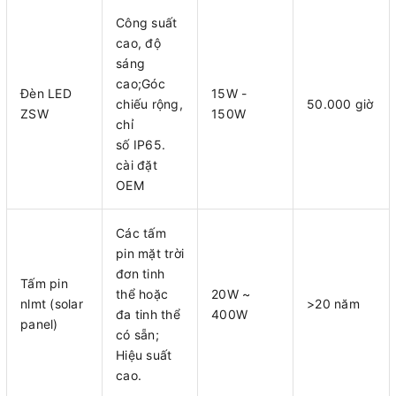
Công suất
cao, độ
sáng
cao;Góc
Đèn LED
15W -
chiếu rộng,
50.000 giờ
ZSW
150W
chỉ
số IP65.
cài đặt
OEM
Các tấm
pin mặt trời
đơn tinh
Tấm pin
thể hoặc
20W ~
nlmt (solar
>20 năm
đa tinh thể
400W
panel)
có sẵn;
Hiệu suất
cao.