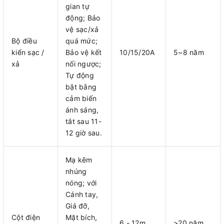
gian tự
động; Bảo
vệ sạc/xả
Bộ điều
quá mức;
kiển sạc /
Bảo vệ kết
10/15/20A
5~8 năm
xả
nối ngược;
Tự động
bật bằng
cảm biến
ánh sáng,
tắt sau 11-
12 giờ sau.
Mạ kẽm
nhúng
nóng; với
Cánh tay,
Giá đỡ,
Cột điện
Mặt bích,
6 - 12m
>20 năm