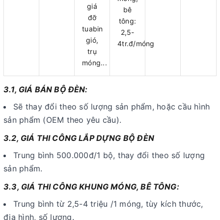
giá
bê
đỡ
tông:
tuabin
2,5-
gió,
4tr.đ/móng
trụ
móng...
3.1, GIÁ BÁN BỘ ĐÈN:
Sẽ thay đổi theo số lượng sản phẩm, hoặc cầu hình
sản phẩm (OEM theo yêu cầu).
3.2, GIÁ THI CÔNG LẮP DỰNG BỘ ĐÈN
Trung bình 500.000đ/1 bộ, thay đổi theo số lượng
sản phẩm.
3.3, GIÁ THI CÔNG KHUNG MÓNG, BÊ TÔNG:
Trung bình từ 2,5-4 triệu /1 móng, tùy kích thước,
địa hình, số lượng.