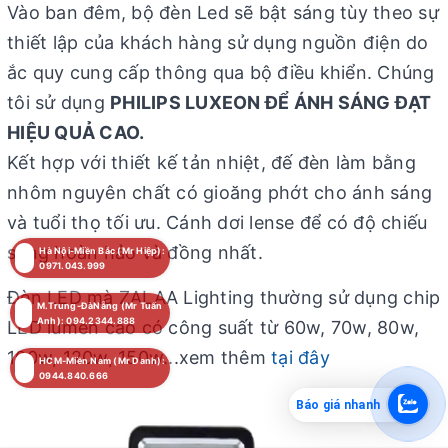
Vào ban đêm, bộ đèn Led sẽ bật sáng tùy theo sự
thiết lập của khách hàng sử dụng nguồn điện do
ắc quy cung cấp thông qua bộ điều khiển. Chúng
tôi sử dụng
PHILIPS LUXEON ĐỂ ÁNH SÁNG ĐẠT
HIỆU QUẢ CAO.
Kết hợp với thiết kế tản nhiệt, đế đèn làm bằng
nhôm nguyên chất có gioăng phớt cho ánh sáng
và tuổi thọ tối ưu. Cánh dơi lense để có độ chiếu
sáng hoàn hảo và đồng nhất.
Hà Nội-Miền Bắc (Mr Hiệp):
0971.043.999
Đèn LED mà ZALAA Lighting thường sử dụng chip
M.Trung-ĐàNẵng (Mr Tuấn
Anh): 094.2344.888
LED lumen cao có công suất từ 60w, 70w, 80w,
100w, 120w, 150w...xem thêm
tại đây
HCM-Miền Nam (Mr Danh):
0944.840.666
Báo giá nhanh