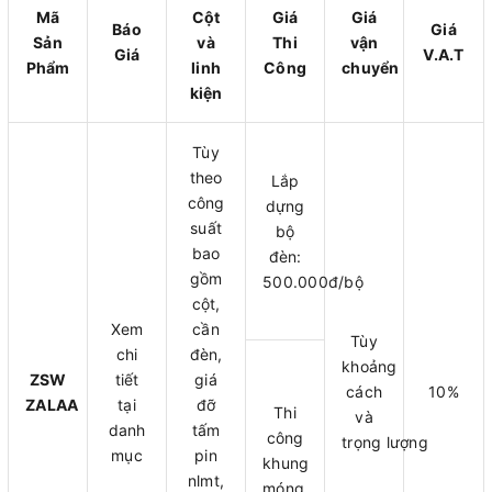
Mã
Cột
Giá
Giá
Báo
Giá
Sản
và
Thi
vận
Giá
V.A.T
Phẩm
linh
Công
chuyển
kiện
Tùy
theo
Lắp
công
dựng
suất
bộ
bao
đèn:
gồm
500.000đ/bộ
cột,
Xem
cần
Tùy
chi
đèn,
khoảng
ZSW
tiết
giá
cách
10%
ZALAA
tại
đỡ
Thi
và
danh
tấm
công
trọng lượng
mục
pin
khung
nlmt,
móng,