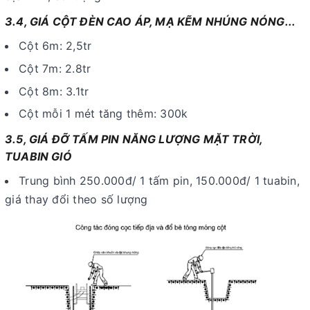
3.4, GIÁ CỘT ĐÈN CAO ÁP, MẠ KẼM NHÚNG NÓNG...
Cột 6m: 2,5tr
Cột 7m: 2.8tr
Cột 8m: 3.1tr
Cột mỗi 1 mét tăng thêm: 300k
3.5, GIÁ ĐỠ TẤM PIN NĂNG LƯỢNG MẶT TRỜI,
TUABIN GIÓ
Trung bình 250.000đ/ 1 tấm pin, 150.000đ/ 1 tuabin,
giá thay đổi theo số lượng