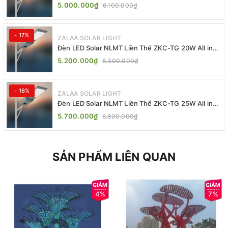
TG 20W 25W 30W All In One
5.000.000₫
6.100.000₫
- 17%
ZALAA SOLAR LIGHT
Đèn LED Solar NLMT Liền Thể ZKC-TG 20W All in
One | ZALAA Street Light
5.200.000₫
6.300.000₫
- 16%
ZALAA SOLAR LIGHT
Đèn LED Solar NLMT Liền Thể ZKC-TG 25W All in
One | ZALAA Street Light
5.700.000₫
6.800.000₫
SẢN PHẨM LIÊN QUAN
4%
7%