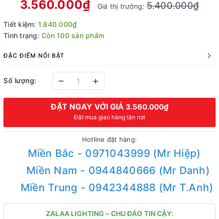
3.560.000₫
5.400.000₫
Giá thị trường:
Tiết kiệm:
1.840.000₫
Tình trạng:
Còn 100 sản phẩm
ĐẶC ĐIỂM NỔI BẬT
–
+
Số lượng:
ĐẶT NGAY VỚI GIÁ
3.560.000₫
Đặt mua giao hàng tận nơi
Hotline đặt hàng:
Miền Bắc - 0971043999 (Mr Hiệp)
Miền Nam - 0944840666 (Mr Danh)
Miền Trung - 0942344888 (Mr T.Anh)
ZALAA LIGHTING – CHU ĐÁO TIN CẬY: