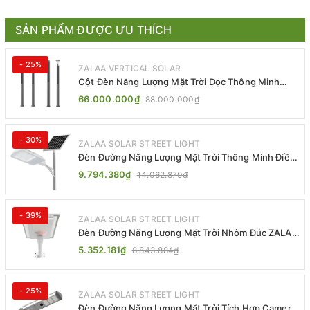
SẢN PHẨM ĐƯỢC ƯU THÍCH
- 25%
ZALAA VERTICAL SOLAR
Cột Đèn Năng Lượng Mặt Trời Dọc Thông Minh
ZSR-YYDS-360 | ZALAA Jsc
66.000.000₫
88.000.000₫
- 30%
ZALAA SOLAR STREET LIGHT
Đèn Đường Năng Lượng Mặt Trời Thông Minh Điều
Khiển MPPT ZL-GMX01 ZALAA
9.794.380₫
14.062.870₫
- 39%
ZALAA SOLAR STREET LIGHT
Đèn Đường Năng Lượng Mặt Trời Nhôm Đúc ZALAA
ZL-BWH Cao Cấp IP65
5.352.181₫
8.843.884₫
- 25%
ZALAA SOLAR STREET LIGHT
Đèn Đường Năng Lượng Mặt Trời Tích Hợp Camera