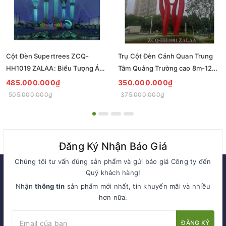
Cột Đèn Supertrees ZCQ-
Trụ Cột Đèn Cảnh Quan Trung
HH1019 ZALAA: Biểu Tượng Ánh
Tâm Quảng Trường cao 8m-12m
Sáng Cho Đại Đô Thị
ZCQ-HH1001 ZALAA Fortune
485.000.000₫
350.000.000₫
Tree Series
505.000.000₫
375.000.000₫
Đăng Ký Nhận Báo Giá
Chúng tôi tư vấn đúng sản phẩm và gửi báo giá Công ty đến
Quý khách hàng!
Nhận
thông tin
sản phẩm mới nhất, tin khuyến mãi và nhiều
hơn nữa.
ĐĂNG KÝ