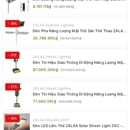
ZALAA ZL-BJ04-CCTV (80W, IP65)
8.191.118₫
10.987.889₫
- 19%
ZALAA Outdoor Lighting
Đèn Pha Năng Lượng Mặt Trời Sân Thể Thao ZALAA
Jsc Chống Nước IP65 Cao Cấp
20.789.900₫
25.531.500₫
- 17%
ZALAA Street Lighting
Đèn Tín Hiệu Giao Thông Di Động Năng Lượng Mặt
Trời ZALAA ZL-300A-D
87.000.000₫
105.000.000₫
- 27%
ZALAA Street Lighting
Đèn Tín Hiệu Giao Thông Di Động Năng Lượng Mặt
Trời ZALAA ZL-409300C
77.063.591₫
105.086.715₫
- 18%
ZALAA SOLAR LIGHT
Đèn LED Liền Thể ZALAA Solar Street Light ZKC-