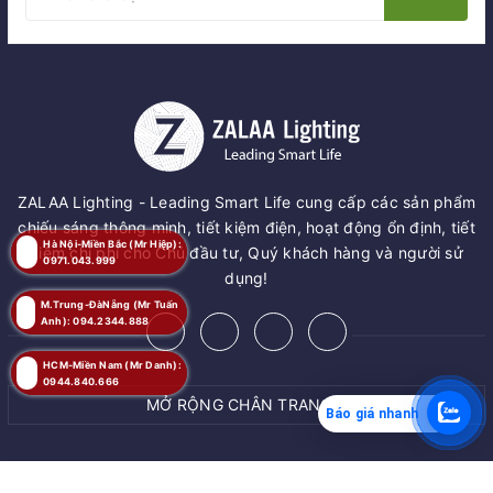
ZALAA Lighting - Leading Smart Life cung cấp các sản phẩm
chiếu sáng thông minh, tiết kiệm điện, hoạt động ổn định, tiết
Hà Nội-Miền Bắc (Mr Hiệp):
kiệm chi phí cho Chủ đầu tư, Quý khách hàng và người sử
0971.043.999
dụng!
M.Trung-ĐàNẵng (Mr Tuấn
Anh): 094.2344.888
HCM-Miền Nam (Mr Danh):
0944.840.666
MỞ RỘNG CHÂN TRANG
Báo giá nhanh
MUA NGAY
© Bản quyền thuộc về
ZALAA JSC