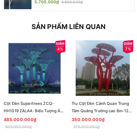
5.700.000₫
6.800.000₫
SẢN PHẨM LIÊN QUAN
4%
7%
Cột Đèn Supertrees ZCQ-
Trụ Cột Đèn Cảnh Quan Trung
HH1019 ZALAA: Biểu Tượng Ánh
Tâm Quảng Trường cao 8m-12m
Sáng Cho Đại Đô Thị
ZCQ-HH1001 ZALAA Fortune
485.000.000₫
350.000.000₫
Tree Series
505.000.000₫
375.000.000₫