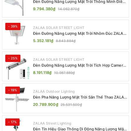
Đèn Đường Năng Lượng Mặt Trời Thông Minh Điều
Khiển MPPT ZL-GMX01 ZALAA
9.794.380₫
14.062.870₫
- 39%
ZALAA SOLAR STREET LIGHT
Đèn Đường Năng Lượng Mặt Trời Nhôm Đúc ZALAA
ZL-BWH Cao Cấp IP65
5.352.181₫
8.843.884₫
- 25%
ZALAA SOLAR STREET LIGHT
Đèn Đường Năng Lượng Mặt Trời Tích Hợp Camera
ZALAA ZL-BJ04-CCTV (80W, IP65)
8.191.118₫
10.987.889₫
- 19%
ZALAA Outdoor Lighting
Đèn Pha Năng Lượng Mặt Trời Sân Thể Thao ZALAA
Jsc Chống Nước IP65 Cao Cấp
20.789.900₫
25.531.500₫
- 17%
ZALAA Street Lighting
Đèn Tín Hiệu Giao Thông Di Động Năng Lượng Mặt