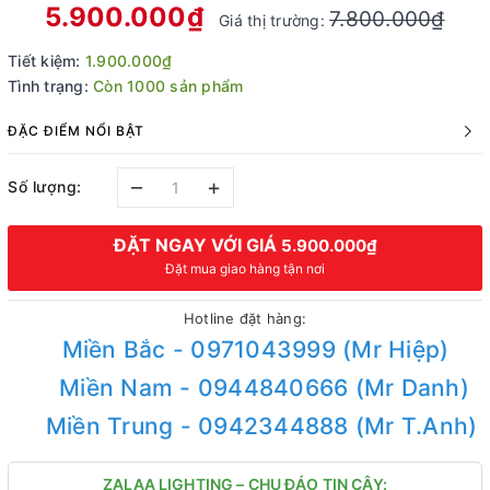
5.900.000₫
7.800.000₫
Giá thị trường:
Tiết kiệm:
1.900.000₫
Tình trạng:
Còn 1000 sản phẩm
ĐẶC ĐIỂM NỔI BẬT
–
+
Số lượng:
ĐẶT NGAY VỚI GIÁ
5.900.000₫
Đặt mua giao hàng tận nơi
Hotline đặt hàng:
Miền Bắc - 0971043999 (Mr Hiệp)
Miền Nam - 0944840666 (Mr Danh)
Miền Trung - 0942344888 (Mr T.Anh)
ZALAA LIGHTING – CHU ĐÁO TIN CẬY: