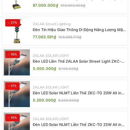
Trời ZALAA ZL-300A-D
87.000.000₫
105.000.000₫
- 27%
ZALAA Street Lighting
Đèn Tín Hiệu Giao Thông Di Động Năng Lượng Mặt
Trời ZALAA ZL-409300C
77.063.591₫
105.086.715₫
- 18%
ZALAA SOLAR LIGHT
Đèn LED Liền Thể ZALAA Solar Street Light ZKC-
TG 20W 25W 30W All In One
5.000.000₫
6.100.000₫
- 17%
ZALAA SOLAR LIGHT
Đèn LED Solar NLMT Liền Thể ZKC-TG 20W All in
One | ZALAA Street Light
5.200.000₫
6.300.000₫
- 16%
ZALAA SOLAR LIGHT
Đèn LED Solar NLMT Liền Thể ZKC-TG 25W All in
One | ZALAA Street Light