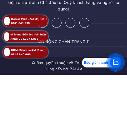
kiệm chi phí cho Chủ đầu tư, Quý khách hàng và người sử
dụng!
Hà Nội-Miền Bắc (Mr Hiệp):
0971.043.999
M.Trung-ĐàNẵng (Mr Tuấn
Anh): 094.2344.888
MỞ RỘNG CHÂN TRANG
HCM-Miền Nam (Mr Danh):
0944.840.666
© Bản quyền thuộc về
ZALAA JSC
Báo giá nhanh
Cung cấp bởi
ZALAA
MUA NGAY
Giao hàng tận nơi