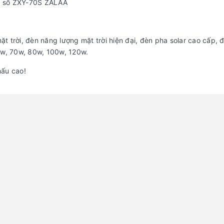
ã số ZXY-70S ZALAA
 trời, đèn năng lượng mặt trời hiện đại, đèn pha solar cao cấp, 
0w, 70w, 80w, 100w, 120w.
hấu cao!