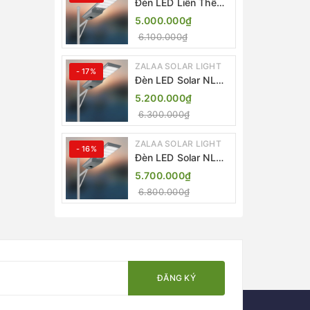
Đèn LED Liền Thể
ZALAA Solar Street
5.000.000₫
Light ZKC-TG 20W
6.100.000₫
25W 30W All In One
ZALAA SOLAR LIGHT
- 17%
Đèn LED Solar NLMT
Liền Thể ZKC-TG
5.200.000₫
20W All in One |
6.300.000₫
ZALAA Street Light
ZALAA SOLAR LIGHT
- 16%
Đèn LED Solar NLMT
Liền Thể ZKC-TG
5.700.000₫
25W All in One |
6.800.000₫
ZALAA Street Light
ĐĂNG KÝ