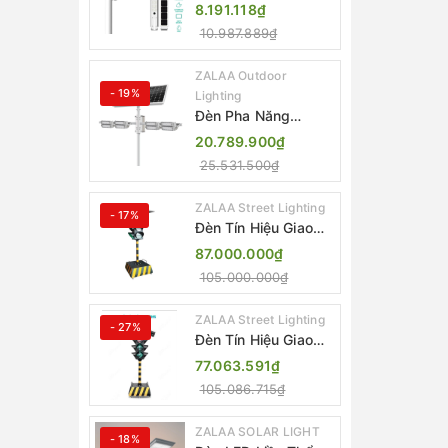
Lượng Mặt Trời Tích
8.191.118₫
Hợp Camera ZALAA
10.987.889₫
ZL-BJ04-CCTV
(80W, IP65)
ZALAA Outdoor
- 19%
Lighting
Đèn Pha Năng
Lượng Mặt Trời Sân
20.789.900₫
Thể Thao ZALAA
25.531.500₫
Jsc Chống Nước
IP65 Cao Cấp
ZALAA Street Lighting
- 17%
Đèn Tín Hiệu Giao
Thông Di Động Năng
87.000.000₫
Lượng Mặt Trời
105.000.000₫
ZALAA ZL-300A-D
ZALAA Street Lighting
- 27%
Đèn Tín Hiệu Giao
Thông Di Động Năng
77.063.591₫
Lượng Mặt Trời
105.086.715₫
ZALAA ZL-409300C
ZALAA SOLAR LIGHT
- 18%