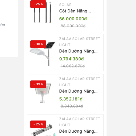
- 25%
SOLAR
Cột Đèn Năng
Lượng Mặt Trời Dọc
66.000.000₫
Thông Minh ZSR-
đèn
88.000.000₫
YYDS-360 | ZALAA
Jsc
ZALAA SOLAR STREET
- 30%
LIGHT
Đèn Đường Năng
Lượng Mặt Trời
9.794.380₫
Thông Minh Điều
14.062.870₫
Khiển MPPT ZL-
GMX01 ZALAA
ZALAA SOLAR STREET
- 39%
LIGHT
Đèn Đường Năng
Lượng Mặt Trời
5.352.181₫
Nhôm Đúc ZALAA
8.843.884₫
ZL-BWH Cao Cấp
IP65
ZALAA SOLAR STREET
- 25%
LIGHT
Đèn Đường Năng