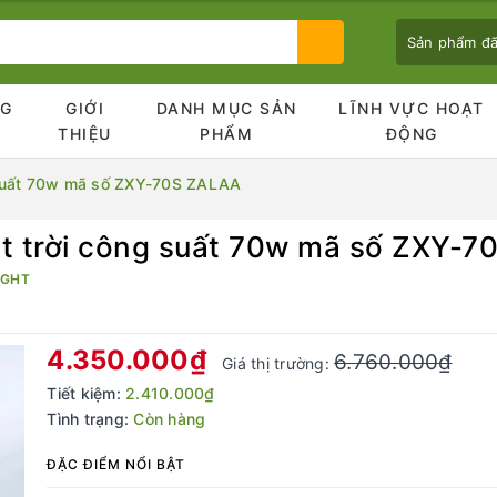
Sản phẩm đ
NG
GIỚI
DANH MỤC SẢN
LĨNH VỰC HOẠT
Ủ
THIỆU
PHẨM
ĐỘNG
 suất 70w mã số ZXY-70S ZALAA
t trời công suất 70w mã số ZXY-
Bạn chưa xem sản phẩm nào
IGHT
4.350.000₫
6.760.000₫
Giá thị trường:
Tiết kiệm:
2.410.000₫
Tình trạng:
Còn hàng
ĐẶC ĐIỂM NỔI BẬT