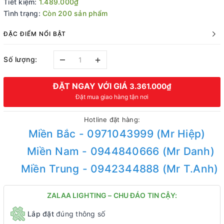
Tiết kiệm:
1.489.000₫
Tình trạng:
Còn 200 sản phẩm
ĐẶC ĐIỂM NỔI BẬT
–
+
Số lượng:
ĐẶT NGAY VỚI GIÁ
3.361.000₫
Đặt mua giao hàng tận nơi
Hotline đặt hàng:
Miền Bắc - 0971043999 (Mr Hiệp)
Miền Nam - 0944840666 (Mr Danh)
Miền Trung - 0942344888 (Mr T.Anh)
ZALAA LIGHTING – CHU ĐÁO TIN CẬY:
Lắp đặt
đúng thông số