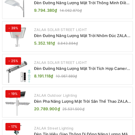
Đèn Đường Năng Lượng Mặt Trời Thông Minh Điều
Khiển MPPT ZL-GMX01 ZALAA
9.794.380₫
14.062.870₫
- 39%
ZALAA SOLAR STREET LIGHT
Đèn Đường Năng Lượng Mặt Trời Nhôm Đúc ZALAA
ZL-BWH Cao Cấp IP65
5.352.181₫
8.843.884₫
- 25%
ZALAA SOLAR STREET LIGHT
Đèn Đường Năng Lượng Mặt Trời Tích Hợp Camera
ZALAA ZL-BJ04-CCTV (80W, IP65)
8.191.118₫
10.987.889₫
- 19%
ZALAA Outdoor Lighting
Đèn Pha Năng Lượng Mặt Trời Sân Thể Thao ZALAA
Jsc Chống Nước IP65 Cao Cấp
20.789.900₫
25.531.500₫
- 17%
ZALAA Street Lighting
Đèn Tín Hiệu Giao Thông Di Động Năng Lượng Mặt