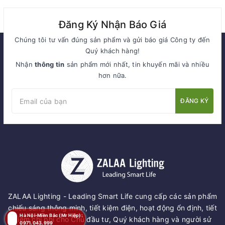
Đăng Ký Nhận Báo Giá
Chúng tôi tư vấn đúng sản phẩm và gửi báo giá Công ty đến
Quý khách hàng!
Nhận
thông tin
sản phẩm mới nhất, tin khuyến mãi và nhiều
hơn nữa.
ĐĂNG KÝ
ZALAA Lighting - Leading Smart Life cung cấp các sản phẩm
chiếu sáng thông minh, tiết kiệm điện, hoạt động ổn định, tiết
Hà Nội-Miền Bắc (Mr Hiệp):
kiệm chi phí cho Chủ đầu tư, Quý khách hàng và người sử
0971.043.999