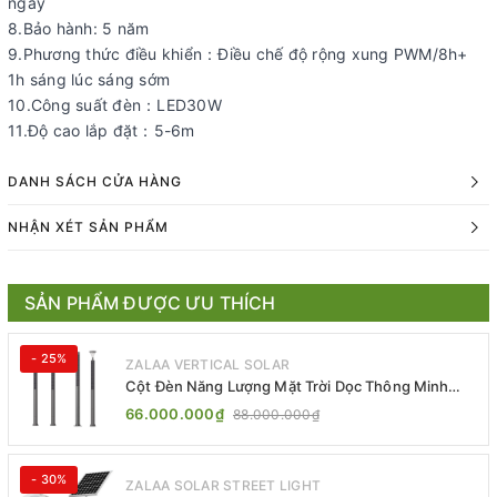
ngày
8.Bảo hành: 5 năm
9.Phương thức điều khiển：Điều chế độ rộng xung PWM/8h+
1h sáng lúc sáng sớm
10.Công suất đèn：LED30W
11.Độ cao lắp đặt：5-6m
DANH SÁCH CỬA HÀNG
NHẬN XÉT SẢN PHẨM
SẢN PHẨM ĐƯỢC ƯU THÍCH
- 25%
ZALAA VERTICAL SOLAR
Cột Đèn Năng Lượng Mặt Trời Dọc Thông Minh
ZSR-YYDS-360 | ZALAA Jsc
66.000.000₫
88.000.000₫
- 30%
ZALAA SOLAR STREET LIGHT