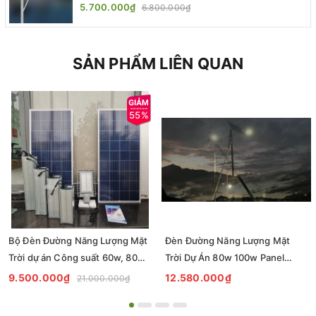
One | ZALAA Street Light
5.700.000₫
6.800.000₫
SẢN PHẨM LIÊN QUAN
55%
Bộ Đèn Đường Năng Lượng Mặt
Đèn Đường Năng Lượng Mặt
Trời dự án Công suất 60w, 80w,
Trời Dự Án 80w 100w Panel
100w, 120w mã số ZBRP392-
Mono 160w * 2 tấm; Batery
9.500.000₫
12.580.000₫
21.000.000₫
100S
Lithium 80AH 12.8v; Controller
SRM1210