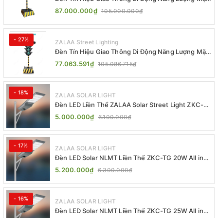
Trời ZALAA ZL-300A-D
87.000.000₫
105.000.000₫
- 27%
ZALAA Street Lighting
Đèn Tín Hiệu Giao Thông Di Động Năng Lượng Mặt
Trời ZALAA ZL-409300C
77.063.591₫
105.086.715₫
- 18%
ZALAA SOLAR LIGHT
Đèn LED Liền Thể ZALAA Solar Street Light ZKC-
TG 20W 25W 30W All In One
5.000.000₫
6.100.000₫
- 17%
ZALAA SOLAR LIGHT
Đèn LED Solar NLMT Liền Thể ZKC-TG 20W All in
One | ZALAA Street Light
5.200.000₫
6.300.000₫
- 16%
ZALAA SOLAR LIGHT
Đèn LED Solar NLMT Liền Thể ZKC-TG 25W All in