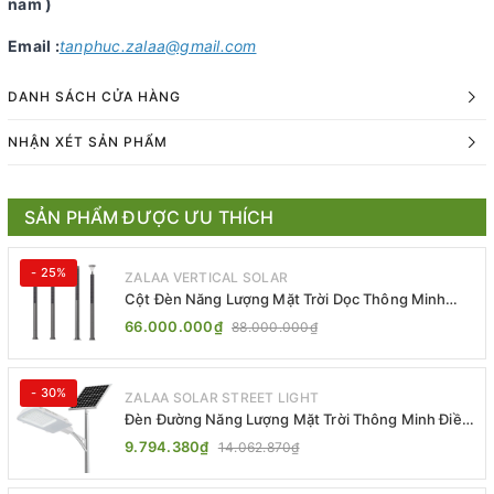
nam )
Email :
tanphuc.zalaa@gmail.com
DANH SÁCH CỬA HÀNG
NHẬN XÉT SẢN PHẨM
SẢN PHẨM ĐƯỢC ƯU THÍCH
- 25%
ZALAA VERTICAL SOLAR
Cột Đèn Năng Lượng Mặt Trời Dọc Thông Minh
ZSR-YYDS-360 | ZALAA Jsc
66.000.000₫
88.000.000₫
- 30%
ZALAA SOLAR STREET LIGHT
Đèn Đường Năng Lượng Mặt Trời Thông Minh Điều
Khiển MPPT ZL-GMX01 ZALAA
9.794.380₫
14.062.870₫