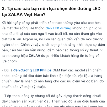
3. Tại sao các bạn nên lựa chọn đèn đường LED
tại ZALAA Việt Nam?
Xã hội ngày càng phát triển kéo theo những yêu cầu cao hơn
về mặt đời sống. Hệ thống
đèn LED đường
không chỉ phục vụ
nhu cầu đi lại của con người vào buổi tối, nó còn tham gia vào
trật tự trị an. Ngoài ra, nó còn liên quan đến vấn đề môi trường,
ngân sách. Chính vì vậy, chất lượng ánh sáng phải thực sự đảm
bảo, cấu tạo cần bền vững, đảm bảo các thông số kỹ thuật. Vì
sao thương hiệu
ZALAA
được nhiều khách hàng tin tưởng và
lựa chọn?
- Dù là
đèn đường LED Philips
OEM hay các model sản phẩm
khác, chúng tôi đều đảm bảo linh kiện điện tử, vật liệu là hàng
chuẩn. Đây là nhân tố nền tảng cho các ưu điểm về độ bền, độ
chuẩn xác về mặt kỹ thuật.
- Tiếp theo, công ty chúng tôi đã gây dựng thành công chuỗi
dây chuyền sản xuất hiện đại. Thêm vào đó là sự điều hành của
các kỹ sư chuyên nghiệp, công tác gia công của lực lượng lao