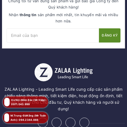
Chúng tôi tư vấn đúng sản phẩm và gửi báo giá Công ty đến
Quý khách hàng!
Nhận
thông tin
sản phẩm mới nhất, tin khuyến mãi và nhiều
hơn nữa.
ĐĂNG KÝ
ZALAA Lighting - Leading Smart Life cung cấp các sản phẩm
chiếu sáng thông minh, tiết kiệm điện, hoạt động ổn định, tiết
Hà Nội-Miền Bắc (Mr Hiệp):
kiệm chi phí cho Chủ đầu tư, Quý khách hàng và người sử
0971.043.999
dụng!
M.Trung-ĐàNẵng (Mr Tuấn
Anh): 094.2344.888