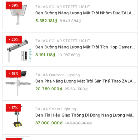
- 39%
ZALAA SOLAR STREET LIGHT
Đèn Đường Năng Lượng Mặt Trời Nhôm Đúc ZALAA
ZL-BWH Cao Cấp IP65
5.352.181₫
8.843.884₫
- 25%
ZALAA SOLAR STREET LIGHT
Đèn Đường Năng Lượng Mặt Trời Tích Hợp Camera
ZALAA ZL-BJ04-CCTV (80W, IP65)
8.191.118₫
10.987.889₫
- 19%
ZALAA Outdoor Lighting
Đèn Pha Năng Lượng Mặt Trời Sân Thể Thao ZALAA
Jsc Chống Nước IP65 Cao Cấp
20.789.900₫
25.531.500₫
- 17%
ZALAA Street Lighting
Đèn Tín Hiệu Giao Thông Di Động Năng Lượng Mặt
Trời ZALAA ZL-300A-D
87.000.000₫
105.000.000₫