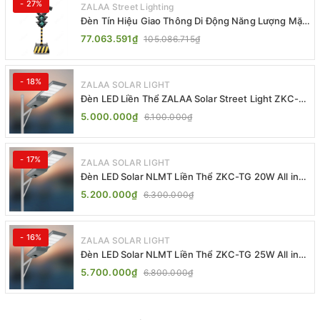
- 27%
ZALAA Street Lighting
Đèn Tín Hiệu Giao Thông Di Động Năng Lượng Mặt
Trời ZALAA ZL-409300C
77.063.591₫
105.086.715₫
- 18%
ZALAA SOLAR LIGHT
Đèn LED Liền Thể ZALAA Solar Street Light ZKC-
TG 20W 25W 30W All In One
5.000.000₫
6.100.000₫
- 17%
ZALAA SOLAR LIGHT
Đèn LED Solar NLMT Liền Thể ZKC-TG 20W All in
One | ZALAA Street Light
5.200.000₫
6.300.000₫
- 16%
ZALAA SOLAR LIGHT
Đèn LED Solar NLMT Liền Thể ZKC-TG 25W All in
One | ZALAA Street Light
5.700.000₫
6.800.000₫