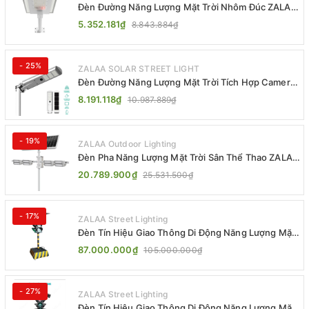
Đèn Đường Năng Lượng Mặt Trời Nhôm Đúc ZALAA
ZL-BWH Cao Cấp IP65
5.352.181₫
8.843.884₫
- 25%
ZALAA SOLAR STREET LIGHT
Đèn Đường Năng Lượng Mặt Trời Tích Hợp Camera
ZALAA ZL-BJ04-CCTV (80W, IP65)
8.191.118₫
10.987.889₫
- 19%
ZALAA Outdoor Lighting
Đèn Pha Năng Lượng Mặt Trời Sân Thể Thao ZALAA
Jsc Chống Nước IP65 Cao Cấp
20.789.900₫
25.531.500₫
- 17%
ZALAA Street Lighting
Đèn Tín Hiệu Giao Thông Di Động Năng Lượng Mặt
Trời ZALAA ZL-300A-D
87.000.000₫
105.000.000₫
- 27%
ZALAA Street Lighting
Đèn Tín Hiệu Giao Thông Di Động Năng Lượng Mặt