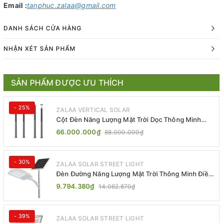
Email :
tanphuc.zalaa@gmail.com
DANH SÁCH CỬA HÀNG
NHẬN XÉT SẢN PHẨM
SẢN PHẨM ĐƯỢC ƯU THÍCH
- 25%
ZALAA VERTICAL SOLAR
Cột Đèn Năng Lượng Mặt Trời Dọc Thông Minh
ZSR-YYDS-360 | ZALAA Jsc
66.000.000₫
88.000.000₫
- 30%
ZALAA SOLAR STREET LIGHT
Đèn Đường Năng Lượng Mặt Trời Thông Minh Điều
Khiển MPPT ZL-GMX01 ZALAA
9.794.380₫
14.062.870₫
- 39%
ZALAA SOLAR STREET LIGHT