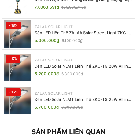
Trời ZALAA ZL-409300C
77.063.591₫
105.086.715₫
- 18%
ZALAA SOLAR LIGHT
Đèn LED Liền Thể ZALAA Solar Street Light ZKC-
TG 20W 25W 30W All In One
5.000.000₫
6.100.000₫
- 17%
ZALAA SOLAR LIGHT
Đèn LED Solar NLMT Liền Thể ZKC-TG 20W All in
One | ZALAA Street Light
5.200.000₫
6.300.000₫
- 16%
ZALAA SOLAR LIGHT
Đèn LED Solar NLMT Liền Thể ZKC-TG 25W All in
One | ZALAA Street Light
5.700.000₫
6.800.000₫
SẢN PHẨM LIÊN QUAN