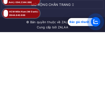
Anh): 094.2344.888
MỞ RỘNG CHÂN TRANG
HCM-Miền Nam (Mr Danh):
0944.840.666
© Bản quyền thuộc về
ZALAA JSC
Báo giá nhanh
Cung cấp bởi
ZALAA
MUA NGAY
Giao hàng tận nơi