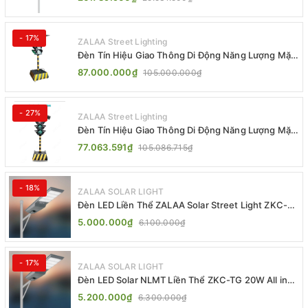
- 17%
ZALAA Street Lighting
Đèn Tín Hiệu Giao Thông Di Động Năng Lượng Mặt
Trời ZALAA ZL-300A-D
87.000.000₫
105.000.000₫
- 27%
ZALAA Street Lighting
Đèn Tín Hiệu Giao Thông Di Động Năng Lượng Mặt
Trời ZALAA ZL-409300C
77.063.591₫
105.086.715₫
- 18%
ZALAA SOLAR LIGHT
Đèn LED Liền Thể ZALAA Solar Street Light ZKC-
TG 20W 25W 30W All In One
5.000.000₫
6.100.000₫
- 17%
ZALAA SOLAR LIGHT
Đèn LED Solar NLMT Liền Thể ZKC-TG 20W All in
One | ZALAA Street Light
5.200.000₫
6.300.000₫