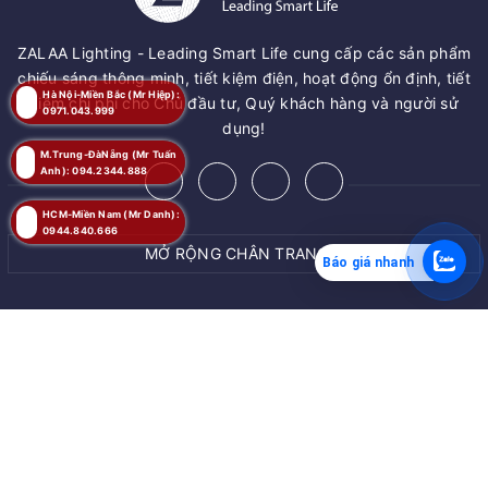
ZALAA Lighting - Leading Smart Life cung cấp các sản phẩm
chiếu sáng thông minh, tiết kiệm điện, hoạt động ổn định, tiết
Hà Nội-Miền Bắc (Mr Hiệp):
kiệm chi phí cho Chủ đầu tư, Quý khách hàng và người sử
0971.043.999
dụng!
M.Trung-ĐàNẵng (Mr Tuấn
Anh): 094.2344.888
HCM-Miền Nam (Mr Danh):
0944.840.666
MỞ RỘNG CHÂN TRANG
Báo giá nhanh
MUA NGAY
© Bản quyền thuộc về
ZALAA JSC
Giao hàng tận nơi
Cung cấp bởi
ZALAA