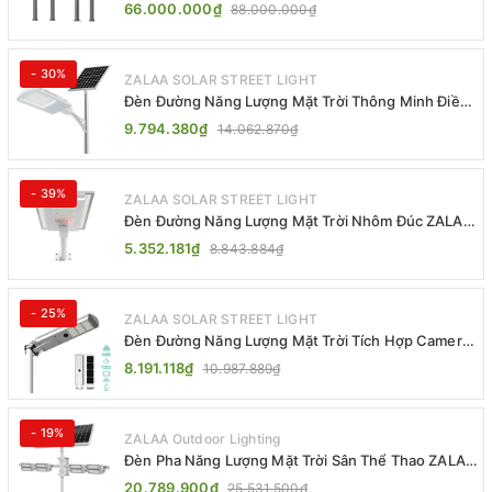
ZSR-YYDS-360 | ZALAA Jsc
66.000.000₫
88.000.000₫
- 30%
ZALAA SOLAR STREET LIGHT
Đèn Đường Năng Lượng Mặt Trời Thông Minh Điều
Khiển MPPT ZL-GMX01 ZALAA
9.794.380₫
14.062.870₫
- 39%
ZALAA SOLAR STREET LIGHT
Đèn Đường Năng Lượng Mặt Trời Nhôm Đúc ZALAA
ZL-BWH Cao Cấp IP65
5.352.181₫
8.843.884₫
- 25%
ZALAA SOLAR STREET LIGHT
Đèn Đường Năng Lượng Mặt Trời Tích Hợp Camera
ZALAA ZL-BJ04-CCTV (80W, IP65)
8.191.118₫
10.987.889₫
- 19%
ZALAA Outdoor Lighting
Đèn Pha Năng Lượng Mặt Trời Sân Thể Thao ZALAA
Jsc Chống Nước IP65 Cao Cấp
20.789.900₫
25.531.500₫