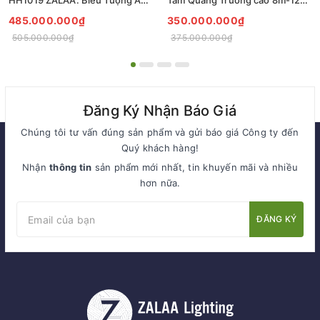
HH1019 ZALAA: Biểu Tượng Ánh
Tâm Quảng Trường cao 8m-12m
Sáng Cho Đại Đô Thị
ZCQ-HH1001 ZALAA Fortune
485.000.000₫
350.000.000₫
Tree Series
505.000.000₫
375.000.000₫
Đăng Ký Nhận Báo Giá
Chúng tôi tư vấn đúng sản phẩm và gửi báo giá Công ty đến
Quý khách hàng!
Nhận
thông tin
sản phẩm mới nhất, tin khuyến mãi và nhiều
hơn nữa.
ĐĂNG KÝ