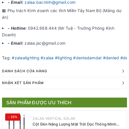
- Email:
zalaa.bacninh@gmail.com
🏪 Phụ trách Kinh doanh các tỉnh Miền Tây Nam Bộ (Mảng dự
án)
- Hotline:
0942.668.444 (Mr Tuệ - Trưởng Phòng Kinh
Doanh)
- Email:
zalaa.jsc@gmail.com
Tag:
#zalaalighting
#zalaa
#lighting
#denledamdat
#denled
#de
DANH SÁCH CỬA HÀNG
NHẬN XÉT SẢN PHẨM
SẢN PHẨM ĐƯỢC ƯU THÍCH
- 25%
ZALAA VERTICAL SOLAR
Cột Đèn Năng Lượng Mặt Trời Dọc Thông Minh