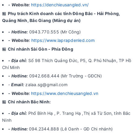
- Website:
https://denchieusangled.vn/
🏪
Phụ trách Kinh doanh các tỉnh Đông Bắc - Hải Phòng,
Quảng Ninh, Bắc Giang (Mảng dự án)
- Hotline:
0943.770.555 (Mr Công)
- Website:
https://www.laprapdenled.com
🏪
Chi nhánh Sài Gòn - Phía Đông
- Địa chỉ:
Số 98 Thích Quảng Đức, P5, Q. Phú Nhuận, TP Hồ
Chí Minh
- Hotline:
0942.668.444 (Mr Trường - GĐCN)
-
Email:
zalaa.sg@gmail.com
- Website:
https://www.denchieusangled.vn
🏪
Chi nhánh Bắc Ninh:
- Địa chỉ:
Phố Bính Hạ , P. Trang Hạ ,Thị xã Từ Sơn, tỉnh Bắc
Ninh
- Hotline:
094.2344.888 (Lê Oanh - GĐ Chi nhánh)