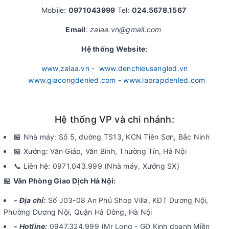
Mobile:
0971043999
Tel:
024.5678.1567
Email
:
zalaa.vn@gmail.com
Hệ thống Website:
www.zalaa.vn
-
www.denchieusangled.vn
www.giacongdenled.com
-
www.laprapdenled.com
Hệ thống VP và chi nhánh:
🏪 Nhà máy: Số 5, đường TS13, KCN Tiên Sơn, Bắc Ninh
🏪 Xưởng: Văn Giáp, Văn Bình, Thường Tín, Hà Nội
📞 Liên hệ: 0971.043.999 (Nhà máy, Xưởng SX)
🏪
Văn Phòng Giao Dịch Hà Nội:
- Địa chỉ:
Số J03-08 An Phú Shop Villa, KĐT Dương Nội,
Phường Dương Nội, Quận Hà Đông, Hà Nội
- Hotline:
0947.324.999 (Mr Long - GĐ Kinh doanh Miền