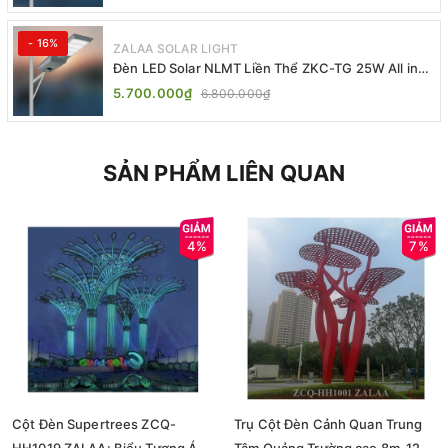
- 16%
ZALAA SOLAR LIGHT
Đèn LED Solar NLMT Liền Thể ZKC-TG 25W All in
One | ZALAA Street Light
5.700.000₫
6.800.000₫
SẢN PHẨM LIÊN QUAN
4%
7%
Cột Đèn Supertrees ZCQ-
Trụ Cột Đèn Cảnh Quan Trung