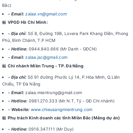
Bắc)
- Email:
zalaa.vn@gmail.com
🏪
VPGD Hồ Chí Minh:
- Địa chỉ:
Số 8, Đường 19B, Lovera Park Khang Điền, Phong
Phú, Bình Chánh, T.P HCM
- Hotline:
0944.840.666 (Mr Danh - GĐCN)
- Email:
zalaa.jsc@gmail.com
🏪
Chi nhánh Miền Trung - TP. Đà Nẵng
- Địa chỉ:
Số 91 đường Phước Lý 14, P.Hòa Minh, Q.Liên
Chiểu, TP Đà Nẵng
- Email:
zalaa.mientrung@gmail.com
- Hotline:
0981.270.333 (Mr N.T. Tý - GĐ Chi nhánh)
- Website:
www.chieusangmientrung.com
🏪
Phụ trách Kinh doanh các tỉnh Miền Bắc (Mảng dự án)
- Hotline:
0916.347.111 (Mr Duy)