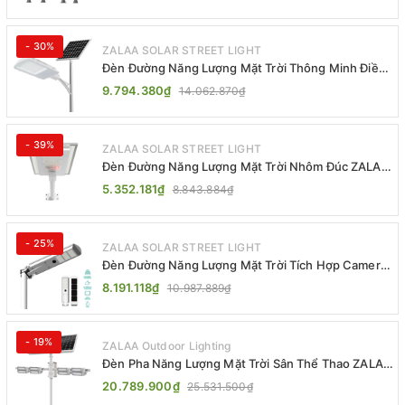
- 30%
ZALAA SOLAR STREET LIGHT
Đèn Đường Năng Lượng Mặt Trời Thông Minh Điều
Khiển MPPT ZL-GMX01 ZALAA
9.794.380₫
14.062.870₫
- 39%
ZALAA SOLAR STREET LIGHT
Đèn Đường Năng Lượng Mặt Trời Nhôm Đúc ZALAA
ZL-BWH Cao Cấp IP65
5.352.181₫
8.843.884₫
- 25%
ZALAA SOLAR STREET LIGHT
Đèn Đường Năng Lượng Mặt Trời Tích Hợp Camera
ZALAA ZL-BJ04-CCTV (80W, IP65)
8.191.118₫
10.987.889₫
- 19%
ZALAA Outdoor Lighting
Đèn Pha Năng Lượng Mặt Trời Sân Thể Thao ZALAA
Jsc Chống Nước IP65 Cao Cấp
20.789.900₫
25.531.500₫