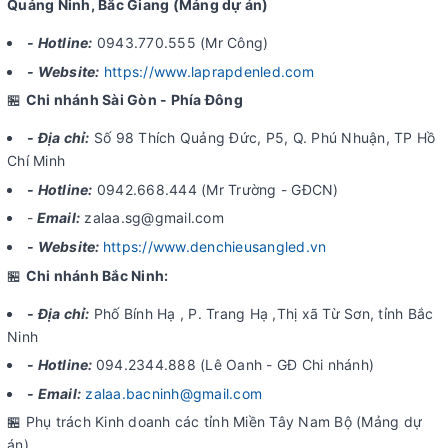
Quảng Ninh, Bắc Giang (Mảng dự án)
- Hotline:
0943.770.555 (Mr Công)
- Website:
https://www.laprapdenled.com
🏪
Chi nhánh Sài Gòn - Phía Đông
- Địa chỉ:
Số 98 Thích Quảng Đức, P5, Q. Phú Nhuận, TP Hồ
Chí Minh
- Hotline:
0942.668.444 (Mr Trường - GĐCN)
-
Email:
zalaa.sg@gmail.com
- Website:
https://www.denchieusangled.vn
🏪
Chi nhánh Bắc Ninh:
- Địa chỉ:
Phố Bính Hạ , P. Trang Hạ ,Thị xã Từ Sơn, tỉnh Bắc
Ninh
- Hotline:
094.2344.888 (Lê Oanh - GĐ Chi nhánh)
- Email:
zalaa.bacninh@gmail.com
🏪 Phụ trách Kinh doanh các tỉnh Miền Tây Nam Bộ (Mảng dự
án)