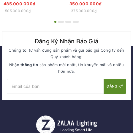
Sáng Cho Đại Đô Thị
ZCQ-HH1001 ZALAA Fortune
485.000.000₫
350.000.000₫
Tree Series
505.000.000₫
375.000.000₫
Đăng Ký Nhận Báo Giá
Chúng tôi tư vấn đúng sản phẩm và gửi báo giá Công ty đến
Quý khách hàng!
Nhận
thông tin
sản phẩm mới nhất, tin khuyến mãi và nhiều
hơn nữa.
ĐĂNG KÝ