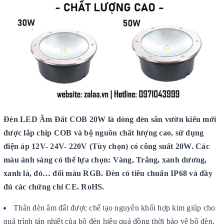
Đèn LED Âm Đất COB 20W là dòng đèn sân vườn kiểu mới
được lắp chip COB và bộ nguồn chất lượng cao, sử dụng
điện áp 12V- 24V- 220V (Tùy chọn) có công suất 20W. Các
màu á
nh sáng có thể lựa chọn: Vàng, Trắng, xanh dương,
xanh lá, đỏ… đổi màu RGB. Đèn có tiêu chuẩn IP68 và đầy
đủ các chứng chỉ CE. RoHS.
Thân đèn âm đất được chế tạo nguyên khối hợp kim giúp cho
quá trình tản nhiệt của bộ đèn hiệu quả đồng thời bảo vệ bộ đèn,