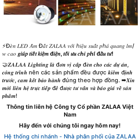
⚡Đ𝑒̀𝑛 𝐿𝐸𝐷 𝐴̂𝑚 Đ𝑎̂́𝑡 𝑍𝐴𝐿𝐴𝐴 𝑣𝑜̛́𝑖 ℎ𝑖𝑒̣̂𝑢 𝑠𝑢𝑎̂́𝑡 𝑝ℎ𝑎́ 𝑞𝑢𝑎𝑛𝑔 𝑙𝑚/
𝑤 𝑐𝑎𝑜
𝑔𝑖𝑢́𝑝 𝑡𝑖𝑒̂́𝑡 𝑘𝑖𝑒̣̂𝑚 đ𝑖𝑒̣̂𝑛, 𝑡𝑜̂́𝑖 𝑢̛𝑢 𝑐ℎ𝑖 𝑝ℎ𝑖́ đ𝑎̂̀𝑢 𝑡𝑢̛!
🤝𝒁𝑨𝑳𝑨𝑨 𝑳𝒊𝒈𝒉𝒕𝒊𝒏𝒈 𝒍𝒂̀ đ𝒐̛𝒏 𝒗𝒊̣ 𝒄𝒂̂́𝒑 đ𝒆̀𝒏 𝒄𝒉𝒐 𝒄𝒂́𝒄 𝒅𝒖̛̣ 𝒂́𝒏,
𝒄𝒐̂𝒏𝒈 𝒕𝒓𝒊̀𝒏𝒉 nên các sản phẩm đều được 𝒌𝒊𝒆̂̉𝒎 đ𝒊̣𝒏𝒉
𝒕𝒓𝒖̛𝒐̛́𝒄, 𝒄𝒂𝒎 𝒌𝒆̂́𝒕 𝒃𝒂̉𝒐 𝒉𝒂̀𝒏𝒉 đúng theo hợp đồng. ➡𝑿𝒊𝒏
𝒎𝒐̛̀𝒊 𝒍𝒊𝒆̂𝒏 𝒉𝒆̣̂ 𝒕𝒓𝒖̛̣𝒄 𝒕𝒊𝒆̂́𝒑 đ𝒆̂̉ đ𝒖̛𝒐̛̣𝒄 𝒕𝒖̛ 𝒗𝒂̂́𝒏 𝒗𝒂̀ 𝒃𝒂́𝒐 𝒈𝒊𝒂́ 𝒗𝒆̂̀ 𝒔𝒂̉𝒏
𝒑𝒉𝒂̂̉𝒎!
Thông tin liên hệ Công ty Cổ phần ZALAA Việt
Nam
Hãy đến với chúng tôi ngay hôm nay!
Hệ thống chi nhánh - Nhà phân phối của ZALAA