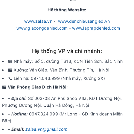
Hệ thống Website:
www.zalaa.vn
-
www.denchieusangled.vn
www.giacongdenled.com
-
www.laprapdenled.com
Hệ thống VP và chi nhánh:
🏪 Nhà máy: Số 5, đường TS13, KCN Tiên Sơn, Bắc Ninh
🏪 Xưởng: Văn Giáp, Văn Bình, Thường Tín, Hà Nội
📞 Liên hệ: 0971.043.999 (Nhà máy, Xưởng SX)
🏪
Văn Phòng Giao Dịch Hà Nội:
- Địa chỉ:
Số J03-08 An Phú Shop Villa, KĐT Dương Nội,
Phường Dương Nội, Quận Hà Đông, Hà Nội
- Hotline:
0947.324.999 (Mr Long - GĐ Kinh doanh Miền
Bắc)
- Email:
zalaa.vn@gmail.com