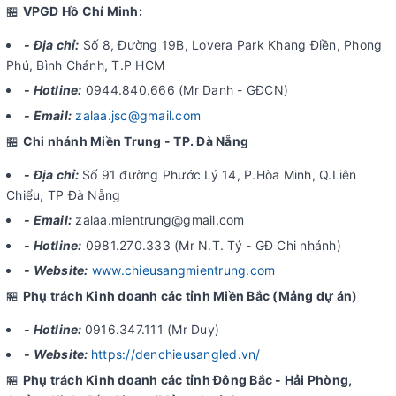
🏪
VPGD Hồ Chí Minh:
- Địa chỉ:
Số 8, Đường 19B, Lovera Park Khang Điền, Phong
Phú, Bình Chánh, T.P HCM
- Hotline:
0944.840.666 (Mr Danh - GĐCN)
- Email:
zalaa.jsc@gmail.com
🏪
Chi nhánh Miền Trung - TP. Đà Nẵng
- Địa chỉ:
Số 91 đường Phước Lý 14, P.Hòa Minh, Q.Liên
Chiểu, TP Đà Nẵng
- Email:
zalaa.mientrung@gmail.com
- Hotline:
0981.270.333 (Mr N.T. Tý - GĐ Chi nhánh)
- Website:
www.chieusangmientrung.com
🏪
Phụ trách Kinh doanh các tỉnh Miền Bắc (Mảng dự án)
- Hotline:
0916.347.111 (Mr Duy)
- Website:
https://denchieusangled.vn/
🏪
Phụ trách Kinh doanh các tỉnh Đông Bắc - Hải Phòng,