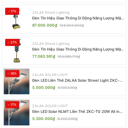
- 17%
ZALAA Street Lighting
Đèn Tín Hiệu Giao Thông Di Động Năng Lượng Mặt
Trời ZALAA ZL-300A-D
87.000.000₫
105.000.000₫
- 27%
ZALAA Street Lighting
Đèn Tín Hiệu Giao Thông Di Động Năng Lượng Mặt
Trời ZALAA ZL-409300C
77.063.591₫
105.086.715₫
- 18%
ZALAA SOLAR LIGHT
Đèn LED Liền Thể ZALAA Solar Street Light ZKC-
TG 20W 25W 30W All In One
5.000.000₫
6.100.000₫
- 17%
ZALAA SOLAR LIGHT
Đèn LED Solar NLMT Liền Thể ZKC-TG 20W All in
One | ZALAA Street Light
5.200.000₫
6.300.000₫