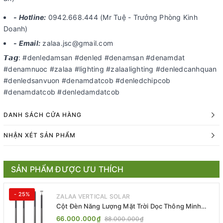
- Hotline:
0942.668.444 (Mr Tuệ - Trưởng Phòng Kinh
Doanh)
- Email:
zalaa.jsc@gmail.com
𝙏𝙖𝙜: #denledamsan #denled #denamsan #denamdat
#denamnuoc #zalaa #lighting #zalaalighting #denledcanhquan
#denledsanvuon #denamdatcob #denledchipcob
#denamdatcob #denledamdatcob
DANH SÁCH CỬA HÀNG
NHẬN XÉT SẢN PHẨM
SẢN PHẨM ĐƯỢC ƯU THÍCH
- 25%
ZALAA VERTICAL SOLAR
Cột Đèn Năng Lượng Mặt Trời Dọc Thông Minh
ZSR-YYDS-360 | ZALAA Jsc
66.000.000₫
88.000.000₫