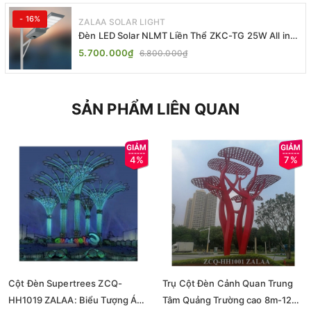
- 16%
ZALAA SOLAR LIGHT
Đèn LED Solar NLMT Liền Thể ZKC-TG 25W All in
One | ZALAA Street Light
5.700.000₫
6.800.000₫
SẢN PHẨM LIÊN QUAN
4%
7%
Cột Đèn Supertrees ZCQ-
Trụ Cột Đèn Cảnh Quan Trung
HH1019 ZALAA: Biểu Tượng Ánh
Tâm Quảng Trường cao 8m-12m