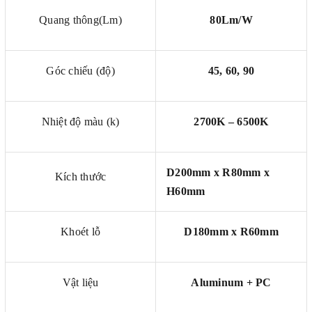
Quang thông(Lm)
80Lm/W
Góc chiếu (độ)
45, 60, 90
Nhiệt độ màu (k)
2700K – 6500K
D200mm x R80mm x
Kích thước
H60mm
Khoét lỗ
D180mm x R60mm
Vật liệu
Aluminum + PC