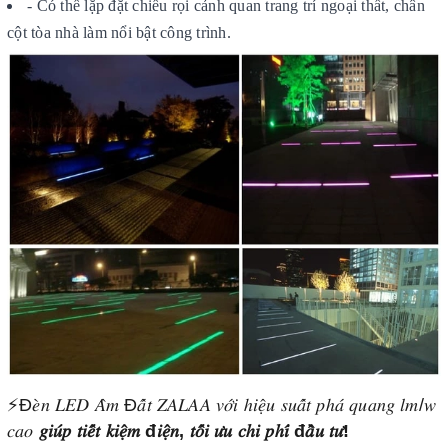
- Có thể lặp đặt chiếu rọi cảnh quan trang trí ngoại thất, chân
cột tòa nhà làm nổi bật công trình.
⚡Đ𝑒̀𝑛 𝐿𝐸𝐷 𝐴̂𝑚 Đ𝑎̂́𝑡 𝑍𝐴𝐿𝐴𝐴 𝑣𝑜̛́𝑖 ℎ𝑖𝑒̣̂𝑢 𝑠𝑢𝑎̂́𝑡 𝑝ℎ𝑎́ 𝑞𝑢𝑎𝑛𝑔 𝑙𝑚/𝑤
𝑐𝑎𝑜
𝑔𝑖𝑢́𝑝 𝑡𝑖𝑒̂́𝑡 𝑘𝑖𝑒̣̂𝑚 đ𝑖𝑒̣̂𝑛, 𝑡𝑜̂́𝑖 𝑢̛𝑢 𝑐ℎ𝑖 𝑝ℎ𝑖́ đ𝑎̂̀𝑢 𝑡𝑢̛!