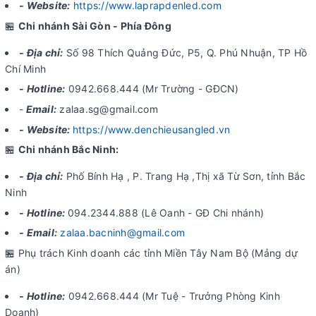
- Website:
https://www.laprapdenled.com
🏪
Chi nhánh Sài Gòn - Phía Đông
- Địa chỉ:
Số 98 Thích Quảng Đức, P5, Q. Phú Nhuận, TP Hồ
Chí Minh
- Hotline:
0942.668.444 (Mr Trường - GĐCN)
-
Email:
zalaa.sg@gmail.com
- Website:
https://www.denchieusangled.vn
🏪
Chi nhánh Bắc Ninh:
- Địa chỉ:
Phố Bính Hạ , P. Trang Hạ ,Thị xã Từ Sơn, tỉnh Bắc
Ninh
- Hotline:
094.2344.888 (Lê Oanh - GĐ Chi nhánh)
- Email:
zalaa.bacninh@gmail.com
🏪 Phụ trách Kinh doanh các tỉnh Miền Tây Nam Bộ (Mảng dự
án)
- Hotline:
0942.668.444 (Mr Tuệ - Trưởng Phòng Kinh
Doanh)