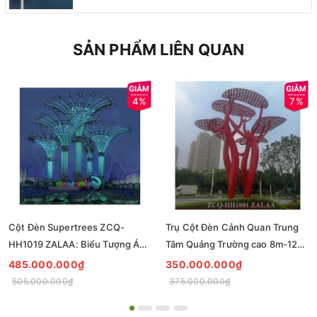
SẢN PHẨM LIÊN QUAN
4%
7%
Cột Đèn Supertrees ZCQ-
Trụ Cột Đèn Cảnh Quan Trung
HH1019 ZALAA: Biểu Tượng Ánh
Tâm Quảng Trường cao 8m-12m
Sáng Cho Đại Đô Thị
ZCQ-HH1001 ZALAA Fortune
485.000.000₫
350.000.000₫
Tree Series
505.000.000₫
375.000.000₫