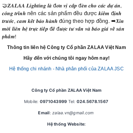
🤝𝒁𝑨𝑳𝑨𝑨 𝑳𝒊𝒈𝒉𝒕𝒊𝒏𝒈 𝒍𝒂̀ đ𝒐̛𝒏 𝒗𝒊̣ 𝒄𝒂̂́𝒑 đ𝒆̀𝒏 𝒄𝒉𝒐 𝒄𝒂́𝒄 𝒅𝒖̛̣ 𝒂́𝒏,
𝒄𝒐̂𝒏𝒈 𝒕𝒓𝒊̀𝒏𝒉 nên các sản phẩm đều được 𝒌𝒊𝒆̂̉𝒎 đ𝒊̣𝒏𝒉
𝒕𝒓𝒖̛𝒐̛́𝒄, 𝒄𝒂𝒎 𝒌𝒆̂́𝒕 𝒃𝒂̉𝒐 𝒉𝒂̀𝒏𝒉 đúng theo hợp đồng. ➡𝑿𝒊𝒏
𝒎𝒐̛̀𝒊 𝒍𝒊𝒆̂𝒏 𝒉𝒆̣̂ 𝒕𝒓𝒖̛̣𝒄 𝒕𝒊𝒆̂́𝒑 đ𝒆̂̉ đ𝒖̛𝒐̛̣𝒄 𝒕𝒖̛ 𝒗𝒂̂́𝒏 𝒗𝒂̀ 𝒃𝒂́𝒐 𝒈𝒊𝒂́ 𝒗𝒆̂̀ 𝒔𝒂̉𝒏
𝒑𝒉𝒂̂̉𝒎!
Thông tin liên hệ Công ty Cổ phần ZALAA Việt Nam
Hãy đến với chúng tôi ngay hôm nay!
Hệ thống chi nhánh - Nhà phân phối của ZALAA JSC
Công ty Cổ phần ZALAA Việt Nam
Mobile:
0971043999
Tel:
024.5678.1567
Email
:
zalaa.vn@gmail.com
Hệ thống Website: