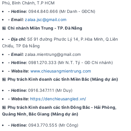
Phú, Bình Chánh, T.P HCM
- Hotline:
0944.840.666 (Mr Danh - GĐCN)
- Email:
zalaa.jsc@gmail.com
🏪
Chi nhánh Miền Trung - TP. Đà Nẵng
- Địa chỉ:
Số 91 đường Phước Lý 14, P.Hòa Minh, Q.Liên
Chiểu, TP Đà Nẵng
- Email:
zalaa.mientrung@gmail.com
- Hotline:
0981.270.333 (Mr N.T. Tý - GĐ Chi nhánh)
- Website:
www.chieusangmientrung.com
🏪
Phụ trách Kinh doanh các tỉnh Miền Bắc (Mảng dự án)
- Hotline:
0916.347.111 (Mr Duy)
- Website:
https://denchieusangled.vn/
🏪
Phụ trách Kinh doanh các tỉnh Đông Bắc - Hải Phòng,
Quảng Ninh, Bắc Giang (Mảng dự án)
- Hotline:
0943.770.555 (Mr Công)