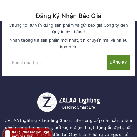
Đăng Ký Nhận Báo Giá
Chúng tôi tư vấn đúng sản phẩm và gửi báo giá Công ty đến
Quý khách hàng!
Nhận
thông tin
sản phẩm mới nhất, tin khuyến mãi và nhiều
hơn nữa.
ĐĂNG KÝ
ZALAA Lighting - Leading Smart Life cung cấp các sản phẩm
chiếu sáng thông minh, tiết kiệm điện, hoạt động ổn định, tiết
Hà Nội-Miền Bắc (Mr Hiệp):
kiệm chi phí cho Chủ đầu tư, Quý khách hàng và người sử
0971.043.999