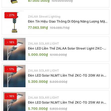
87.000.000₫
105.000.000₫
- 27%
ZALAA Street Lighting
Đèn Tín Hiệu Giao Thông Di Động Năng Lượng Mặt
Trời ZALAA ZL-409300C
77.063.591₫
105.086.715₫
- 18%
ZALAA SOLAR LIGHT
Đèn LED Liền Thể ZALAA Solar Street Light ZKC-
TG 20W 25W 30W All In One
5.000.000₫
6.100.000₫
- 17%
ZALAA SOLAR LIGHT
Đèn LED Solar NLMT Liền Thể ZKC-TG 20W All in
One | ZALAA Street Light
5.200.000₫
6.300.000₫
- 16%
ZALAA SOLAR LIGHT
Đèn LED Solar NLMT Liền Thể ZKC-TG 25W All in
One | ZALAA Street Light
5.700.000₫
6.800.000₫