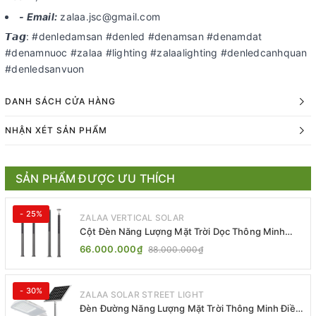
- Email:
zalaa.jsc@gmail.com
𝙏𝙖𝙜: #denledamsan #denled #denamsan #denamdat
#denamnuoc #zalaa #lighting #zalaalighting #denledcanhquan
#denledsanvuon
DANH SÁCH CỬA HÀNG
NHẬN XÉT SẢN PHẨM
SẢN PHẨM ĐƯỢC ƯU THÍCH
- 25%
ZALAA VERTICAL SOLAR
Cột Đèn Năng Lượng Mặt Trời Dọc Thông Minh
ZSR-YYDS-360 | ZALAA Jsc
66.000.000₫
88.000.000₫
- 30%
ZALAA SOLAR STREET LIGHT
Đèn Đường Năng Lượng Mặt Trời Thông Minh Điều