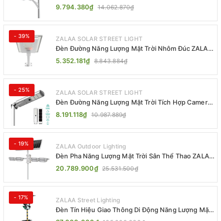
Khiển MPPT ZL-GMX01 ZALAA
9.794.380₫
14.062.870₫
- 39%
ZALAA SOLAR STREET LIGHT
Đèn Đường Năng Lượng Mặt Trời Nhôm Đúc ZALAA
ZL-BWH Cao Cấp IP65
5.352.181₫
8.843.884₫
- 25%
ZALAA SOLAR STREET LIGHT
Đèn Đường Năng Lượng Mặt Trời Tích Hợp Camera
ZALAA ZL-BJ04-CCTV (80W, IP65)
8.191.118₫
10.987.889₫
- 19%
ZALAA Outdoor Lighting
Đèn Pha Năng Lượng Mặt Trời Sân Thể Thao ZALAA
Jsc Chống Nước IP65 Cao Cấp
20.789.900₫
25.531.500₫
- 17%
ZALAA Street Lighting
Đèn Tín Hiệu Giao Thông Di Động Năng Lượng Mặt
Trời ZALAA ZL-300A-D