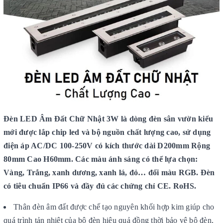
Đèn LED Âm Đất Chữ Nhật 3W là dòng đèn sân vườn kiểu
mới được lắp chip led và bộ nguồn chất lượng cao, sử dụng
điện áp AC/DC 100-250V có kích thước dài D200mm Rộng
80mm Cao H60mm. Các màu á
nh sáng có thể lựa chọn:
Vàng, Trắng, xanh dương, xanh lá, đỏ… đổi màu RGB. Đèn
có tiêu chuẩn IP66 và đầy đủ các chứng chỉ CE. RoHS.
Thân đèn âm đất được chế tạo nguyên khối hợp kim giúp cho
quá trình tản nhiệt của bộ đèn hiệu quả đồng thời bảo vệ bộ đèn,