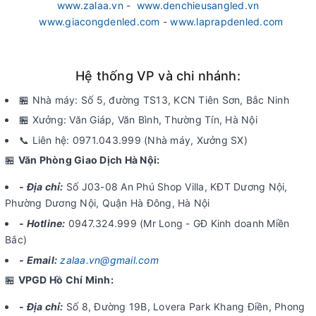
www.zalaa.vn
-
www.denchieusangled.vn
www.giacongdenled.com
-
www.laprapdenled.com
Hệ thống VP và chi nhánh:
🏪 Nhà máy: Số 5, đường TS13, KCN Tiên Sơn, Bắc Ninh
🏪 Xưởng: Văn Giáp, Văn Bình, Thường Tín, Hà Nội
📞 Liên hệ: 0971.043.999 (Nhà máy, Xưởng SX)
🏪
Văn Phòng Giao Dịch Hà Nội:
- Địa chỉ:
Số J03-08 An Phú Shop Villa, KĐT Dương Nội,
Phường Dương Nội, Quận Hà Đông, Hà Nội
- Hotline:
0947.324.999 (Mr Long - GĐ Kinh doanh Miền
Bắc)
- Email:
zalaa.vn@gmail.com
🏪
VPGD Hồ Chí Minh:
- Địa chỉ:
Số 8, Đường 19B, Lovera Park Khang Điền, Phong