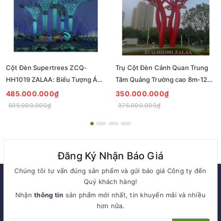
Cột Đèn Supertrees ZCQ-
Trụ Cột Đèn Cảnh Quan Trung
HH1019 ZALAA: Biểu Tượng Ánh
Tâm Quảng Trường cao 8m-12m
Sáng Cho Đại Đô Thị
ZCQ-HH1001 ZALAA Fortune
485.000.000₫
350.000.000₫
Tree Series
505.000.000₫
375.000.000₫
Đăng Ký Nhận Báo Giá
Chúng tôi tư vấn đúng sản phẩm và gửi báo giá Công ty đến
Quý khách hàng!
Nhận
thông tin
sản phẩm mới nhất, tin khuyến mãi và nhiều
hơn nữa.