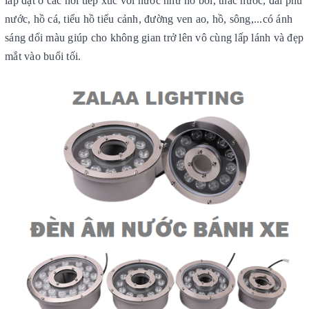
lắp đặt ở các nơi tiếp xúc với nước như hồ bơi, thác nước, đài phu
nước, hồ cá, tiểu hồ tiểu cảnh, đường ven ao, hồ, sông,...có ánh
sáng dổi màu giúp cho không gian trở lên vô cùng lấp lánh và đẹp
mắt vào buổi tối.