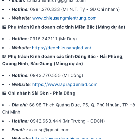
- Email:
zalaa.mientrung@gmail.com
- Hotline:
0981.270.333 (Mr N.T. Tý - GĐ Chi nhánh)
- Website:
www.chieusangmientrung.com
🏪
Phụ trách Kinh doanh các tỉnh Miền Bắc (Mảng dự án)
- Hotline:
0916.347.111 (Mr Duy)
- Website:
https://denchieusangled.vn/
🏪
Phụ trách Kinh doanh các tỉnh Đông Bắc - Hải Phòng,
Quảng Ninh, Bắc Giang (Mảng dự án)
- Hotline:
0943.770.555 (Mr Công)
- Website:
https://www.laprapdenled.com
🏪
Chi nhánh Sài Gòn - Phía Đông
- Địa chỉ:
Số 98 Thích Quảng Đức, P5, Q. Phú Nhuận, TP Hồ
Chí Minh
- Hotline:
0942.668.444 (Mr Trường - GĐCN)
-
Email:
zalaa.sg@gmail.com
- Website:
https://www.denchieusangled.vn