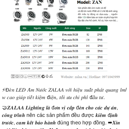
⚡Đ𝑒̀𝑛 𝐿𝐸𝐷 𝐴̂𝑚 𝑁𝑢̛𝑜̛́𝑐 𝑍𝐴𝐿𝐴𝐴 𝑣𝑜̛́𝑖 ℎ𝑖𝑒̣̂𝑢 𝑠𝑢𝑎̂́𝑡 𝑝ℎ𝑎́𝑡 𝑞𝑢𝑎𝑛𝑔 𝑙𝑚/
𝑤 𝑐𝑎𝑜 𝑔𝑖𝑢́𝑝 𝑡𝑖𝑒̂́𝑡 𝑘𝑖𝑒̣̂𝑚 đ𝑖𝑒̣̂𝑛, 𝑡𝑜̂́𝑖 𝑢̛𝑢 𝑐ℎ𝑖 𝑝ℎ𝑖́ đ𝑎̂̀𝑢 𝑡𝑢̛.
🤝𝒁𝑨𝑳𝑨𝑨 𝑳𝒊𝒈𝒉𝒕𝒊𝒏𝒈 𝒍𝒂̀ đ𝒐̛𝒏 𝒗𝒊̣ 𝒄𝒂̂́𝒑 đ𝒆̀𝒏 𝒄𝒉𝒐 𝒄𝒂́𝒄 𝒅𝒖̛̣ 𝒂́𝒏,
𝒄𝒐̂𝒏𝒈 𝒕𝒓𝒊̀𝒏𝒉 nên các sản phẩm đều được 𝒌𝒊𝒆̂̉𝒎 đ𝒊̣𝒏𝒉
𝒕𝒓𝒖̛𝒐̛́𝒄, 𝒄𝒂𝒎 𝒌𝒆̂́𝒕 𝒃𝒂̉𝒐 𝒉𝒂̀𝒏𝒉 đúng theo hợp đồng. ➡𝑿𝒊𝒏