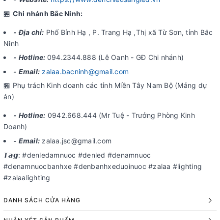
🏪
Chi nhánh Bắc Ninh:
- Địa chỉ:
Phố Bính Hạ , P. Trang Hạ ,Thị xã Từ Sơn, tỉnh Bắc
Ninh
- Hotline:
094.2344.888 (Lê Oanh - GĐ Chi nhánh)
- Email:
zalaa.bacninh@gmail.com
🏪 Phụ trách Kinh doanh các tỉnh Miền Tây Nam Bộ (Mảng dự
án)
- Hotline:
0942.668.444 (Mr Tuệ - Trưởng Phòng Kinh
Doanh)
- Email:
zalaa.jsc@gmail.com
𝙏𝙖𝙜: #denledamnuoc #denled #denamnuoc
#denamnuocbanhxe #denbanhxeduoinuoc #zalaa #lighting
#zalaalighting
DANH SÁCH CỬA HÀNG