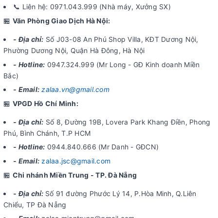
📞 Liên hệ: 0971.043.999 (Nhà máy, Xưởng SX)
🏪
Văn Phòng Giao Dịch Hà Nội:
- Địa chỉ:
Số J03-08 An Phú Shop Villa, KĐT Dương Nội,
Phường Dương Nội, Quận Hà Đông, Hà Nội
- Hotline:
0947.324.999 (Mr Long - GĐ Kinh doanh Miền
Bắc)
- Email:
zalaa.vn@gmail.com
🏪
VPGD Hồ Chí Minh:
- Địa chỉ:
Số 8, Đường 19B, Lovera Park Khang Điền, Phong
Phú, Bình Chánh, T.P HCM
- Hotline:
0944.840.666 (Mr Danh - GĐCN)
- Email:
zalaa.jsc@gmail.com
🏪
Chi nhánh Miền Trung - TP. Đà Nẵng
- Địa chỉ:
Số 91 đường Phước Lý 14, P.Hòa Minh, Q.Liên
Chiểu, TP Đà Nẵng