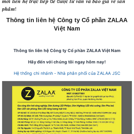
𝒎𝒐̛̀𝒊 𝒍𝒊𝒆̂𝒏 𝒉𝒆̣̂ 𝒕𝒓𝒖̛̣𝒄 𝒕𝒊𝒆̂́𝒑 đ𝒆̂̉ đ𝒖̛𝒐̛̣𝒄 𝒕𝒖̛ 𝒗𝒂̂́𝒏 𝒗𝒂̀ 𝒃𝒂́𝒐 𝒈𝒊𝒂́ 𝒗𝒆̂̀ 𝒔𝒂̉𝒏
𝒑𝒉𝒂̂̉𝒎!
Thông tin liên hệ Công ty Cổ phần ZALAA
Việt Nam
Thông tin liên hệ Công ty Cổ phần ZALAA Việt Nam
Hãy đến với chúng tôi ngay hôm nay!
Hệ thống chi nhánh - Nhà phân phối của ZALAA JSC