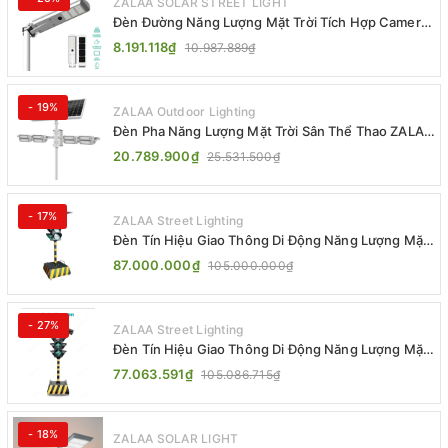
ZALAA SOLAR STREET LIGHT
Đèn Đường Năng Lượng Mặt Trời Tích Hợp Camera
ZALAA ZL-BJ04-CCTV (80W, IP65)
8.191.118₫
10.987.889₫
- 19%
ZALAA Outdoor Lighting
Đèn Pha Năng Lượng Mặt Trời Sân Thể Thao ZALAA
Jsc Chống Nước IP65 Cao Cấp
20.789.900₫
25.531.500₫
- 17%
ZALAA Street Lighting
Đèn Tín Hiệu Giao Thông Di Động Năng Lượng Mặt
Trời ZALAA ZL-300A-D
87.000.000₫
105.000.000₫
- 27%
ZALAA Street Lighting
Đèn Tín Hiệu Giao Thông Di Động Năng Lượng Mặt
Trời ZALAA ZL-409300C
77.063.591₫
105.086.715₫
- 18%
ZALAA SOLAR LIGHT