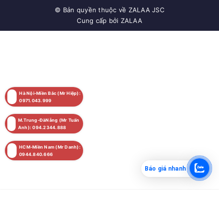
© Bản quyền thuộc về
ZALAA JSC
Cung cấp bởi
ZALAA
Hà Nội-Miền Bắc (Mr Hiệp):
0971.043.999
M.Trung-ĐàNẵng (Mr Tuấn
Anh): 094.2344.888
HCM-Miền Nam (Mr Danh):
0944.840.666
Báo giá nhanh
MUA NGAY
Giao hàng tận nơi