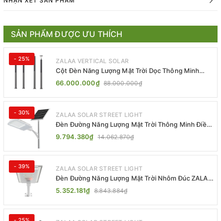
NHẬN XÉT SẢN PHẨM
SẢN PHẨM ĐƯỢC ƯU THÍCH
- 25%
ZALAA VERTICAL SOLAR
Cột Đèn Năng Lượng Mặt Trời Dọc Thông Minh
ZSR-YYDS-360 | ZALAA Jsc
66.000.000₫
88.000.000₫
- 30%
ZALAA SOLAR STREET LIGHT
Đèn Đường Năng Lượng Mặt Trời Thông Minh Điều
Khiển MPPT ZL-GMX01 ZALAA
9.794.380₫
14.062.870₫
- 39%
ZALAA SOLAR STREET LIGHT
Đèn Đường Năng Lượng Mặt Trời Nhôm Đúc ZALAA
ZL-BWH Cao Cấp IP65
5.352.181₫
8.843.884₫
- 25%