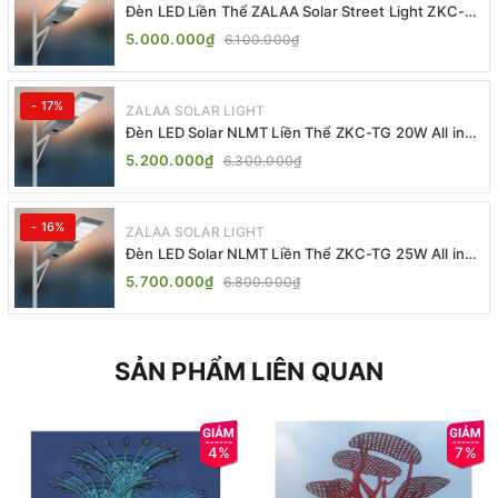
Đèn LED Liền Thể ZALAA Solar Street Light ZKC-
TG 20W 25W 30W All In One
5.000.000₫
6.100.000₫
- 17%
ZALAA SOLAR LIGHT
Đèn LED Solar NLMT Liền Thể ZKC-TG 20W All in
One | ZALAA Street Light
5.200.000₫
6.300.000₫
- 16%
ZALAA SOLAR LIGHT
Đèn LED Solar NLMT Liền Thể ZKC-TG 25W All in
One | ZALAA Street Light
5.700.000₫
6.800.000₫
SẢN PHẨM LIÊN QUAN
4%
7%