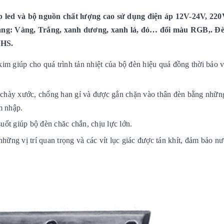
ed và bộ nguồn chất lượng cao sử dụng điện áp 12V-24V, 220
áng: Vàng, Trắng, xanh dương, xanh lá, đỏ… đổi màu RGB,. Đè
oHS.
m giúp cho quá trình tản nhiệt của bộ đèn hiệu quả đồng thời bảo 
 chày xước, chống han gỉ và được gắn chặn vào thân đèn bằng những
m nhập.
uốt giúp bộ đèn chăc chắn, chịu lực lớn.
hững vị trí quan trọng và các vít lục giác được tán khít, đảm bảo n