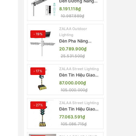
Đèn Đường Năng
Lượng Mặt Trời Tích
8.191.118₫
Hợp Camera ZALAA
10.987.889₫
ZL-BJ04-CCTV
(80W, IP65)
ZALAA Outdoor
- 19%
Lighting
Đèn Pha Năng
Lượng Mặt Trời Sân
20.789.900₫
Thể Thao ZALAA
25.531.500₫
Jsc Chống Nước
IP65 Cao Cấp
ZALAA Street Lighting
- 17%
Đèn Tín Hiệu Giao
Thông Di Động Năng
87.000.000₫
Lượng Mặt Trời
105.000.000₫
ZALAA ZL-300A-D
ZALAA Street Lighting
- 27%
Đèn Tín Hiệu Giao
Thông Di Động Năng
77.063.591₫
Lượng Mặt Trời
105.086.715₫
ZALAA ZL-409300C