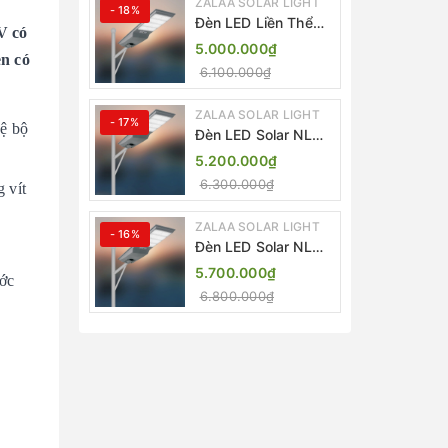
ZALAA SOLAR LIGHT
- 18%
Đèn LED Liền Thể
V có
ZALAA Solar Street
5.000.000₫
n có
Light ZKC-TG 20W
6.100.000₫
25W 30W All In One
ZALAA SOLAR LIGHT
- 17%
vệ bộ
Đèn LED Solar NLMT
Liền Thể ZKC-TG
5.200.000₫
20W All in One |
6.300.000₫
 vít
ZALAA Street Light
ZALAA SOLAR LIGHT
- 16%
Đèn LED Solar NLMT
Liền Thể ZKC-TG
5.700.000₫
ước
25W All in One |
6.800.000₫
ZALAA Street Light