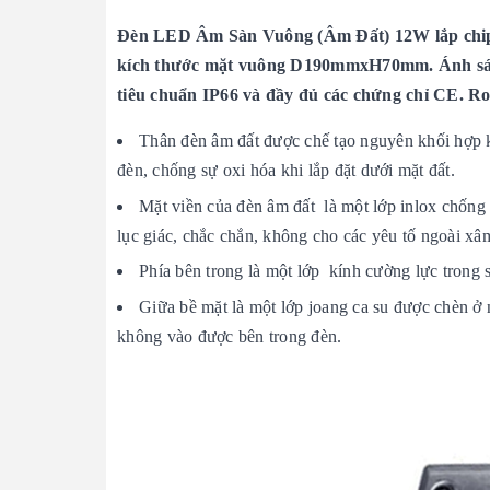
Đèn LED Âm Sàn Vuông (Âm Đất) 12W lắp chip l
kích thước mặt vuông D190mmxH70mm.
Á
nh s
tiêu chuẩn IP66 và đầy đủ các chứng chỉ CE. R
Thân đèn âm đất được chế tạo nguyên khối hợp ki
đèn, chống sự oxi hóa khi lắp đặt dưới mặt đất.
Mặt viền của đèn âm đất là một lớp inlox chống
lục giác, chắc chắn, không cho các yêu tố ngoài xâ
Phía bên trong là một lớp kính cường lực trong s
Giữa bề mặt là một lớp joang ca su được chèn ở n
không vào được bên trong đèn.