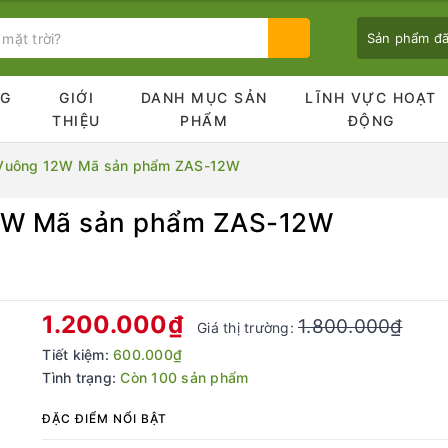
Sản phẩm đ
NG
GIỚI
DANH MỤC SẢN
LĨNH VỰC HOẠT
Ủ
THIỆU
PHẨM
ĐỘNG
 Vuông 12W Mã sản phẩm ZAS-12W
2W Mã sản phẩm ZAS-12W
Bạn chưa xem sản phẩm nào
1.200.000₫
1.800.000₫
Giá thị trường:
Tiết kiệm:
600.000₫
Tình trạng:
Còn 100 sản phẩm
ĐẶC ĐIỂM NỔI BẬT