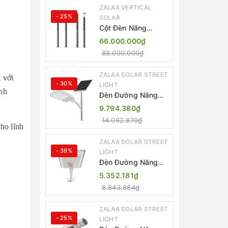
ZALAA VERTICAL
- 25%
SOLAR
Cột Đèn Năng
Lượng Mặt Trời Dọc
66.000.000₫
Thông Minh ZSR-
88.000.000₫
YYDS-360 | ZALAA
Jsc
ZALAA SOLAR STREET
 với
- 30%
LIGHT
ình
Đèn Đường Năng
Lượng Mặt Trời
9.794.380₫
Thông Minh Điều
14.062.870₫
Khiển MPPT ZL-
cho lĩnh
GMX01 ZALAA
ZALAA SOLAR STREET
- 39%
LIGHT
Đèn Đường Năng
Lượng Mặt Trời
5.352.181₫
Nhôm Đúc ZALAA
8.843.884₫
ZL-BWH Cao Cấp
IP65
ZALAA SOLAR STREET
- 25%
LIGHT