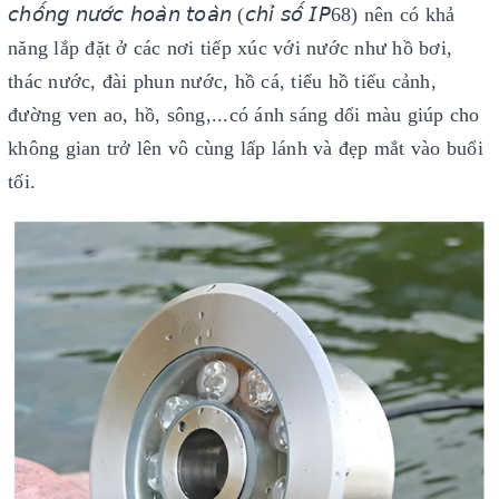
𝘤𝘩𝘰̂́𝘯𝘨 𝘯𝘶̛𝘰̛́𝘤 𝘩𝘰𝘢̀𝘯 𝘵𝘰𝘢̀𝘯 (𝘤𝘩𝘪̉ 𝘴𝘰̂́ 𝘐𝘗68) nên có khả
năng lắp đặt ở các nơi tiếp xúc với nước như hồ bơi,
thác nước, đài phun nước, hồ cá, tiểu hồ tiểu cảnh,
đường ven ao, hồ, sông,...có ánh sáng dổi màu giúp cho
không gian trở lên vô cùng lấp lánh và đẹp mắt vào buổi
tối.