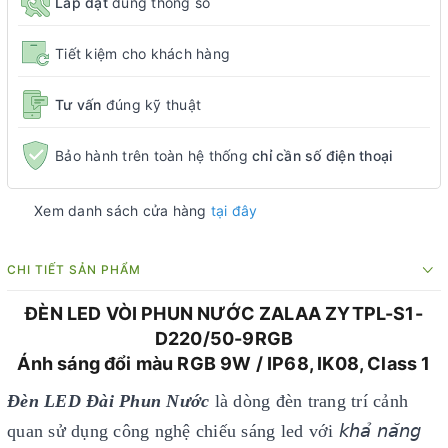
Lắp đặt
đúng thông số
Tiết kiệm cho khách hàng
Tư vấn
đúng kỹ thuật
Bảo hành trên toàn hệ thống
chỉ cần số điện thoại
Xem danh sách cửa hàng
tại đây
CHI TIẾT SẢN PHẨM
ĐÈN LED VÒI PHUN NƯỚC ZALAA ZYTPL-S1-
D220/50-9RGB
Ánh sáng đổi màu RGB 9W / IP68, IK08, Class 1
Đèn LED Đài Phun Nước
là dòng đèn trang trí cảnh
quan sử dụng công nghệ chiếu sáng led với 𝘬𝘩𝘢̉ 𝘯𝘢̆𝘯𝘨