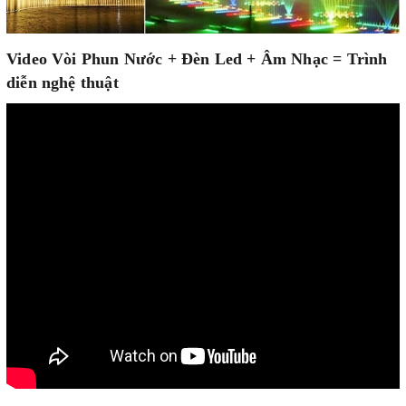
Video Vòi Phun Nước + Đèn Led + Âm Nhạc = Trình
diễn nghệ thuật