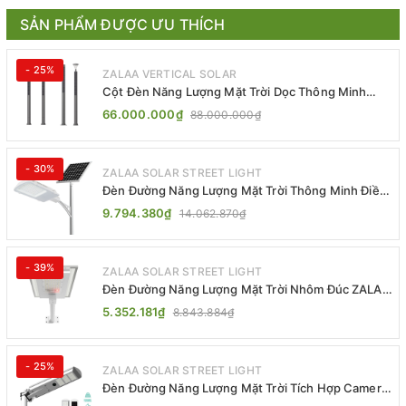
SẢN PHẨM ĐƯỢC ƯU THÍCH
- 25%
ZALAA VERTICAL SOLAR
Cột Đèn Năng Lượng Mặt Trời Dọc Thông Minh
ZSR-YYDS-360 | ZALAA Jsc
66.000.000₫
88.000.000₫
- 30%
ZALAA SOLAR STREET LIGHT
Đèn Đường Năng Lượng Mặt Trời Thông Minh Điều
Khiển MPPT ZL-GMX01 ZALAA
9.794.380₫
14.062.870₫
- 39%
ZALAA SOLAR STREET LIGHT
Đèn Đường Năng Lượng Mặt Trời Nhôm Đúc ZALAA
ZL-BWH Cao Cấp IP65
5.352.181₫
8.843.884₫
- 25%
ZALAA SOLAR STREET LIGHT
Đèn Đường Năng Lượng Mặt Trời Tích Hợp Camera
ZALAA ZL-BJ04-CCTV (80W, IP65)