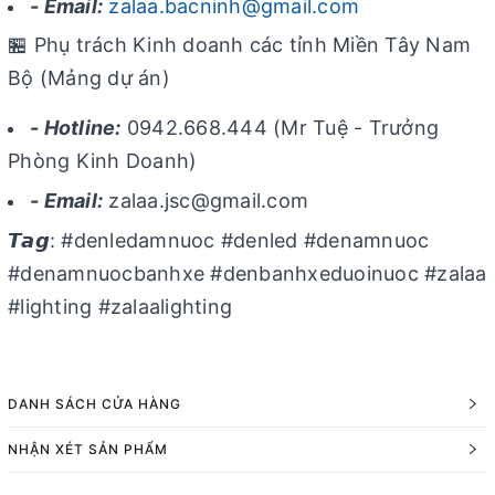
- Email:
zalaa.bacninh@gmail.com
🏪 Phụ trách Kinh doanh các tỉnh Miền Tây Nam
Bộ (Mảng dự án)
- Hotline:
0942.668.444 (Mr Tuệ - Trưởng
Phòng Kinh Doanh)
- Email:
zalaa.jsc@gmail.com
𝙏𝙖𝙜: #denledamnuoc #denled #denamnuoc
#denamnuocbanhxe #denbanhxeduoinuoc #zalaa
#lighting #zalaalighting
DANH SÁCH CỬA HÀNG
NHẬN XÉT SẢN PHẨM