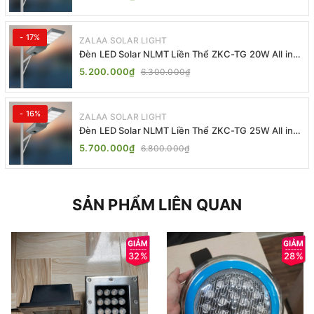
- 17%
ZALAA SOLAR LIGHT
Đèn LED Solar NLMT Liền Thể ZKC-TG 20W All in
One | ZALAA Street Light
5.200.000₫
6.300.000₫
- 16%
ZALAA SOLAR LIGHT
Đèn LED Solar NLMT Liền Thể ZKC-TG 25W All in
One | ZALAA Street Light
5.700.000₫
6.800.000₫
SẢN PHẨM LIÊN QUAN
32%
28%