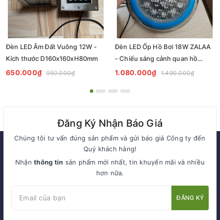
Đèn LED Âm Đất Vuông 12W -
Đèn LED Ốp Hồ Bơi 18W ZALAA
Kích thước D160x160xH80mm
- Chiếu sáng cảnh quan hồ
nước, bể bơi
650.000₫
1.080.000₫
950.000₫
1.490.000₫
Đăng Ký Nhận Báo Giá
Chúng tôi tư vấn đúng sản phẩm và gửi báo giá Công ty đến
Quý khách hàng!
Nhận
thông tin
sản phẩm mới nhất, tin khuyến mãi và nhiều
hơn nữa.
ĐĂNG KÝ