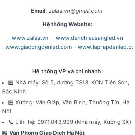
Email
:
zalaa.vn@gmail.com
Hệ thống Website:
www.zalaa.vn
-
www.denchieusangled.vn
www.giacongdenled.com
-
www.laprapdenled.c
Hệ thống VP và chi nhánh:
🏪 Nhà máy: Số 5, đường TS13, KCN Tiên Sơn,
Bắc Ninh
🏪 Xưởng: Văn Giáp, Văn Bình, Thường Tín, Hà
Nội
📞 Liên hệ: 0971.043.999 (Nhà máy, Xưởng SX)
🏪
Văn Phòng Giao Dịch Hà Nội: