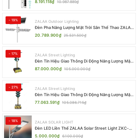
8.191.118₫
10.987.889₫
- 19%
ZALAA Outdoor Lighting
Đèn Pha Năng Lượng Mặt Trời Sân Thể Thao ZALAA
Jsc Chống Nước IP65 Cao Cấp
20.789.900₫
25.531.500₫
- 17%
ZALAA Street Lighting
Đèn Tín Hiệu Giao Thông Di Động Năng Lượng Mặt
Trời ZALAA ZL-300A-D
87.000.000₫
105.000.000₫
- 27%
ZALAA Street Lighting
Đèn Tín Hiệu Giao Thông Di Động Năng Lượng Mặt
Trời ZALAA ZL-409300C
77.063.591₫
105.086.715₫
- 18%
ZALAA SOLAR LIGHT
Đèn LED Liền Thể ZALAA Solar Street Light ZKC-
TG 20W 25W 30W All In One
5.000.000₫
6.100.000₫