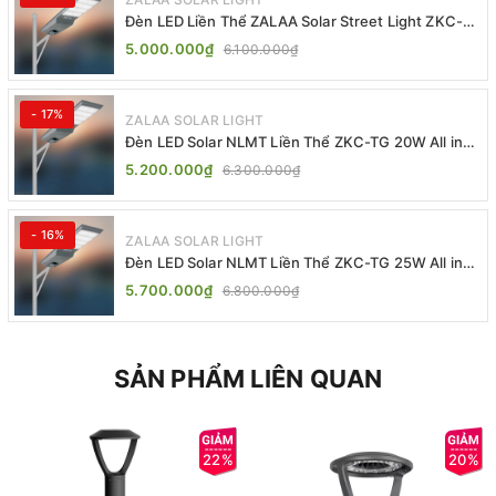
Đèn LED Liền Thể ZALAA Solar Street Light ZKC-
TG 20W 25W 30W All In One
5.000.000₫
6.100.000₫
- 17%
ZALAA SOLAR LIGHT
Đèn LED Solar NLMT Liền Thể ZKC-TG 20W All in
One | ZALAA Street Light
5.200.000₫
6.300.000₫
- 16%
ZALAA SOLAR LIGHT
Đèn LED Solar NLMT Liền Thể ZKC-TG 25W All in
One | ZALAA Street Light
5.700.000₫
6.800.000₫
SẢN PHẨM LIÊN QUAN
22%
20%