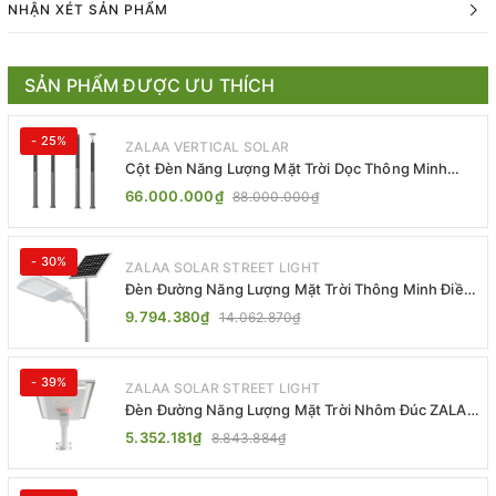
NHẬN XÉT SẢN PHẨM
SẢN PHẨM ĐƯỢC ƯU THÍCH
- 25%
ZALAA VERTICAL SOLAR
Cột Đèn Năng Lượng Mặt Trời Dọc Thông Minh
ZSR-YYDS-360 | ZALAA Jsc
66.000.000₫
88.000.000₫
- 30%
ZALAA SOLAR STREET LIGHT
Đèn Đường Năng Lượng Mặt Trời Thông Minh Điều
Khiển MPPT ZL-GMX01 ZALAA
9.794.380₫
14.062.870₫
- 39%
ZALAA SOLAR STREET LIGHT
Đèn Đường Năng Lượng Mặt Trời Nhôm Đúc ZALAA
ZL-BWH Cao Cấp IP65
5.352.181₫
8.843.884₫