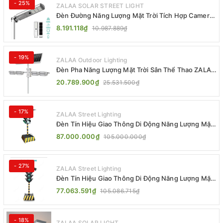
- 25%
ZALAA SOLAR STREET LIGHT
Đèn Đường Năng Lượng Mặt Trời Tích Hợp Camera
ZALAA ZL-BJ04-CCTV (80W, IP65)
8.191.118₫
10.987.889₫
- 19%
ZALAA Outdoor Lighting
Đèn Pha Năng Lượng Mặt Trời Sân Thể Thao ZALAA
Jsc Chống Nước IP65 Cao Cấp
20.789.900₫
25.531.500₫
- 17%
ZALAA Street Lighting
Đèn Tín Hiệu Giao Thông Di Động Năng Lượng Mặt
Trời ZALAA ZL-300A-D
87.000.000₫
105.000.000₫
- 27%
ZALAA Street Lighting
Đèn Tín Hiệu Giao Thông Di Động Năng Lượng Mặt
Trời ZALAA ZL-409300C
77.063.591₫
105.086.715₫
- 18%
ZALAA SOLAR LIGHT