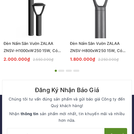
Đèn Nấm Sân Vườn ZALAA
Đèn Nấm Sân Vườn ZALAA
ZNSV-H1000xW250 15W, Có
ZNSV-H800xW250 15W, Có
thân tròn Ø102 cao H1m
thân tròn Ø102 cao H0.8m
2.000.000₫
1.800.000₫
2.550.000₫
2.250.000₫
Đăng Ký Nhận Báo Giá
Chúng tôi tư vấn đúng sản phẩm và gửi báo giá Công ty đến
Quý khách hàng!
Nhận
thông tin
sản phẩm mới nhất, tin khuyến mãi và nhiều
hơn nữa.