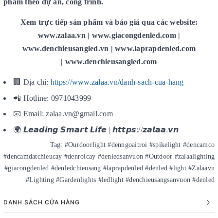
phẩm theo dự án, công trình.
Xem trực tiếp sản phẩm và báo giá qua các website:
www.zalaa.vn | www.giacongdenled.com |
www.denchieusangled.vn | www.laprapdenled.com
| www.denchieusangled.com
🏢 Địa chỉ:
https://www.zalaa.vn/danh-sach-cua-hang
📲 Hotline: 0971043999
📧 Email: zalaa.vn@gmail.com
🌍 𝙇𝙚𝙖𝙙𝙞𝙣𝙜 𝙎𝙢𝙖𝙧𝙩 𝙇𝙞𝙛𝙚 | 𝙝𝙩𝙩𝙥𝙨://𝙯𝙖𝙡𝙖𝙖.𝙫𝙣
Tag: #Ourdoorlight #denngoaitroi #spikelight #dencamco
#dencamdatchieucay #denroicay #denledsanvuon #Outdoor #zalaalighting
#giacongdenled #denledchieusang #laprapdenled #denled #light #Zalaavn
#Lighting #Gardenlights #ledlight #denchieusangsanvuon #denled
DANH SÁCH CỬA HÀNG