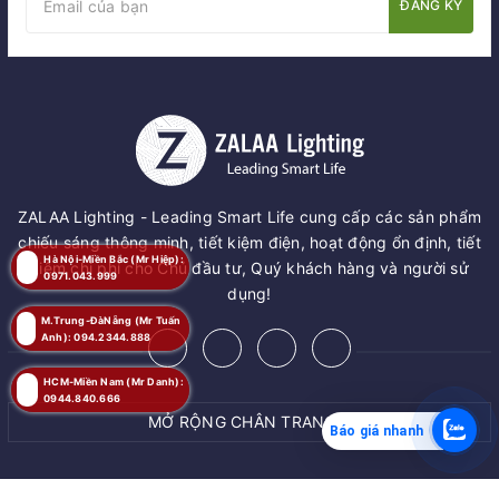
ĐĂNG KÝ
ZALAA Lighting - Leading Smart Life cung cấp các sản phẩm
chiếu sáng thông minh, tiết kiệm điện, hoạt động ổn định, tiết
Hà Nội-Miền Bắc (Mr Hiệp):
kiệm chi phí cho Chủ đầu tư, Quý khách hàng và người sử
0971.043.999
dụng!
M.Trung-ĐàNẵng (Mr Tuấn
Anh): 094.2344.888
HCM-Miền Nam (Mr Danh):
0944.840.666
MỞ RỘNG CHÂN TRANG
Báo giá nhanh