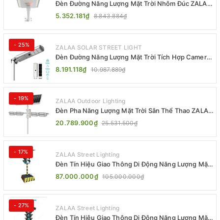
Đèn Đường Năng Lượng Mặt Trời Nhôm Đúc ZALAA
ZL-BWH Cao Cấp IP65
5.352.181₫
8.843.884₫
- 25%
ZALAA SOLAR STREET LIGHT
Đèn Đường Năng Lượng Mặt Trời Tích Hợp Camera
ZALAA ZL-BJ04-CCTV (80W, IP65)
8.191.118₫
10.987.889₫
- 19%
ZALAA Outdoor Lighting
Đèn Pha Năng Lượng Mặt Trời Sân Thể Thao ZALAA
Jsc Chống Nước IP65 Cao Cấp
20.789.900₫
25.531.500₫
- 17%
ZALAA Street Lighting
Đèn Tín Hiệu Giao Thông Di Động Năng Lượng Mặt
Trời ZALAA ZL-300A-D
87.000.000₫
105.000.000₫
- 27%
ZALAA Street Lighting
Đèn Tín Hiệu Giao Thông Di Động Năng Lượng Mặt