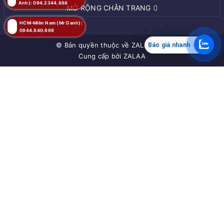
Anh): 094.2344.888
MỞ RỘNG CHÂN TRANG
HCM-Miền Nam (Mr Danh):
0944.840.666
© Bản quyền thuộc về
ZALAA JSC
Báo giá nhanh
Cung cấp bởi
ZALAA
MUA NGAY
Giao hàng tận nơi