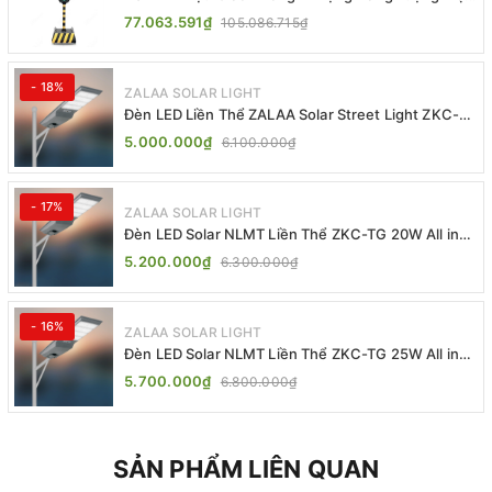
Trời ZALAA ZL-409300C
77.063.591₫
105.086.715₫
- 18%
ZALAA SOLAR LIGHT
Đèn LED Liền Thể ZALAA Solar Street Light ZKC-
TG 20W 25W 30W All In One
5.000.000₫
6.100.000₫
- 17%
ZALAA SOLAR LIGHT
Đèn LED Solar NLMT Liền Thể ZKC-TG 20W All in
One | ZALAA Street Light
5.200.000₫
6.300.000₫
- 16%
ZALAA SOLAR LIGHT
Đèn LED Solar NLMT Liền Thể ZKC-TG 25W All in
One | ZALAA Street Light
5.700.000₫
6.800.000₫
SẢN PHẨM LIÊN QUAN