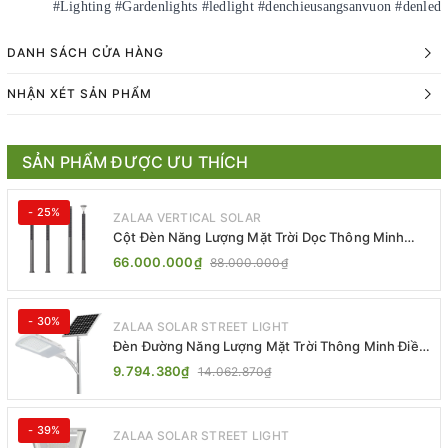
#Lighting #Gardenlights #ledlight #denchieusangsanvuon #denled
DANH SÁCH CỬA HÀNG
NHẬN XÉT SẢN PHẨM
SẢN PHẨM ĐƯỢC ƯU THÍCH
- 25%
ZALAA VERTICAL SOLAR
Cột Đèn Năng Lượng Mặt Trời Dọc Thông Minh
ZSR-YYDS-360 | ZALAA Jsc
66.000.000₫
88.000.000₫
- 30%
ZALAA SOLAR STREET LIGHT
Đèn Đường Năng Lượng Mặt Trời Thông Minh Điều
Khiển MPPT ZL-GMX01 ZALAA
9.794.380₫
14.062.870₫
- 39%
ZALAA SOLAR STREET LIGHT