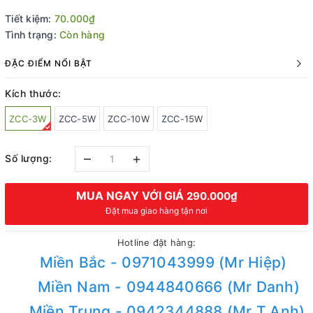
Tiết kiệm:
70.000₫
Tình trạng:
Còn hàng
ĐẶC ĐIỂM NỔI BẬT
Kích thước:
ZCC-3W
ZCC-5W
ZCC-10W
ZCC-15W
–
+
Số lượng:
MUA NGAY VỚI GIÁ
290.000₫
Đặt mua giao hàng tận nơi
Hotline đặt hàng:
Miền Bắc - 0971043999 (Mr Hiệp)
Miền Nam - 0944840666 (Mr Danh)
Miền Trung - 0942344888 (Mr T.Anh)