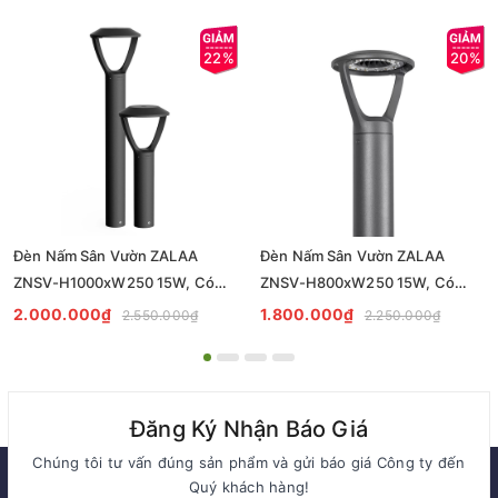
22%
20%
Đèn Nấm Sân Vườn ZALAA
Đèn Nấm Sân Vườn ZALAA
ZNSV-H1000xW250 15W, Có
ZNSV-H800xW250 15W, Có
thân tròn Ø102 cao H1m
thân tròn Ø102 cao H0.8m
2.000.000₫
1.800.000₫
2.550.000₫
2.250.000₫
Đăng Ký Nhận Báo Giá
Chúng tôi tư vấn đúng sản phẩm và gửi báo giá Công ty đến
Quý khách hàng!