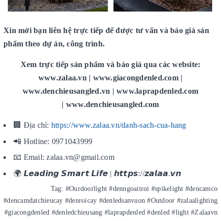
Xin mời bạn liên hệ trực tiếp để được tư vấn và báo giá sản
phẩm theo dự án, công trình.
Xem trực tiếp sản phẩm và báo giá qua các website:
www.zalaa.vn | www.giacongdenled.com |
www.denchieusangled.vn | www.laprapdenled.com
| www.denchieusangled.com
🏢 Địa chỉ:
https://www.zalaa.vn/danh-sach-cua-hang
📲 Hotline: 0971043999
📧 Email: zalaa.vn@gmail.com
🌍 𝙇𝙚𝙖𝙙𝙞𝙣𝙜 𝙎𝙢𝙖𝙧𝙩 𝙇𝙞𝙛𝙚 | 𝙝𝙩𝙩𝙥𝙨://𝙯𝙖𝙡𝙖𝙖.𝙫𝙣
Tag: #Ourdoorlight #denngoaitroi #spikelight #dencamco
#dencamdatchieucay #denroicay #denledsanvuon #Outdoor #zalaalighting
#giacongdenled #denledchieusang #laprapdenled #denled #light #Zalaavn