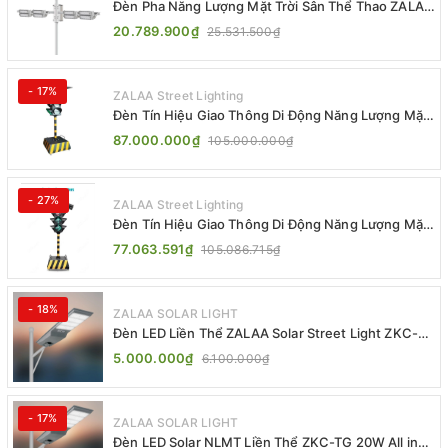
Đèn Pha Năng Lượng Mặt Trời Sân Thể Thao ZALAA
Jsc Chống Nước IP65 Cao Cấp
20.789.900₫
25.531.500₫
- 17%
ZALAA Street Lighting
Đèn Tín Hiệu Giao Thông Di Động Năng Lượng Mặt
Trời ZALAA ZL-300A-D
87.000.000₫
105.000.000₫
- 27%
ZALAA Street Lighting
Đèn Tín Hiệu Giao Thông Di Động Năng Lượng Mặt
Trời ZALAA ZL-409300C
77.063.591₫
105.086.715₫
- 18%
ZALAA SOLAR LIGHT
Đèn LED Liền Thể ZALAA Solar Street Light ZKC-
TG 20W 25W 30W All In One
5.000.000₫
6.100.000₫
- 17%
ZALAA SOLAR LIGHT
Đèn LED Solar NLMT Liền Thể ZKC-TG 20W All in