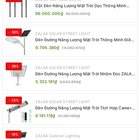
Cột Đèn Năng Lượng Mặt Trời Dọc Thông Minh
ZSR-YYDS-360 | ZALAA Jsc
66.000.000₫
88.000.000₫
- 30%
ZALAA SOLAR STREET LIGHT
Đèn Đường Năng Lượng Mặt Trời Thông Minh Điều
Khiển MPPT ZL-GMX01 ZALAA
9.794.380₫
14.062.870₫
- 39%
ZALAA SOLAR STREET LIGHT
Đèn Đường Năng Lượng Mặt Trời Nhôm Đúc ZALAA
ZL-BWH Cao Cấp IP65
5.352.181₫
8.843.884₫
- 25%
ZALAA SOLAR STREET LIGHT
Đèn Đường Năng Lượng Mặt Trời Tích Hợp Camera
ZALAA ZL-BJ04-CCTV (80W, IP65)
8.191.118₫
10.987.889₫
- 19%
ZALAA Outdoor Lighting