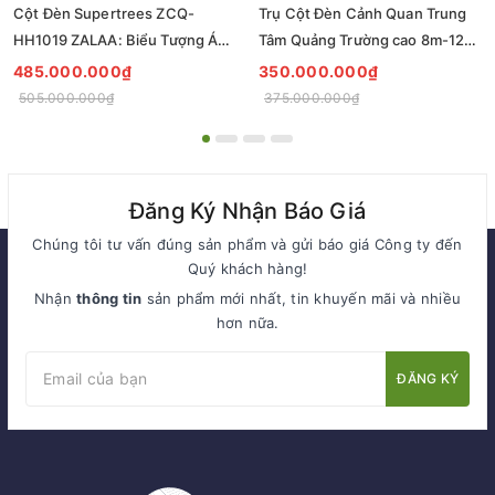
Cột Đèn Supertrees ZCQ-
Trụ Cột Đèn Cảnh Quan Trung
HH1019 ZALAA: Biểu Tượng Ánh
Tâm Quảng Trường cao 8m-12m
Sáng Cho Đại Đô Thị
ZCQ-HH1001 ZALAA Fortune
485.000.000₫
350.000.000₫
Tree Series
505.000.000₫
375.000.000₫
Đăng Ký Nhận Báo Giá
Chúng tôi tư vấn đúng sản phẩm và gửi báo giá Công ty đến
Quý khách hàng!
Nhận
thông tin
sản phẩm mới nhất, tin khuyến mãi và nhiều
hơn nữa.
ĐĂNG KÝ