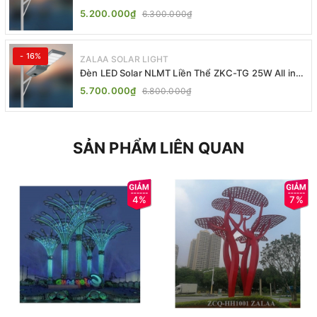
One | ZALAA Street Light
5.200.000₫
6.300.000₫
- 16%
ZALAA SOLAR LIGHT
Đèn LED Solar NLMT Liền Thể ZKC-TG 25W All in
One | ZALAA Street Light
5.700.000₫
6.800.000₫
SẢN PHẨM LIÊN QUAN
4%
7%