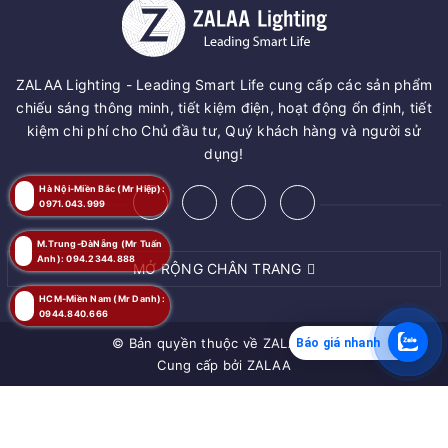
ZALAA Lighting - Leading Smart Life cung cấp các sản phẩm
chiếu sáng thông minh, tiết kiệm điện, hoạt động ổn định, tiết
kiệm chi phí cho Chủ đầu tư, Quý khách hàng và người sử
dụng!
Hà Nội-Miền Bắc (Mr Hiệp):
0971.043.999
M.Trung-ĐàNẵng (Mr Tuấn
Anh): 094.2344.888
MỞ RỘNG CHÂN TRANG
HCM-Miền Nam (Mr Danh):
0944.840.666
© Bản quyền thuộc về
ZALAA JSC
Báo giá nhanh
Cung cấp bởi
ZALAA
MUA NGAY
Giao hàng tận nơi