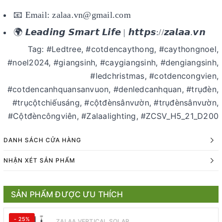
📧 Email: zalaa.vn@gmail.com
🌍 𝙇𝙚𝙖𝙙𝙞𝙣𝙜 𝙎𝙢𝙖𝙧𝙩 𝙇𝙞𝙛𝙚 | 𝙝𝙩𝙩𝙥𝙨://𝙯𝙖𝙡𝙖𝙖.𝙫𝙣
Tag: #Ledtree, #cotdencaythong, #caythongnoel,
#noel2024, #giangsinh, #caygiangsinh, #dengiangsinh,
#ledchristmas, #cotdencongvien,
#cotdencanhquansanvuon, #denledcanhquan, #trụđèn,
#trụcộtchiếusáng, #cộtđènsânvườn, #trụđènsânvườn,
#Cộtđèncôngviên, #Zalaalighting, #ZCSV_H5_21_D200
DANH SÁCH CỬA HÀNG
NHẬN XÉT SẢN PHẨM
SẢN PHẨM ĐƯỢC ƯU THÍCH
- 25%
ZALAA VERTICAL SOLAR