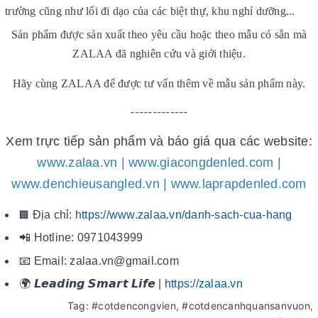
trường cũng như lối đi dạo của các biệt thự, khu nghỉ dưỡng...
Sản phẩm được sản xuất theo yêu cầu hoặc theo mẫu có sẵn mà
ZALAA đã nghiên cứu và giới thiệu.
Hãy cùng ZALAA để được tư vấn thêm về mẫu sản phẩm này.
-------------
Xem trực tiếp sản phẩm và báo giá qua các website:
www.zalaa.vn | www.giacongdenled.com |
www.denchieusangled.vn | www.laprapdenled.com
🏢
Địa chỉ:
https://www.zalaa.vn/danh-sach-cua-hang
📲 Hotline: 0971043999
📧 Email: zalaa.vn@gmail.com
🌍 𝙇𝙚𝙖𝙙𝙞𝙣𝙜 𝙎𝙢𝙖𝙧𝙩 𝙇𝙞𝙛𝙚 |
https://zalaa.vn
Tag: #cotdencongvien, #cotdencanhquansanvuon,