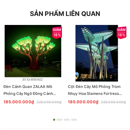
SẢN PHẨM LIÊN QUAN
18%
18%
Đèn Cảnh Quan ZALAA Mô
Cột Đèn Cây Mô Phỏng Trùm
Phỏng Cây Ngô Đồng Cảnh
Nhụy Hoa Stamens Fortress
ZCQ-HH1022 Sycamore Trees
ZCQ-HH1021 ZALAA Chiếu
185.000.000₫
185.000.000₫
225.000.000₫
225.000.000₫
Lighting
Sáng Cảnh Quan