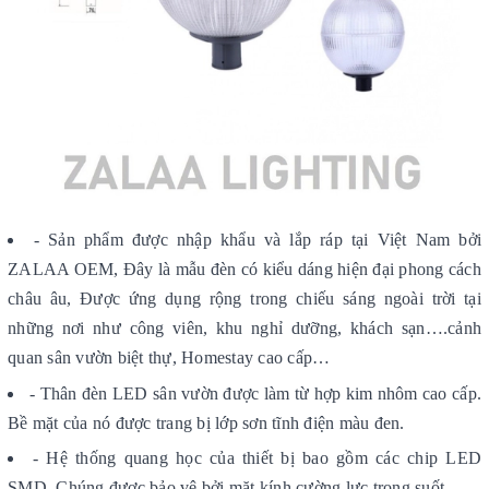
- Sản phẩm được nhập khẩu và lắp ráp tại Việt Nam bởi
ZALAA OEM, Đây là mẫu đèn có kiểu dáng hiện đại phong cách
châu âu, Được ứng dụng rộng trong chiếu sáng ngoài trời tại
những nơi như công viên, khu nghỉ dưỡng, khách sạn….cảnh
quan sân vườn biệt thự, Homestay cao cấp…
- Thân đèn LED sân vườn được làm từ hợp kim nhôm cao cấp.
Bề mặt của nó được trang bị lớp sơn tĩnh điện màu đen.
- Hệ thống quang học của thiết bị bao gồm các chip LED
SMD. Chúng được bảo vệ bởi mặt kính cường lực trong suốt.