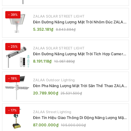
- 39%
ZALAA SOLAR STREET LIGHT
Đèn Đường Năng Lượng Mặt Trời Nhôm Đúc ZALAA
ZL-BWH Cao Cấp IP65
5.352.181₫
8.843.884₫
- 25%
ZALAA SOLAR STREET LIGHT
Đèn Đường Năng Lượng Mặt Trời Tích Hợp Camera
ZALAA ZL-BJ04-CCTV (80W, IP65)
8.191.118₫
10.987.889₫
- 19%
ZALAA Outdoor Lighting
Đèn Pha Năng Lượng Mặt Trời Sân Thể Thao ZALAA
Jsc Chống Nước IP65 Cao Cấp
20.789.900₫
25.531.500₫
- 17%
ZALAA Street Lighting
Đèn Tín Hiệu Giao Thông Di Động Năng Lượng Mặt
Trời ZALAA ZL-300A-D
87.000.000₫
105.000.000₫