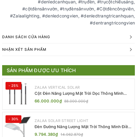
#denledcanhquan, #trụđèn, #trụcộtchiếusáng,
#cộtđènsânvườn, #trụđènsânvườn, #Cộtđèncôngviên,
#Zalaalighting, #denledcongvien, #denledtrangtricanhquan,
#dentrangtricongvien
DANH SÁCH CỬA HÀNG
NHẬN XÉT SẢN PHẨM
SẢN PHẨM ĐƯỢC ƯU THÍCH
- 25%
ZALAA VERTICAL SOLAR
Cột Đèn Năng Lượng Mặt Trời Dọc Thông Minh
ZSR-YYDS-360 | ZALAA Jsc
66.000.000₫
88.000.000₫
- 30%
ZALAA SOLAR STREET LIGHT
Đèn Đường Năng Lượng Mặt Trời Thông Minh Điều
Khiển MPPT ZL-GMX01 ZALAA
9.794.380₫
14.062.870₫