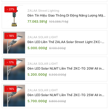
- 27%
ZALAA Street Lighting
Đèn Tín Hiệu Giao Thông Di Động Năng Lượng Mặt
Trời ZALAA ZL-409300C
77.063.591₫
105.086.715₫
- 18%
ZALAA SOLAR LIGHT
Đèn LED Liền Thể ZALAA Solar Street Light ZKC-
TG 20W 25W 30W All In One
5.000.000₫
6.100.000₫
- 17%
ZALAA SOLAR LIGHT
Đèn LED Solar NLMT Liền Thể ZKC-TG 20W All in
One | ZALAA Street Light
5.200.000₫
6.300.000₫
- 16%
ZALAA SOLAR LIGHT
Đèn LED Solar NLMT Liền Thể ZKC-TG 25W All in
One | ZALAA Street Light
5.700.000₫
6.800.000₫