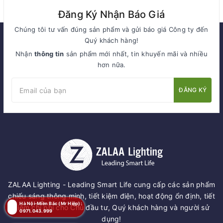
Đăng Ký Nhận Báo Giá
Chúng tôi tư vấn đúng sản phẩm và gửi báo giá Công ty đến
Quý khách hàng!
Nhận
thông tin
sản phẩm mới nhất, tin khuyến mãi và nhiều
hơn nữa.
ĐĂNG KÝ
ZALAA Lighting - Leading Smart Life cung cấp các sản phẩm
chiếu sáng thông minh, tiết kiệm điện, hoạt động ổn định, tiết
Hà Nội-Miền Bắc (Mr Hiệp):
kiệm chi phí cho Chủ đầu tư, Quý khách hàng và người sử
0971.043.999
dụng!