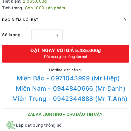
Tiết kiệm:
2.065.000₫
Tình trạng:
Còn 1000 sản phẩm
ĐẶC ĐIỂM NỔI BẬT
–
+
Số lượng:
ĐẶT NGAY VỚI GIÁ
5.435.000₫
Đặt mua giao hàng tận nơi
Hotline đặt hàng:
Miền Bắc - 0971043999 (Mr Hiệp)
Miền Nam - 0944840666 (Mr Danh)
Miền Trung - 0942344888 (Mr T.Anh)
ZALAA LIGHTING – CHU ĐÁO TIN CẬY:
Lắp đặt
đúng thông số