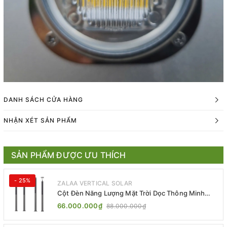
DANH SÁCH CỬA HÀNG
NHẬN XÉT SẢN PHẨM
SẢN PHẨM ĐƯỢC ƯU THÍCH
- 25%
ZALAA VERTICAL SOLAR
Cột Đèn Năng Lượng Mặt Trời Dọc Thông Minh
ZSR-YYDS-360 | ZALAA Jsc
66.000.000₫
88.000.000₫