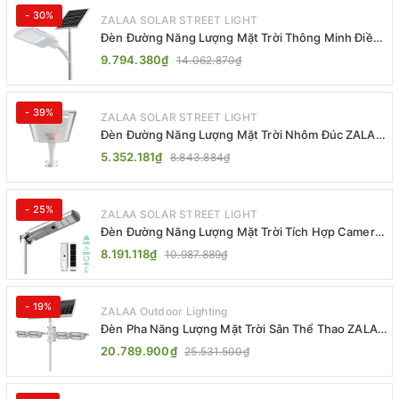
- 30%
ZALAA SOLAR STREET LIGHT
Đèn Đường Năng Lượng Mặt Trời Thông Minh Điều
Khiển MPPT ZL-GMX01 ZALAA
9.794.380₫
14.062.870₫
- 39%
ZALAA SOLAR STREET LIGHT
Đèn Đường Năng Lượng Mặt Trời Nhôm Đúc ZALAA
ZL-BWH Cao Cấp IP65
5.352.181₫
8.843.884₫
- 25%
ZALAA SOLAR STREET LIGHT
Đèn Đường Năng Lượng Mặt Trời Tích Hợp Camera
ZALAA ZL-BJ04-CCTV (80W, IP65)
8.191.118₫
10.987.889₫
- 19%
ZALAA Outdoor Lighting
Đèn Pha Năng Lượng Mặt Trời Sân Thể Thao ZALAA
Jsc Chống Nước IP65 Cao Cấp
20.789.900₫
25.531.500₫