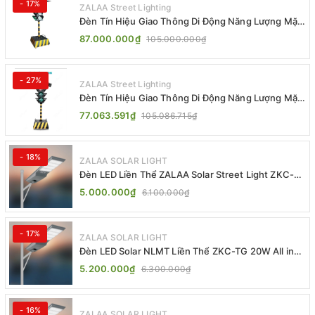
- 17%
ZALAA Street Lighting
Đèn Tín Hiệu Giao Thông Di Động Năng Lượng Mặt
Trời ZALAA ZL-300A-D
87.000.000₫
105.000.000₫
- 27%
ZALAA Street Lighting
Đèn Tín Hiệu Giao Thông Di Động Năng Lượng Mặt
Trời ZALAA ZL-409300C
77.063.591₫
105.086.715₫
- 18%
ZALAA SOLAR LIGHT
Đèn LED Liền Thể ZALAA Solar Street Light ZKC-
TG 20W 25W 30W All In One
5.000.000₫
6.100.000₫
- 17%
ZALAA SOLAR LIGHT
Đèn LED Solar NLMT Liền Thể ZKC-TG 20W All in
One | ZALAA Street Light
5.200.000₫
6.300.000₫
- 16%
ZALAA SOLAR LIGHT