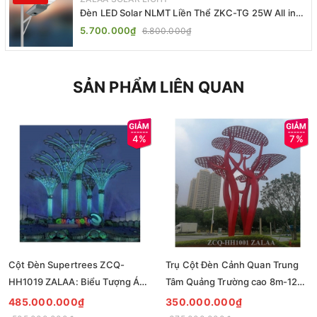
Đèn LED Solar NLMT Liền Thể ZKC-TG 25W All in
One | ZALAA Street Light
5.700.000₫
6.800.000₫
SẢN PHẨM LIÊN QUAN
4%
7%
Cột Đèn Supertrees ZCQ-
Trụ Cột Đèn Cảnh Quan Trung
HH1019 ZALAA: Biểu Tượng Ánh
Tâm Quảng Trường cao 8m-12m
Sáng Cho Đại Đô Thị
ZCQ-HH1001 ZALAA Fortune
485.000.000₫
350.000.000₫
Tree Series