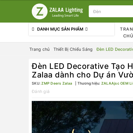
DANH MỤC SẢN PHẨM
TRA
CH
Trang chủ
Thiết Bị Chiếu Sáng
Đèn LED Decorati
Đèn LED Decorative Tạo H
Zalaa dành cho Dự án Vư
SKU:
ZMP Deers Zalaa
Thương hiệu:
ZALAAjsc OEM Li
Đánh giá