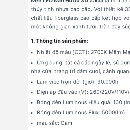
Đèn LED Đàn Hươu 3D Zalaa
là một tá
thủy tinh nhựa cao cấp. Với thiết kế 
chất liệu fiberglass cao cấp kết hợp 
một không gian xanh tươi, tràn đầy sứ
1. Thông tin sản phẩm:
Nhiệt độ màu (CCT): 2700K Mềm Mạ
Ứng dụng: tất cả các ngày lễ, sử dụn
nhà cửa, trang trí đám cưới, cảnh qua
Làm việc trọn đời (giờ): 30.000h
Điện áp đầu vào (V): 260/220V/110V
Bóng đèn Luminous Hiệu quả: 100 (lm
Bóng đèn Luminous Flux: 5000(lm)
màu sắc: Cam