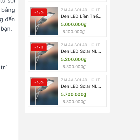
từ sợi
o bằng
ZALAA SOLAR LIGHT
- 18%
Đèn LED Liền Thể
ng đến
ZALAA Solar Street
5.000.000₫
Light ZKC-TG 20W
 bạn.
6.100.000₫
25W 30W All In One
ZALAA SOLAR LIGHT
- 17%
Đèn LED Solar NLMT
Liền Thể ZKC-TG
5.200.000₫
20W All in One |
trí
6.300.000₫
ZALAA Street Light
ZALAA SOLAR LIGHT
- 16%
Đèn LED Solar NLMT
Liền Thể ZKC-TG
5.700.000₫
25W All in One |
6.800.000₫
ZALAA Street Light