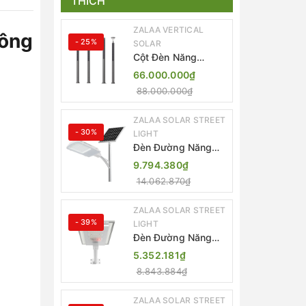
THÍCH
ZALAA VERTICAL
hông
- 25%
SOLAR
Cột Đèn Năng
Lượng Mặt Trời Dọc
66.000.000₫
Thông Minh ZSR-
88.000.000₫
YYDS-360 | ZALAA
Jsc
ZALAA SOLAR STREET
- 30%
LIGHT
Đèn Đường Năng
Lượng Mặt Trời
9.794.380₫
Thông Minh Điều
14.062.870₫
Khiển MPPT ZL-
GMX01 ZALAA
ZALAA SOLAR STREET
- 39%
LIGHT
Đèn Đường Năng
Lượng Mặt Trời
5.352.181₫
Nhôm Đúc ZALAA
8.843.884₫
ZL-BWH Cao Cấp
IP65
ZALAA SOLAR STREET