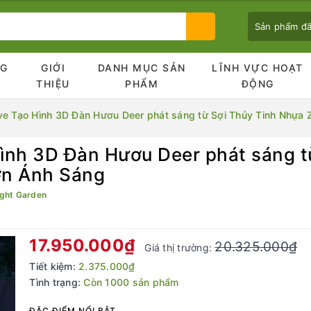
Sản phẩm đ
NG
GIỚI
DANH MỤC SẢN
LĨNH VỰC HOẠT
Ủ
THIỆU
PHẨM
ĐỘNG
ve Tạo Hình 3D Đàn Hươu Deer phát sáng từ Sợi Thủy Tinh Nhựa
ình 3D Đàn Hươu Deer phát sáng t
Bạn chưa xem sản phẩm nào
ờn Ánh Sáng
ght Garden
17.950.000₫
20.325.000₫
Giá thị trường:
Tiết kiệm:
2.375.000₫
Tình trạng:
Còn 1000 sản phẩm
ĐẶC ĐIỂM NỔI BẬT