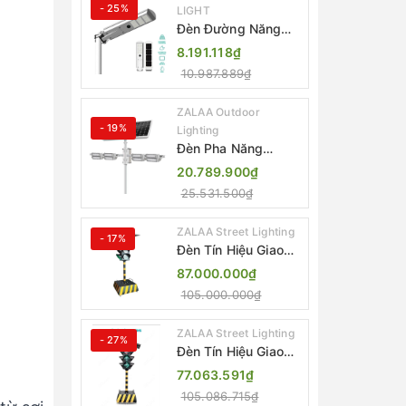
- 25%
LIGHT
Đèn Đường Năng
Lượng Mặt Trời Tích
8.191.118₫
Hợp Camera ZALAA
10.987.889₫
ZL-BJ04-CCTV
(80W, IP65)
ZALAA Outdoor
- 19%
Lighting
Đèn Pha Năng
Lượng Mặt Trời Sân
20.789.900₫
Thể Thao ZALAA
25.531.500₫
Jsc Chống Nước
IP65 Cao Cấp
ZALAA Street Lighting
- 17%
Đèn Tín Hiệu Giao
Thông Di Động Năng
87.000.000₫
Lượng Mặt Trời
105.000.000₫
ZALAA ZL-300A-D
ZALAA Street Lighting
- 27%
Đèn Tín Hiệu Giao
Thông Di Động Năng
77.063.591₫
Lượng Mặt Trời
105.086.715₫
ZALAA ZL-409300C