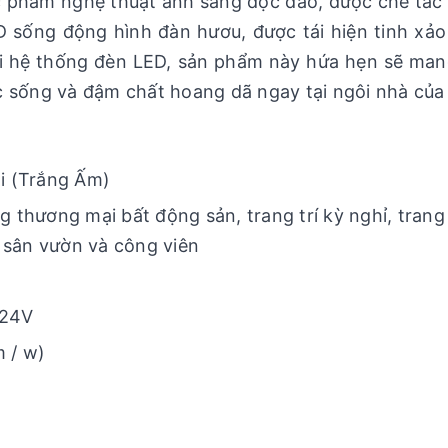
c phẩm nghệ thuật ánh sáng độc đáo, được chế tác 
3D sống động hình đàn hươu, được tái hiện tinh xả
với hệ thống đèn LED, sản phẩm này hứa hẹn sẽ ma
c sống và đậm chất hoang dã ngay tại ngôi nhà của
i (Trắng Ấm)
g thương mại bất động sản, trang trí kỳ nghỉ, trang 
n sân vườn và công viên
/24V
 / w)