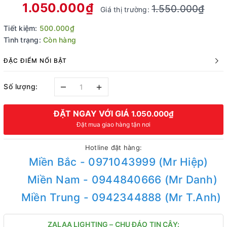
1.050.000₫
1.550.000₫
Giá thị trường:
Tiết kiệm:
500.000₫
Tình trạng:
Còn hàng
ĐẶC ĐIỂM NỔI BẬT
–
+
Số lượng:
ĐẶT NGAY VỚI GIÁ
1.050.000₫
Đặt mua giao hàng tận nơi
Hotline đặt hàng:
Miền Bắc - 0971043999 (Mr Hiệp)
Miền Nam - 0944840666 (Mr Danh)
Miền Trung - 0942344888 (Mr T.Anh)
ZALAA LIGHTING – CHU ĐÁO TIN CẬY: