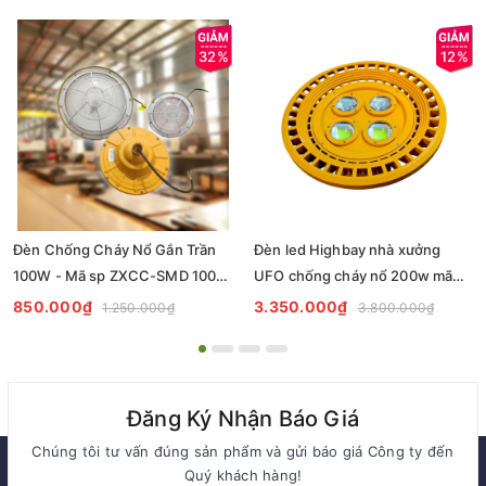
32%
12%
Đèn Chống Cháy Nổ Gắn Trần
Đèn led Highbay nhà xưởng
100W - Mã sp ZXCC-SMD 100W
UFO chống cháy nổ 200w mã
ZALAA
ZHB200COB-CCN ZALAA
850.000₫
3.350.000₫
1.250.000₫
3.800.000₫
Đăng Ký Nhận Báo Giá
Chúng tôi tư vấn đúng sản phẩm và gửi báo giá Công ty đến
Quý khách hàng!