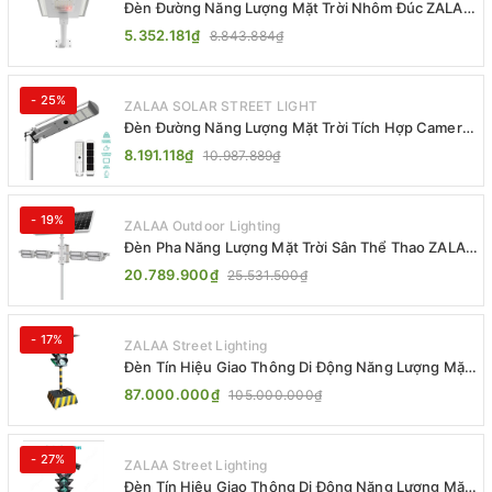
Đèn Đường Năng Lượng Mặt Trời Nhôm Đúc ZALAA
ZL-BWH Cao Cấp IP65
5.352.181₫
8.843.884₫
- 25%
ZALAA SOLAR STREET LIGHT
Đèn Đường Năng Lượng Mặt Trời Tích Hợp Camera
ZALAA ZL-BJ04-CCTV (80W, IP65)
8.191.118₫
10.987.889₫
- 19%
ZALAA Outdoor Lighting
Đèn Pha Năng Lượng Mặt Trời Sân Thể Thao ZALAA
Jsc Chống Nước IP65 Cao Cấp
20.789.900₫
25.531.500₫
- 17%
ZALAA Street Lighting
Đèn Tín Hiệu Giao Thông Di Động Năng Lượng Mặt
Trời ZALAA ZL-300A-D
87.000.000₫
105.000.000₫
- 27%
ZALAA Street Lighting
Đèn Tín Hiệu Giao Thông Di Động Năng Lượng Mặt