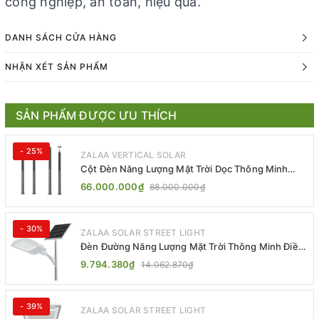
công nghiệp, an toàn, hiệu quả.
DANH SÁCH CỬA HÀNG
NHẬN XÉT SẢN PHẨM
SẢN PHẨM ĐƯỢC ƯU THÍCH
- 25%
ZALAA VERTICAL SOLAR
Cột Đèn Năng Lượng Mặt Trời Dọc Thông Minh
ZSR-YYDS-360 | ZALAA Jsc
66.000.000₫
88.000.000₫
- 30%
ZALAA SOLAR STREET LIGHT
Đèn Đường Năng Lượng Mặt Trời Thông Minh Điều
Khiển MPPT ZL-GMX01 ZALAA
9.794.380₫
14.062.870₫
- 39%
ZALAA SOLAR STREET LIGHT