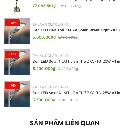
Trời ZALAA ZL-409300C
77.063.591₫
105.086.715₫
- 18%
ZALAA SOLAR LIGHT
Đèn LED Liền Thể ZALAA Solar Street Light ZKC-
TG 20W 25W 30W All In One
5.000.000₫
6.100.000₫
- 17%
ZALAA SOLAR LIGHT
Đèn LED Solar NLMT Liền Thể ZKC-TG 20W All in
One | ZALAA Street Light
5.200.000₫
6.300.000₫
- 16%
ZALAA SOLAR LIGHT
Đèn LED Solar NLMT Liền Thể ZKC-TG 25W All in
One | ZALAA Street Light
5.700.000₫
6.800.000₫
SẢN PHẨM LIÊN QUAN