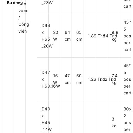
Bướm
_23W
Sân
cart
vườn
/
45*
Công
D64
5
viên
x
20
64
65
9.8
1.89 Tr.đ
1.54 Tr.đ
pcs
H65
W
cm
cm
kg
per
_20W
cart
45*
D47
5
16
47
60
7.4
x
1.26 Tr.đ
1.12 Tr.đ
pcs
W
cm
cm
kg
H60_16W
per
cart
D40
30x
x
2
3
H45
pcs
kg
_14W
per