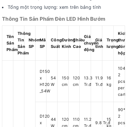
Tổng một trọng lượng: xem trên bảng tính
Thông Tin Sản Phẩm Đèn LED Hình Bướm
Thông
Kích
Tên
Giá
Tin
Nhóm
Mã
Công
Đường
Chiều
Giá
Trọng
thư
Sản
chuyển
Sản
SP
SP
Suất
Kính
Cao
tĩnh
lượng
đón
Phẩm
động
Phẩm
hộp
104
D150
2
x
54
150
120
13.3
11.9
16
pcs
H120
W
cm
cm
Tr.đ
Tr.đ
kg
per
_54W
cart
90*
D120
2
44
120
110
11.2
15
x
9.8 Tr.đ
pcs
W
cm
cm
Tr.đ
kg