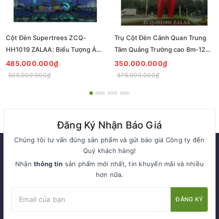
Cột Đèn Supertrees ZCQ-
Trụ Cột Đèn Cảnh Quan Trung
HH1019 ZALAA: Biểu Tượng Ánh
Tâm Quảng Trường cao 8m-12m
Sáng Cho Đại Đô Thị
ZCQ-HH1001 ZALAA Fortune
485.000.000₫
350.000.000₫
Tree Series
505.000.000₫
375.000.000₫
Đăng Ký Nhận Báo Giá
Chúng tôi tư vấn đúng sản phẩm và gửi báo giá Công ty đến
Quý khách hàng!
Nhận
thông tin
sản phẩm mới nhất, tin khuyến mãi và nhiều
hơn nữa.
ĐĂNG KÝ