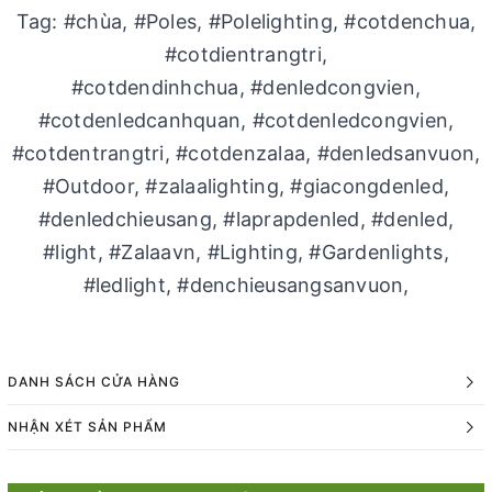
Tag: #chùa, #Poles, #Polelighting, #cotdenchua,
#cotdientrangtri,
#cotdendinhchua, #denledcongvien,
#cotdenledcanhquan, #cotdenledcongvien,
#cotdentrangtri, #cotdenzalaa, #denledsanvuon,
#Outdoor, #zalaalighting, #giacongdenled,
#denledchieusang, #laprapdenled, #denled,
#light, #Zalaavn, #Lighting, #Gardenlights,
#ledlight, #denchieusangsanvuon,
DANH SÁCH CỬA HÀNG
NHẬN XÉT SẢN PHẨM