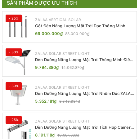
SẢN PHẨM ĐƯỢC ƯU THÍCH
- 25%
ZALAA VERTICAL SOLAR
Cột Đèn Năng Lượng Mặt Trời Dọc Thông Minh
ZSR-YYDS-360 | ZALAA Jsc
66.000.000₫
88.000.000₫
- 30%
ZALAA SOLAR STREET LIGHT
Đèn Đường Năng Lượng Mặt Trời Thông Minh Điều
Khiển MPPT ZL-GMX01 ZALAA
9.794.380₫
14.062.870₫
- 39%
ZALAA SOLAR STREET LIGHT
Đèn Đường Năng Lượng Mặt Trời Nhôm Đúc ZALAA
ZL-BWH Cao Cấp IP65
5.352.181₫
8.843.884₫
- 25%
ZALAA SOLAR STREET LIGHT
Đèn Đường Năng Lượng Mặt Trời Tích Hợp Camera
ZALAA ZL-BJ04-CCTV (80W, IP65)
8.191.118₫
10.987.889₫