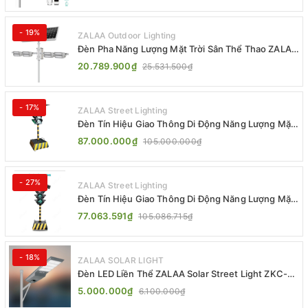
- 19%
ZALAA Outdoor Lighting
Đèn Pha Năng Lượng Mặt Trời Sân Thể Thao ZALAA
Jsc Chống Nước IP65 Cao Cấp
20.789.900₫
25.531.500₫
- 17%
ZALAA Street Lighting
Đèn Tín Hiệu Giao Thông Di Động Năng Lượng Mặt
Trời ZALAA ZL-300A-D
87.000.000₫
105.000.000₫
- 27%
ZALAA Street Lighting
Đèn Tín Hiệu Giao Thông Di Động Năng Lượng Mặt
Trời ZALAA ZL-409300C
77.063.591₫
105.086.715₫
- 18%
ZALAA SOLAR LIGHT
Đèn LED Liền Thể ZALAA Solar Street Light ZKC-
TG 20W 25W 30W All In One
5.000.000₫
6.100.000₫