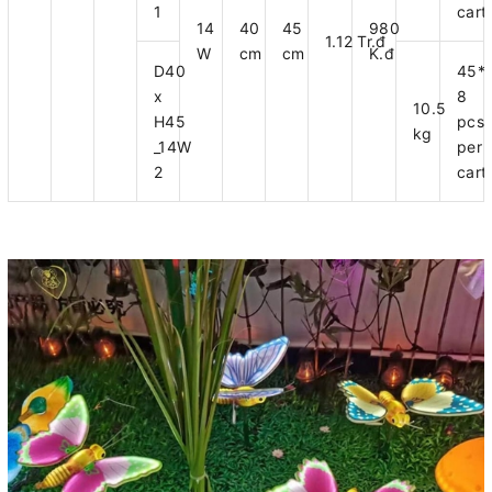
1
cart
14
40
45
980
1.12 Tr.đ
W
cm
cm
K.đ
D40
45*
x
8
10.5
H45
pcs
kg
_14W
per
2
cart