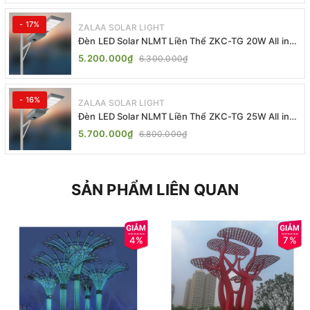
- 17%
ZALAA SOLAR LIGHT
Đèn LED Solar NLMT Liền Thể ZKC-TG 20W All in
One | ZALAA Street Light
5.200.000₫
6.300.000₫
- 16%
ZALAA SOLAR LIGHT
Đèn LED Solar NLMT Liền Thể ZKC-TG 25W All in
One | ZALAA Street Light
5.700.000₫
6.800.000₫
SẢN PHẨM LIÊN QUAN
4%
7%