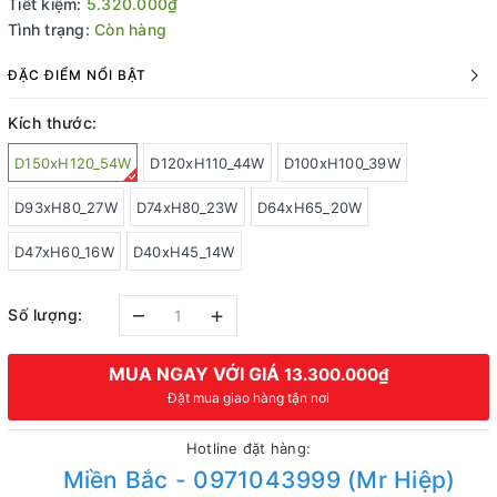
Tiết kiệm:
5.320.000₫
Tình trạng:
Còn hàng
ĐẶC ĐIỂM NỔI BẬT
Kích thước:
D150xH120_54W
D120xH110_44W
D100xH100_39W
D93xH80_27W
D74xH80_23W
D64xH65_20W
D47xH60_16W
D40xH45_14W
–
+
Số lượng:
MUA NGAY VỚI GIÁ
13.300.000₫
Đặt mua giao hàng tận nơi
Hotline đặt hàng:
Miền Bắc - 0971043999 (Mr Hiệp)