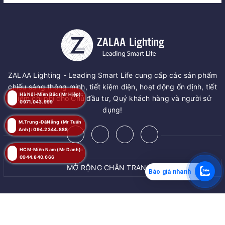
ZALAA Lighting - Leading Smart Life cung cấp các sản phẩm
chiếu sáng thông minh, tiết kiệm điện, hoạt động ổn định, tiết
Hà Nội-Miền Bắc (Mr Hiệp):
kiệm chi phí cho Chủ đầu tư, Quý khách hàng và người sử
0971.043.999
dụng!
M.Trung-ĐàNẵng (Mr Tuấn
Anh): 094.2344.888
HCM-Miền Nam (Mr Danh):
0944.840.666
MỞ RỘNG CHÂN TRANG
Báo giá nhanh
MUA NGAY
© Bản quyền thuộc về
ZALAA JSC
Giao hàng tận nơi
Cung cấp bởi
ZALAA