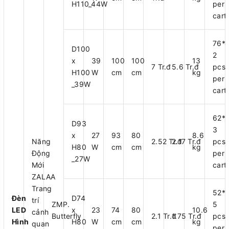
H110_44W
per
cart
76*
D100
2
x
39
100
100
13
7 Tr.đ
5.6 Tr.đ
pcs
H100
W
cm
cm
kg
per
_39W
cart
62*
D93
3
x
27
93
80
8.6
Năng
2.52 Tr.đ
2.17 Tr.đ
pcs
H80
W
cm
cm
kg
Động
per
_27W
Mới
cart
ZALAA
Trang
52*
Đèn
D74
trí
ZMP.
5
LED
x
23
74
80
10.6
cảnh
Butterfly
2.1 Tr.đ
1.75 Tr.đ
pcs
Hình
H80
W
cm
cm
kg
quan
per