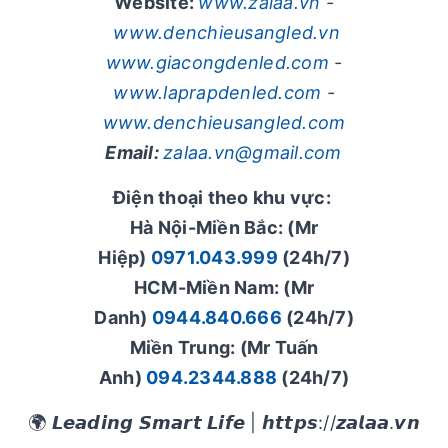
Website:
www.zalaa.vn
-
www.denchieusangled.vn
www.giacongdenled.com
-
www.laprapdenled.com
-
www.denchieusangled.com
Email:
zalaa.vn@gmail.com
Điện thoại theo khu vực:
Hà Nội-Miền Bắc: (Mr
Hiệp)
0971.043.999
(24h/7)
HCM-Miền Nam: (Mr
Danh)
0944.840.666
(24h/7)
Miền Trung: (Mr Tuấn
Anh)
094.2344.888
(24h/7)
🌍 𝙇𝙚𝙖𝙙𝙞𝙣𝙜 𝙎𝙢𝙖𝙧𝙩 𝙇𝙞𝙛𝙚 | 𝙝𝙩𝙩𝙥𝙨://𝙯𝙖𝙡𝙖𝙖.𝙫𝙣