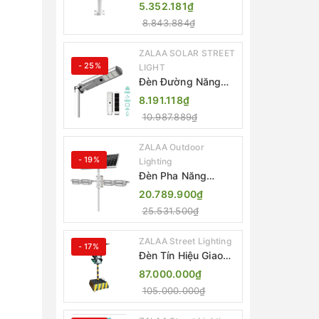
Lượng Mặt Trời
5.352.181₫
Nhôm Đúc ZALAA
8.843.884₫
ZL-BWH Cao Cấp
IP65
ZALAA SOLAR STREET
- 25%
LIGHT
Đèn Đường Năng
Lượng Mặt Trời Tích
8.191.118₫
Hợp Camera ZALAA
10.987.889₫
ZL-BJ04-CCTV
(80W, IP65)
ZALAA Outdoor
- 19%
Lighting
Đèn Pha Năng
Lượng Mặt Trời Sân
20.789.900₫
Thể Thao ZALAA
25.531.500₫
Jsc Chống Nước
IP65 Cao Cấp
ZALAA Street Lighting
- 17%
Đèn Tín Hiệu Giao
Thông Di Động Năng
87.000.000₫
Lượng Mặt Trời
105.000.000₫
ZALAA ZL-300A-D