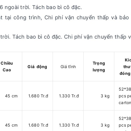
ngoài trời. Tách bao bì cô đặc.
tại công trình, Chi phí vận chuyển thấp và bảo 
rời. Tách bao bì cô đặc. Chi phí vận chuyển thấp 
Kí
Chiều
Trọng
Giá động
Giá tĩnh
thư
Cao
lượng
đóng
52*3
45 cm
1.680 Tr.đ
1.330 Tr.đ
3 kg
pcs p
carto
52*3
45 cm
1.680 Tr.đ
1.330 Tr.đ
3 kg
pcs p