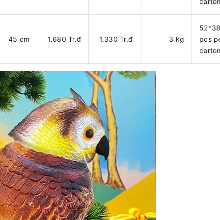
carto
52*3
45 cm
1.680 Tr.đ
1.330 Tr.đ
3 kg
pcs p
carto