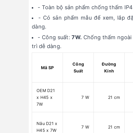
- Toàn bộ sản phẩm chống thấm IP46 
- Có sản phẩm mẫu để xem, lắp đặt 
dàng.
- Công suất:
7W.
Chống thấm ngoài t
trì dễ dàng.
Công
Đường
Mã SP
Suất
Kính
OEM D21
x H45 x
7 W
21 cm
7W
Nâu D21 x
7 W
21 cm
H45 x 7W