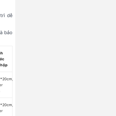
trì dễ
và bảo
ch
ớc
 hộp
8*20cm,2
er
n
8*20cm,2
er