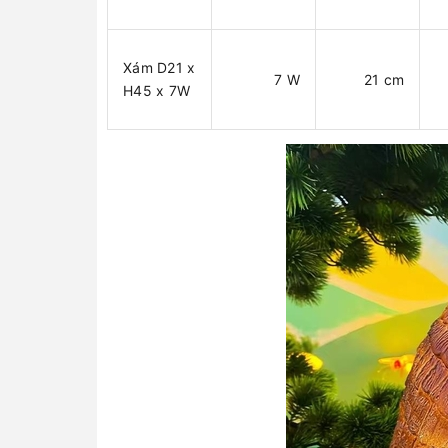
Xám D21 x
7 W
21 cm
H45 x 7W