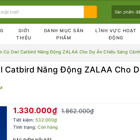
Sản phẩm đ
NG
GIỚI
DANH MỤC SẢN
LĨNH VỰC HOẠT
Ủ
THIỆU
PHẨM
ĐỘNG
im Cú Owl Catbird Năng Động ZALAA Cho Dự Án Chiếu Sáng Cản
l Catbird Năng Động ZALAA Cho D
Bạn chưa xem sản phẩm nào
EM
1.330.000₫
1.862.000₫
Tiết kiệm:
532.000₫
Tình trạng:
Còn hàng
ĐẶC ĐIỂM NỔI BẬT