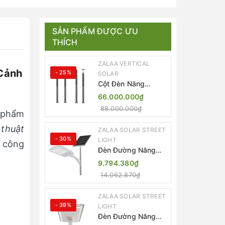
SẢN PHẨM ĐƯỢC ƯU
THÍCH
ZALAA VERTICAL
Cảnh
- 25%
SOLAR
Cột Đèn Năng
Lượng Mặt Trời Dọc
66.000.000₫
Thông Minh ZSR-
88.000.000₫
YYDS-360 | ZALAA
 phẩm
Jsc
 thuật
ZALAA SOLAR STREET
- 30%
LIGHT
m công
Đèn Đường Năng
Lượng Mặt Trời
9.794.380₫
Thông Minh Điều
14.062.870₫
Khiển MPPT ZL-
GMX01 ZALAA
ZALAA SOLAR STREET
- 39%
LIGHT
Đèn Đường Năng