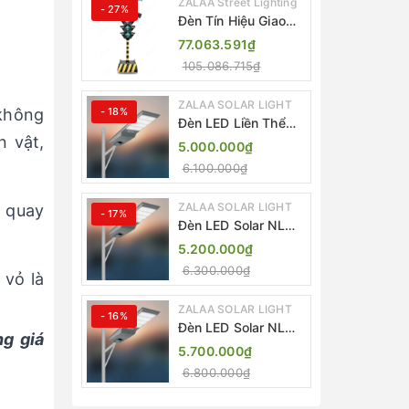
ZALAA Street Lighting
- 27%
Đèn Tín Hiệu Giao
Thông Di Động Năng
77.063.591₫
Lượng Mặt Trời
105.086.715₫
ZALAA ZL-409300C
ZALAA SOLAR LIGHT
 không
- 18%
Đèn LED Liền Thể
n vật,
ZALAA Solar Street
5.000.000₫
Light ZKC-TG 20W
6.100.000₫
25W 30W All In One
ZALAA SOLAR LIGHT
/ quay
- 17%
Đèn LED Solar NLMT
Liền Thể ZKC-TG
5.200.000₫
20W All in One |
6.300.000₫
 vỏ là
ZALAA Street Light
ZALAA SOLAR LIGHT
- 16%
Đèn LED Solar NLMT
g giá
Liền Thể ZKC-TG
5.700.000₫
25W All in One |
6.800.000₫
ZALAA Street Light