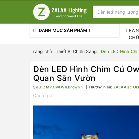
DANH MỤC SẢN PHẨM
TRA
CH
Trang chủ
Thiết Bị Chiếu Sáng
Đèn LED Hình Ch
Đèn LED Hình Chim Cú Ow
Quan Sân Vườn
SKU:
ZMP.Owl Wh.Brown 1
Thương hiệu:
ZALAAjsc O
Đánh giá