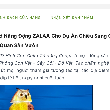
NH SÁCH CỬA HÀNG
NHẬN XÉT SẢN PHẨM
rd Năng Động ZALAA Cho Dự Án Chiếu Sáng 
Quan Sân Vườn
ED Hình Con Chim Cú năng động)
là một dòng sản
hỏng Con Vật - Cây Cối - Đồ Vật, Tác phẩm nghệ
hút mọi người tham gia tương tác tại các địa điể
p lễ hội, ngày nghỉ cuối tuần...