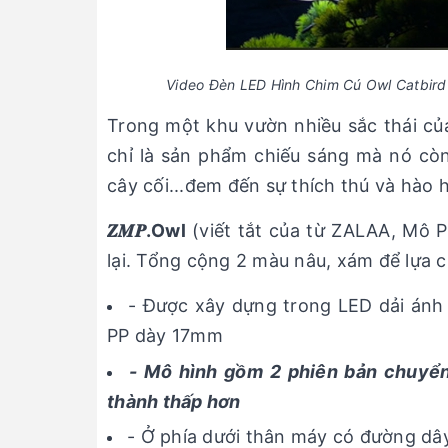
Video Đèn LED Hình Chim Cú Owl Catbi
Trong một khu vườn nhiều sắc thái của
chỉ là sản phẩm chiếu sáng mà nó cò
cây cối...đem đến sự thích thú và hào 
𝒁𝑴𝑷.Owl
(viết tắt của từ ZALAA, Mô 
lại. Tổng cộng 2 màu nâu, xám để lựa 
- Được xây dựng trong LED dải ánh 
PP dày 17mm
- Mô hình gồm 2 phiên bản chuyể
thành thấp hơn
- Ở phía dưới thân máy có đường dây