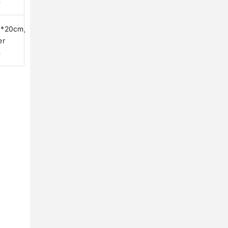
n
8*20cm,2
er
n