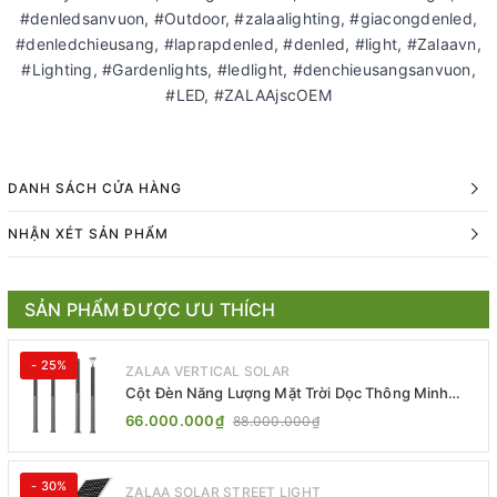
#denledsanvuon, #Outdoor, #zalaalighting, #giacongdenled,
#denledchieusang, #laprapdenled, #denled, #light, #Zalaavn,
#Lighting, #Gardenlights, #ledlight, #denchieusangsanvuon,
#LED, #ZALAAjscOEM
DANH SÁCH CỬA HÀNG
NHẬN XÉT SẢN PHẨM
SẢN PHẨM ĐƯỢC ƯU THÍCH
- 25%
ZALAA VERTICAL SOLAR
Cột Đèn Năng Lượng Mặt Trời Dọc Thông Minh
ZSR-YYDS-360 | ZALAA Jsc
66.000.000₫
88.000.000₫
- 30%
ZALAA SOLAR STREET LIGHT