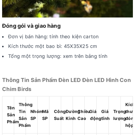
Đóng gói và giao hàng
Đơn vị bán hàng: tính theo kiện carton
Kích thước một bao bì: 45X35X25 cm
Tổng một trọng lượng: xem trên bảng tính
Thông Tin Sản Phẩm Đèn LED Đèn LED Hình Con
Chim Birds
Thông
Kích
Tên
Tin
Nhóm
Mã
Công
Đường
Chiều
Giá
Giá
Trọng
thư
Sản
Sản
SP
SP
Suất
Kính
Cao
động
tĩnh
lượng
đón
Phẩm
Phẩm
hộp