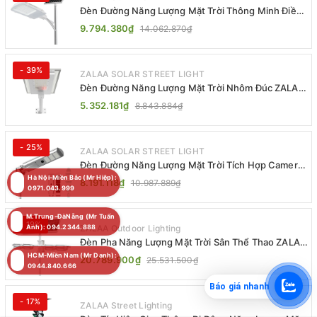
Đèn Đường Năng Lượng Mặt Trời Thông Minh Điều
Khiển MPPT ZL-GMX01 ZALAA
9.794.380₫
14.062.870₫
- 39%
ZALAA SOLAR STREET LIGHT
Đèn Đường Năng Lượng Mặt Trời Nhôm Đúc ZALAA
ZL-BWH Cao Cấp IP65
5.352.181₫
8.843.884₫
- 25%
ZALAA SOLAR STREET LIGHT
Đèn Đường Năng Lượng Mặt Trời Tích Hợp Camera
ZALAA ZL-BJ04-CCTV (80W, IP65)
Hà Nội-Miền Bắc (Mr Hiệp):
8.191.118₫
10.987.889₫
0971.043.999
M.Trung-ĐàNẵng (Mr Tuấn
- 19%
ZALAA Outdoor Lighting
Anh): 094.2344.888
Đèn Pha Năng Lượng Mặt Trời Sân Thể Thao ZALAA
Jsc Chống Nước IP65 Cao Cấp
HCM-Miền Nam (Mr Danh):
20.789.900₫
25.531.500₫
0944.840.666
Báo giá nhanh
- 17%
ZALAA Street Lighting