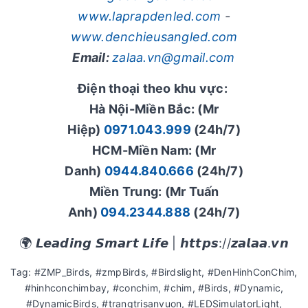
www.laprapdenled.com
-
www.denchieusangled.com
Email:
zalaa.vn@gmail.com
Điện thoại theo khu vực:
Hà Nội-Miền Bắc: (Mr
Hiệp)
0971.043.999
(24h/7)
HCM-Miền Nam: (Mr
Danh)
0944.840.666
(24h/7)
Miền Trung: (Mr Tuấn
Anh)
094.2344.888
(24h/7)
🌍 𝙇𝙚𝙖𝙙𝙞𝙣𝙜 𝙎𝙢𝙖𝙧𝙩 𝙇𝙞𝙛𝙚 | 𝙝𝙩𝙩𝙥𝙨://𝙯𝙖𝙡𝙖𝙖.𝙫𝙣
Tag: #ZMP_Birds, #zmpBirds, #Birdslight, #DenHinhConChim,
#hinhconchimbay, #conchim, #chim, #Birds, #Dynamic,
#DynamicBirds, #trangtrisanvuon, #LEDSimulatorLight,