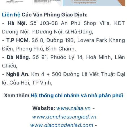
Liên hệ
Các Văn Phòng Giao Dịch:
-
Hà Nội.
Số J03-08 An Phú Shop Villa, KĐT
Dương Nội, P.Dương Nội, Q.Hà Đông,
-
T.P HCM.
Số 8, Đường 19B, Lovera Park Khang
Điền, Phong Phú, Bình Chánh,
-
Đà Nẵng.
Số 91, Phước Lý 14, Hoà Minh, Liên
Chiểu,
-
Nghệ An.
Km 4 + 500 Đường Lê Viết Thuật Đại
lộ, Cửa Hội, TP Vinh
,
Xem thêm
Hệ thống chi nhánh và nhà phân phối
Website:
www.zalaa.vn
-
www.denchieusangled.vn
www.giacongdenled.com
-