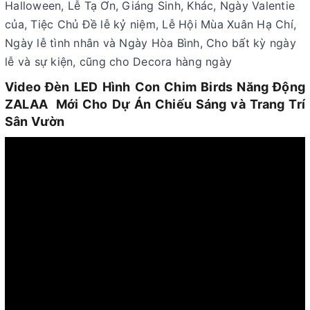
Halloween, Lễ Tạ Ơn, Giáng Sinh, Khác, Ngày Valentie
của, Tiệc Chủ Đề lễ kỷ niệm, Lễ Hội Mùa Xuân Hạ Chí,
Ngày lễ tình nhân và Ngày Hòa Bình, Cho bất kỳ ngày
lễ và sự kiện, cũng cho Decora hàng ngày
Video Đèn LED Hình Con Chim Birds Năng Động
ZALAA Mới Cho Dự Án Chiếu Sáng và Trang Trí
Sân Vườn