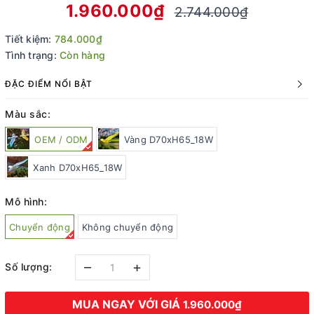
1.960.000₫
2.744.000₫
Tiết kiệm:
784.000₫
Tình trạng:
Còn hàng
ĐẶC ĐIỂM NỔI BẬT
Màu sắc:
OEM / ODM
Vàng D70xH65_18W
Xanh D70xH65_18W
Mô hình:
Chuyển động
Không chuyển động
–
+
Số lượng:
MUA NGAY VỚI GIÁ
1.960.000₫