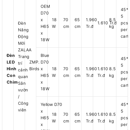
OEM
45*
D70
5
x
18
70
65
1.960
8.5
1.610 Tr.đ
pcs
Đèn
H65
W
cm
cm
Tr.đ
kg
per
Năng
x
cart
Động
18W
Mới
ZALAA
Đèn
Blue
Trang
45*
LED
ZMP.
D70
trí
5
Hình
Birds
x
18
70
65
1.960
1.610
8.5
cảnh
pcs
Con
H65
W
cm
cm
Tr.đ
Tr.đ
kg
quan
per
Chim
x
Sân
cart
18W
vườn
/
Công
Yellow D70
45*
viên
x
5
18
70
65
1.960
1.610
8.5
H65
pcs
W
cm
cm
Tr.đ
Tr.đ
kg
x
per