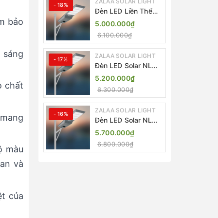
ZALAA SOLAR LIGHT
- 18%
Đèn LED Liền Thể
ZALAA Solar Street
ảm bảo
5.000.000₫
Light ZKC-TG 20W
6.100.000₫
25W 30W All In One
 sáng
ZALAA SOLAR LIGHT
- 17%
Đèn LED Solar NLMT
Liền Thể ZKC-TG
5.200.000₫
20W All in One |
o chất
6.300.000₫
ZALAA Street Light
ZALAA SOLAR LIGHT
- 16%
, mang
Đèn LED Solar NLMT
Liền Thể ZKC-TG
5.700.000₫
25W All in One |
6.800.000₫
ZALAA Street Light
độ màu
ian và
ệt của