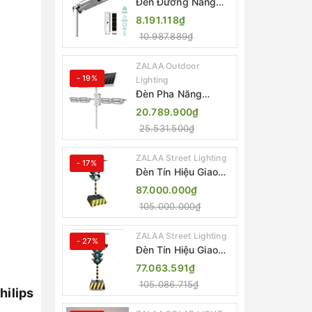
Đèn Đường Năng
Lượng Mặt Trời Tích
8.191.118₫
Hợp Camera ZALAA
10.987.889₫
ZL-BJ04-CCTV
(80W, IP65)
ZALAA Outdoor
- 19%
Lighting
Đèn Pha Năng
Lượng Mặt Trời Sân
20.789.900₫
Thể Thao ZALAA
25.531.500₫
Jsc Chống Nước
IP65 Cao Cấp
ZALAA Street Lighting
- 17%
Đèn Tín Hiệu Giao
Thông Di Động Năng
87.000.000₫
Lượng Mặt Trời
105.000.000₫
ZALAA ZL-300A-D
ZALAA Street Lighting
- 27%
Đèn Tín Hiệu Giao
Thông Di Động Năng
77.063.591₫
Lượng Mặt Trời
105.086.715₫
ZALAA ZL-409300C
ilips