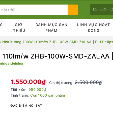
Sản phẩm đ
NG
GIỚI
DANH MỤC SẢN
LĨNH VỰC HOẠT
Ủ
THIỆU
PHẨM
ĐỘNG
D Nhà Xưởng 100W 110lm/w ZHB-100W-SMD-ZALAA | Full Philip
110lm/w ZHB-100W-SMD-ZALAA | Fu
Bạn chưa xem sản phẩm nào
ghbay Lighting
1.550.000₫
2.500.000₫
Giá thị trường:
Tiết kiệm:
950.000₫
Tình trạng:
Còn 1000 sản phẩm
ĐẶC ĐIỂM NỔI BẬT