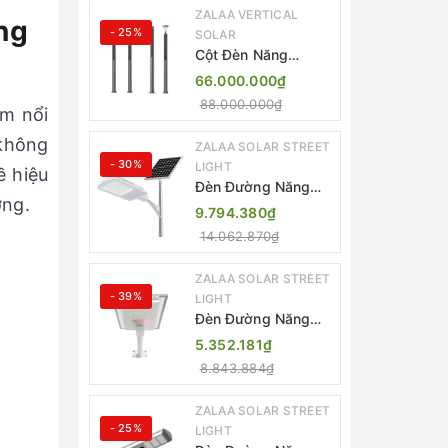
ZALAA VERTICAL
ng
- 25%
SOLAR
Cột Đèn Năng
Lượng Mặt Trời Dọc
66.000.000₫
Thông Minh ZSR-
88.000.000₫
YYDS-360 | ZALAA
m nổi
Jsc
 không
ZALAA SOLAR STREET
- 30%
LIGHT
ề hiệu
Đèn Đường Năng
ờng.
Lượng Mặt Trời
9.794.380₫
Thông Minh Điều
14.062.870₫
Khiển MPPT ZL-
GMX01 ZALAA
ZALAA SOLAR STREET
- 39%
LIGHT
Đèn Đường Năng
Lượng Mặt Trời
5.352.181₫
Nhôm Đúc ZALAA
8.843.884₫
ZL-BWH Cao Cấp
IP65
ZALAA SOLAR STREET
- 25%
LIGHT