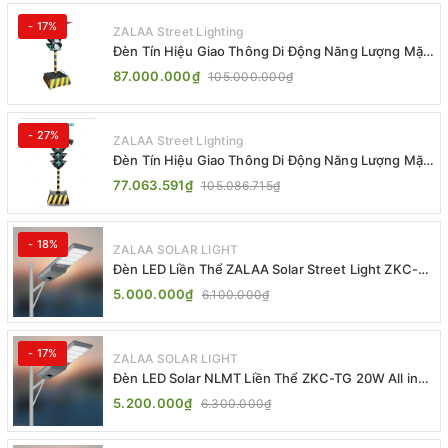
- 17%
ZALAA Street Lighting
Đèn Tín Hiệu Giao Thông Di Động Năng Lượng Mặt
Trời ZALAA ZL-300A-D
87.000.000₫
105.000.000₫
- 27%
ZALAA Street Lighting
Đèn Tín Hiệu Giao Thông Di Động Năng Lượng Mặt
Trời ZALAA ZL-409300C
77.063.591₫
105.086.715₫
- 18%
ZALAA SOLAR LIGHT
Đèn LED Liền Thể ZALAA Solar Street Light ZKC-
TG 20W 25W 30W All In One
5.000.000₫
6.100.000₫
- 17%
ZALAA SOLAR LIGHT
Đèn LED Solar NLMT Liền Thể ZKC-TG 20W All in
One | ZALAA Street Light
5.200.000₫
6.300.000₫