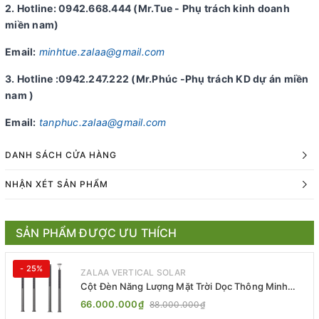
2. Hotline: 0942.668.444 (Mr.Tue - Phụ trách kinh doanh
miền nam)
Email:
minhtue.zalaa@gmail.com
3. Hotline :0942.247.222 (Mr.Phúc -Phụ trách KD dự án miền
nam )
Email:
tanphuc.zalaa@gmail.com
DANH SÁCH CỬA HÀNG
NHẬN XÉT SẢN PHẨM
SẢN PHẨM ĐƯỢC ƯU THÍCH
- 25%
ZALAA VERTICAL SOLAR
Cột Đèn Năng Lượng Mặt Trời Dọc Thông Minh
ZSR-YYDS-360 | ZALAA Jsc
66.000.000₫
88.000.000₫