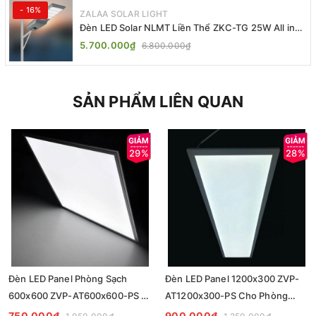
- 16%
ZALAA SOLAR LIGHT
Đèn LED Solar NLMT Liền Thể ZKC-TG 25W All in
One | ZALAA Street Light
5.700.000₫
6.800.000₫
SẢN PHẨM LIÊN QUAN
29%
28%
Đèn LED Panel Phòng Sạch
Đèn LED Panel 1200x300 ZVP-
600x600 ZVP-AT600x600-PS -
AT1200x300-PS Cho Phòng
Tiêu Chuẩn Chiếu Sáng
Sạch - Giải Pháp Chiếu Sáng
750.000₫
900.000₫