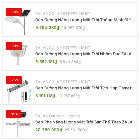
- 30%
ZALAA SOLAR STREET LIGHT
Đèn Đường Năng Lượng Mặt Trời Thông Minh Điều
Khiển MPPT ZL-GMX01 ZALAA
9.794.380₫
14.062.870₫
- 39%
ZALAA SOLAR STREET LIGHT
Đèn Đường Năng Lượng Mặt Trời Nhôm Đúc ZALAA
ZL-BWH Cao Cấp IP65
5.352.181₫
8.843.884₫
- 25%
ZALAA SOLAR STREET LIGHT
Đèn Đường Năng Lượng Mặt Trời Tích Hợp Camera
ZALAA ZL-BJ04-CCTV (80W, IP65)
8.191.118₫
10.987.889₫
- 19%
ZALAA Outdoor Lighting
Đèn Pha Năng Lượng Mặt Trời Sân Thể Thao ZALAA
Jsc Chống Nước IP65 Cao Cấp
20.789.900₫
25.531.500₫