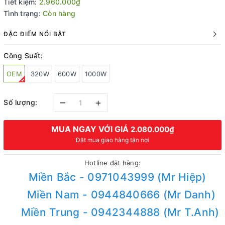
Tiết kiệm:
2.960.000₫
Tình trạng:
Còn hàng
ĐẶC ĐIỂM NỔI BẬT
Công Suất:
OEM
320W
600W
1000W
–
+
Số lượng:
MUA NGAY VỚI GIÁ
2.080.000₫
Đặt mua giao hàng tận nơi
Hotline đặt hàng:
Miền Bắc - 0971043999 (Mr Hiệp)
Miền Nam - 0944840666 (Mr Danh)
Miền Trung - 0942344888 (Mr T.Anh)