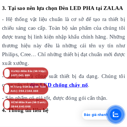
3. Tại sao nên lựa chọn Đèn LED PHA tại
ZALAA
- Hệ thống vật liệu chuẩn là cơ sở để tạo ra thiết bị
chiếu sáng cao cấp. Toàn bộ sản phẩm của chúng tôi
được trang bị linh kiện nhập khẩu chính hãng. Những
thương hiệu này đều là những cái tên uy tín như
Philips, Cree… Chỉ những thiết bị đạt chuẩn mới được
xuất xưởng.
Hà Nội-Miền Bắc (Mr Hiệp):
- Mẫu mã và công suất thiết bị đa dạng. Chúng tôi
0971.043.999
cung cấp cả
đèn LED chống cháy nổ
.
M.Trung-ĐàNẵng (Mr Tuấn
Anh): 094.2344.888
- Sản phẩm có giá tốt, được đóng gói cẩn thận.
HCM-Miền Nam (Mr Danh):
0944.840.666
4. Thông tin liên hệ
Báo giá nhanh