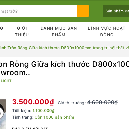
Sản phẩm đ
NG
GIỚI
DANH MỤC SẢN
LĨNH VỰC HOẠT
Ủ
THIỆU
PHẨM
ĐỘNG
ình Tròn Rỗng Giữa kích thước D800x1000mm trang trí nội thất v
òn Rỗng Giữa kích thước D800x1000
Bạn chưa xem sản phẩm nào
owroom..
 LIGHT
3.500.000₫
4.600.000₫
Giá thị trường:
Tiết kiệm:
1.100.000₫
Tình trạng:
Còn 1000 sản phẩm
ĐẶC ĐIỂM NỔI BẬT