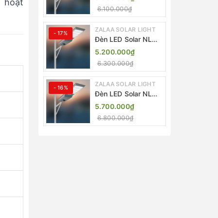
h hoạt
Light ZKC-TG 20W
6.100.000₫
25W 30W All In One
ZALAA SOLAR LIGHT
- 17%
Đèn LED Solar NLMT
Liền Thể ZKC-TG
5.200.000₫
20W All in One |
6.300.000₫
ZALAA Street Light
ZALAA SOLAR LIGHT
- 16%
Đèn LED Solar NLMT
Liền Thể ZKC-TG
5.700.000₫
25W All in One |
6.800.000₫
ZALAA Street Light