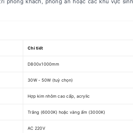
trí phòng khách, phòng ăn hoặc các khu vực sin
Chi tiết
D800x1000mm
30W - 50W (tuỳ chọn)
Hợp kim nhôm cao cấp, acrylic
Trắng (6000K) hoặc vàng ấm (3000K)
AC 220V