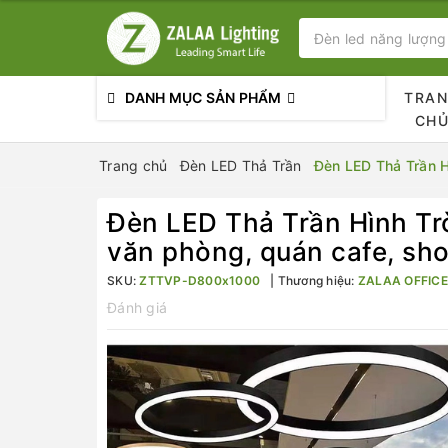
DANH MỤC SẢN PHẨM
TRA
CH
Trang chủ
Đèn LED Thả Trần
Đèn LED Thả Trần H
Đèn LED Thả Trần Hình Tr
văn phòng, quán cafe, sh
SKU:
ZTTVP-D800x1000
Thương hiệu:
ZALAA OFFICE
Đánh giá