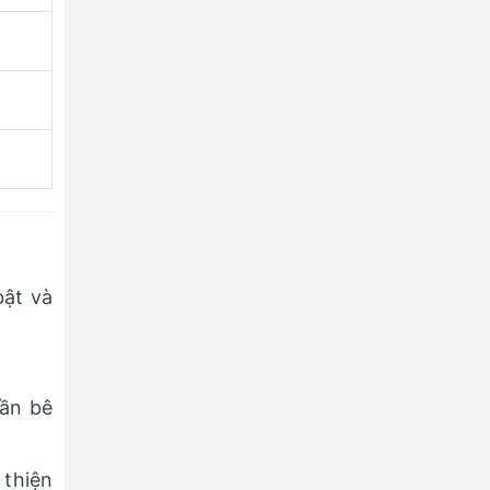
bật và
rần bê
 thiện