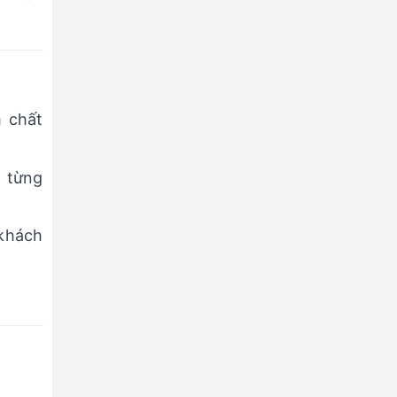
 chất
 từng
 khách