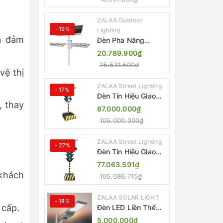
ZL-BJ04-CCTV
(80W, IP65)
ZALAA Outdoor
- 19%
Lighting
ẫn đảm
Đèn Pha Năng
Lượng Mặt Trời Sân
20.789.900₫
Thể Thao ZALAA
25.531.500₫
Jsc Chống Nước
vệ thị
IP65 Cao Cấp
ZALAA Street Lighting
- 17%
Đèn Tín Hiệu Giao
, thay
Thông Di Động Năng
87.000.000₫
Lượng Mặt Trời
105.000.000₫
ZALAA ZL-300A-D
ZALAA Street Lighting
- 27%
Đèn Tín Hiệu Giao
Thông Di Động Năng
77.063.591₫
Lượng Mặt Trời
 khách
105.086.715₫
ZALAA ZL-409300C
ZALAA SOLAR LIGHT
- 18%
 cấp.
Đèn LED Liền Thể
ZALAA Solar Street
5.000.000₫