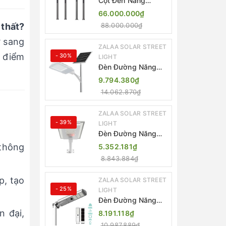
Cột Đèn Năng
Lượng Mặt Trời Dọc
66.000.000₫
Thông Minh ZSR-
 thất?
88.000.000₫
YYDS-360 | ZALAA
Jsc
ự sang
ZALAA SOLAR STREET
 điểm
- 30%
LIGHT
Đèn Đường Năng
Lượng Mặt Trời
9.794.380₫
Thông Minh Điều
14.062.870₫
Khiển MPPT ZL-
GMX01 ZALAA
ZALAA SOLAR STREET
- 39%
LIGHT
Đèn Đường Năng
Lượng Mặt Trời
 thông
5.352.181₫
Nhôm Đúc ZALAA
8.843.884₫
ZL-BWH Cao Cấp
IP65
p, tạo
ZALAA SOLAR STREET
- 25%
LIGHT
Đèn Đường Năng
Lượng Mặt Trời Tích
n đại,
8.191.118₫
Hợp Camera ZALAA
10.987.889₫