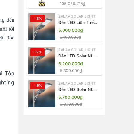
Lượng Mặt Trời
105.086.715₫
ZALAA ZL-409300C
ZALAA SOLAR LIGHT
- 18%
ng đèn
Đèn LED Liền Thể
ZALAA Solar Street
uổi tối
5.000.000₫
Light ZKC-TG 20W
rất độc
6.100.000₫
25W 30W All In One
ZALAA SOLAR LIGHT
- 17%
Đèn LED Solar NLMT
Liền Thể ZKC-TG
5.200.000₫
20W All in One |
6.300.000₫
i Tòa
ZALAA Street Light
ghting
ZALAA SOLAR LIGHT
- 16%
Đèn LED Solar NLMT
Liền Thể ZKC-TG
5.700.000₫
25W All in One |
6.800.000₫
ZALAA Street Light