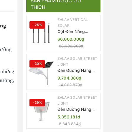
SẢN PHẨM ĐƯỢC ƯU
THÍCH
ZALAA VERTICAL
ing
- 25%
SOLAR
Cột Đèn Năng
Lượng Mặt Trời Dọc
66.000.000₫
Thông Minh ZSR-
88.000.000₫
YYDS-360 | ZALAA
 đường
Jsc
ZALAA SOLAR STREET
- 30%
LIGHT
Đèn Đường Năng
c những
Lượng Mặt Trời
9.794.380₫
hướng,
Thông Minh Điều
14.062.870₫
Khiển MPPT ZL-
GMX01 ZALAA
ZALAA SOLAR STREET
- 39%
LIGHT
Đèn Đường Năng
Lượng Mặt Trời
5.352.181₫
Nhôm Đúc ZALAA
8.843.884₫
ZL-BWH Cao Cấp
IP65