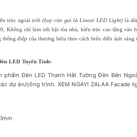
iến trúc ngoài trời
(hay còn gọi là Linear LED Light)
là dò
.0, Không chỉ làm nổi bật tòa nhà, kiến trúc cao tầng vào b
 thông điệp của thương hiệu theo cách biểu diễn ánh sáng 
Đèn LED Tuyến Tính:
sản phẩm Đèn LED Thanh Hắt Tường Đèn Bên Ngoà
các dự án/công trình. XEM NGAY! ZALAA Facade li
00mm