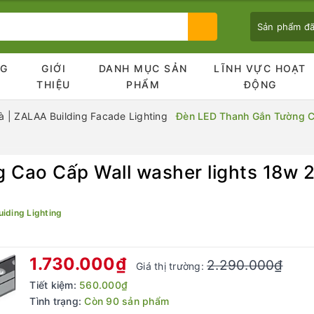
Sản phẩm đ
NG
GIỚI
DANH MỤC SẢN
LĨNH VỰC HOẠT
Ủ
THIỆU
PHẨM
ĐỘNG
 | ZALAA Building Facade Lighting
Đèn LED Thanh Gắn Tường C
Bạn chưa xem sản phẩm nào
 Cao Cấp Wall washer lights 18w
iding Lighting
1.730.000₫
2.290.000₫
Giá thị trường:
Tiết kiệm:
560.000₫
Tình trạng:
Còn 90 sản phẩm