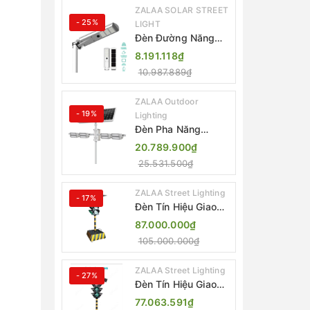
ZALAA SOLAR STREET
- 25%
LIGHT
Đèn Đường Năng
Lượng Mặt Trời Tích
8.191.118₫
Hợp Camera ZALAA
10.987.889₫
ZL-BJ04-CCTV
(80W, IP65)
ZALAA Outdoor
- 19%
Lighting
Đèn Pha Năng
Lượng Mặt Trời Sân
20.789.900₫
Thể Thao ZALAA
25.531.500₫
Jsc Chống Nước
IP65 Cao Cấp
ZALAA Street Lighting
- 17%
Đèn Tín Hiệu Giao
Thông Di Động Năng
87.000.000₫
Lượng Mặt Trời
105.000.000₫
ZALAA ZL-300A-D
ZALAA Street Lighting
- 27%
Đèn Tín Hiệu Giao
Thông Di Động Năng
77.063.591₫