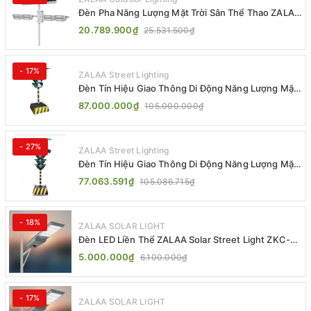
Đèn Pha Năng Lượng Mặt Trời Sân Thể Thao ZALAA
Jsc Chống Nước IP65 Cao Cấp
20.789.900₫
25.531.500₫
- 17%
ZALAA Street Lighting
Đèn Tín Hiệu Giao Thông Di Động Năng Lượng Mặt
Trời ZALAA ZL-300A-D
87.000.000₫
105.000.000₫
- 27%
ZALAA Street Lighting
Đèn Tín Hiệu Giao Thông Di Động Năng Lượng Mặt
Trời ZALAA ZL-409300C
77.063.591₫
105.086.715₫
- 18%
ZALAA SOLAR LIGHT
Đèn LED Liền Thể ZALAA Solar Street Light ZKC-
TG 20W 25W 30W All In One
5.000.000₫
6.100.000₫
- 17%
ZALAA SOLAR LIGHT