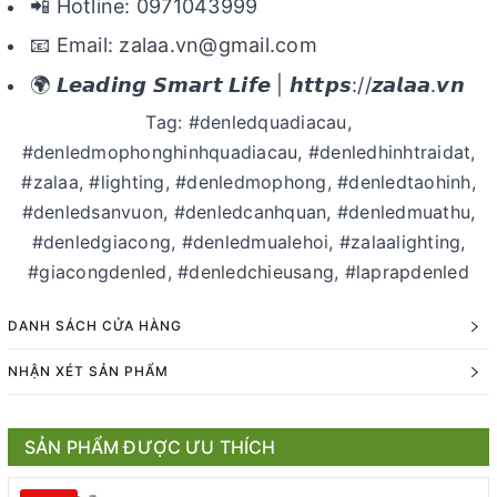
📲 Hotline: 0971043999
📧 Email: zalaa.vn@gmail.com
🌍 𝙇𝙚𝙖𝙙𝙞𝙣𝙜 𝙎𝙢𝙖𝙧𝙩 𝙇𝙞𝙛𝙚 | 𝙝𝙩𝙩𝙥𝙨://𝙯𝙖𝙡𝙖𝙖.𝙫𝙣
Tag: #denledquadiacau,
#denledmophonghinhquadiacau, #denledhinhtraidat,
#zalaa, #lighting, #denledmophong, #denledtaohinh,
#denledsanvuon, #denledcanhquan, #denledmuathu,
#denledgiacong, #denledmualehoi, #zalaalighting,
#giacongdenled, #denledchieusang, #laprapdenled
DANH SÁCH CỬA HÀNG
NHẬN XÉT SẢN PHẨM
SẢN PHẨM ĐƯỢC ƯU THÍCH