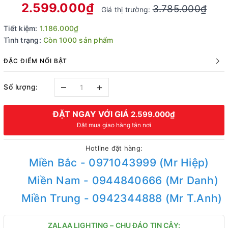
2.599.000₫
3.785.000₫
Giá thị trường:
Tiết kiệm:
1.186.000₫
Tình trạng:
Còn 1000 sản phẩm
ĐẶC ĐIỂM NỔI BẬT
–
+
Số lượng:
ĐẶT NGAY VỚI GIÁ
2.599.000₫
Đặt mua giao hàng tận nơi
Hotline đặt hàng:
Miền Bắc - 0971043999 (Mr Hiệp)
Miền Nam - 0944840666 (Mr Danh)
Miền Trung - 0942344888 (Mr T.Anh)
ZALAA LIGHTING – CHU ĐÁO TIN CẬY: