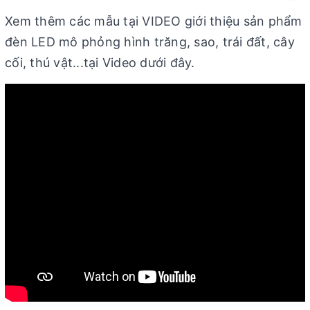
Xem thêm các mẫu tại VIDEO giới thiệu sản phẩm
đèn LED mô phỏng hình trăng, sao, trái đất, cây
cối, thú vật...tại Video dưới đây.