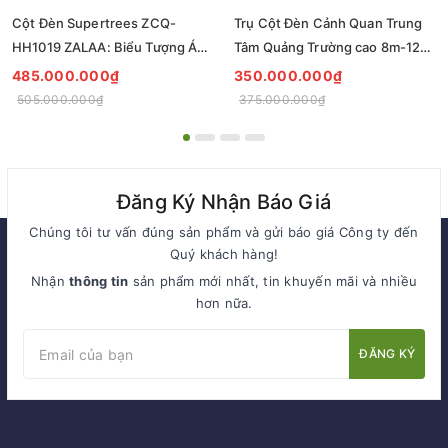
Cột Đèn Supertrees ZCQ-
Trụ Cột Đèn Cảnh Quan Trung
HH1019 ZALAA: Biểu Tượng Ánh
Tâm Quảng Trường cao 8m-12m
Sáng Cho Đại Đô Thị
ZCQ-HH1001 ZALAA Fortune
485.000.000₫
350.000.000₫
Tree Series
505.000.000₫
375.000.000₫
Đăng Ký Nhận Báo Giá
Chúng tôi tư vấn đúng sản phẩm và gửi báo giá Công ty đến
Quý khách hàng!
Nhận
thông tin
sản phẩm mới nhất, tin khuyến mãi và nhiều
hơn nữa.
ĐĂNG KÝ