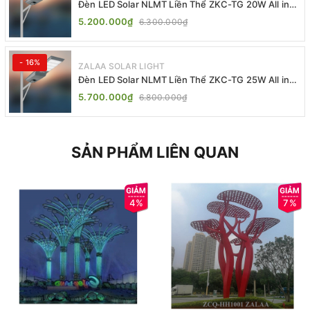
Đèn LED Solar NLMT Liền Thể ZKC-TG 20W All in
One | ZALAA Street Light
5.200.000₫
6.300.000₫
- 16%
ZALAA SOLAR LIGHT
Đèn LED Solar NLMT Liền Thể ZKC-TG 25W All in
One | ZALAA Street Light
5.700.000₫
6.800.000₫
SẢN PHẨM LIÊN QUAN
4%
7%