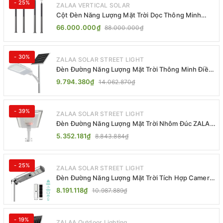
- 25%
ZALAA VERTICAL SOLAR
Cột Đèn Năng Lượng Mặt Trời Dọc Thông Minh
ZSR-YYDS-360 | ZALAA Jsc
66.000.000₫
88.000.000₫
- 30%
ZALAA SOLAR STREET LIGHT
Đèn Đường Năng Lượng Mặt Trời Thông Minh Điều
Khiển MPPT ZL-GMX01 ZALAA
9.794.380₫
14.062.870₫
- 39%
ZALAA SOLAR STREET LIGHT
Đèn Đường Năng Lượng Mặt Trời Nhôm Đúc ZALAA
ZL-BWH Cao Cấp IP65
5.352.181₫
8.843.884₫
- 25%
ZALAA SOLAR STREET LIGHT
Đèn Đường Năng Lượng Mặt Trời Tích Hợp Camera
ZALAA ZL-BJ04-CCTV (80W, IP65)
8.191.118₫
10.987.889₫
- 19%
ZALAA Outdoor Lighting