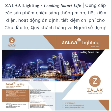
𝐙𝐀𝐋𝐀𝐀 𝐋𝐢𝐠𝐡𝐭𝐢𝐧𝐠 - 𝑳𝒆𝒂𝒅𝒊𝒏𝒈 𝑺𝒎𝒂𝒓𝒕 𝑳𝒊𝒇𝒆 | Cung cấp
các sản phẩm chiếu sáng thông minh, tiết kiệm
điện, hoạt động ổn định, tiết kiệm chi phí cho
Chủ đầu tư, Quý khách hàng và Người sử dụng!