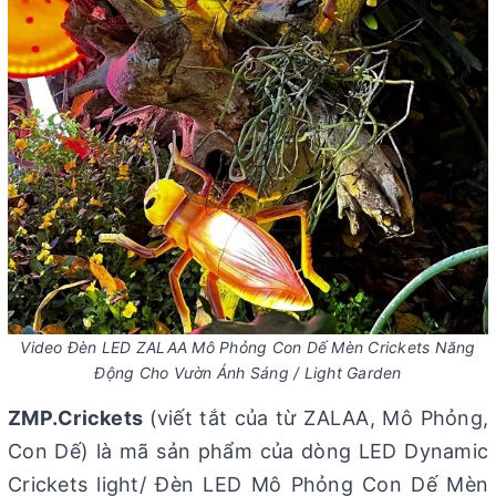
Video Đèn LED ZALAA Mô Phỏng Con Dế Mèn Crickets Năng
Động Cho Vườn Ánh Sáng / Light Garden
ZMP.Crickets
(viết tắt của từ ZALAA, Mô Phỏng,
Con Dế) là mã sản phẩm của dòng LED Dynamic
Crickets light/ Đèn LED Mô Phỏng Con Dế Mèn