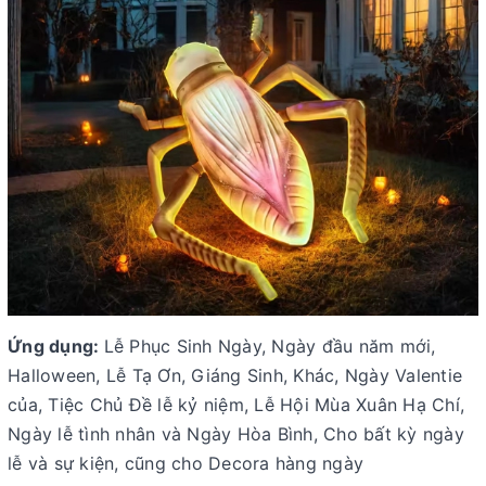
Ứng dụng:
Lễ Phục Sinh Ngày, Ngày đầu năm mới,
Halloween, Lễ Tạ Ơn, Giáng Sinh, Khác, Ngày Valentie
của, Tiệc Chủ Đề lễ kỷ niệm, Lễ Hội Mùa Xuân Hạ Chí,
Ngày lễ tình nhân và Ngày Hòa Bình, Cho bất kỳ ngày
lễ và sự kiện, cũng cho Decora hàng ngày