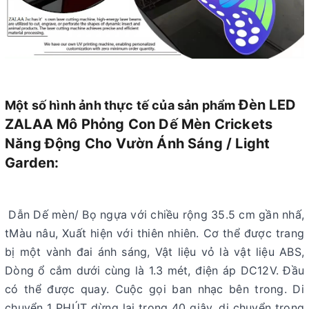
Đèn LED
Một số hình ảnh thực tế của sản phẩm
ZALAA Mô Phỏng Con Dế Mèn Crickets
Năng Động Cho Vườn Ánh Sáng / Light
Garden:
Dẫn Dế mèn/ Bọ ngựa với chiều rộng 35.5 cm gần nhấ,
tMàu nâu, Xuất hiện với thiên nhiên. Cơ thể được trang
bị một vành đai ánh sáng, Vật liệu vỏ là vật liệu ABS,
Dòng ổ cắm dưới cùng là 1.3 mét, điện áp DC12V. Đầu
có thể được quay. Cuộc gọi ban nhạc bên trong. Di
chuyển 1 PHÚT dừng lại trong 40 giây, di chuyển trong