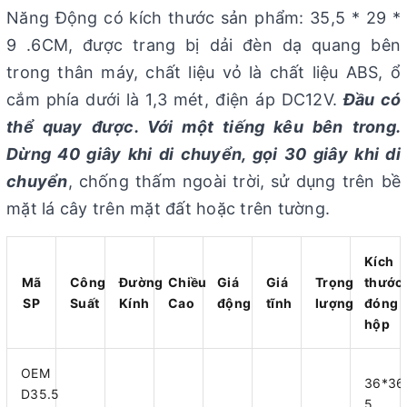
Năng Động có kích thước sản phẩm: 35,5 * 29 *
9 .6CM, được trang bị dải đèn dạ quang bên
trong thân máy, chất liệu vỏ là chất liệu ABS, ổ
cắm phía dưới là 1,3 mét, điện áp DC12V.
Đầu có
thể quay được. Với một tiếng kêu bên trong.
Dừng 40 giây khi di chuyển, gọi 30 giây khi di
chuyển
, chống thấm ngoài trời, sử dụng trên bề
mặt lá cây trên mặt đất hoặc trên tường.
Kích
Mã
Công
Đường
Chiều
Giá
Giá
Trọng
thước
SP
Suất
Kính
Cao
động
tĩnh
lượng
đóng
hộp
OEM
36*3
D35.5
5