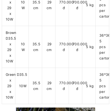
x
10
35.5
29
770.000
700.000
5 kg
pcs
29
W
cm
cm
đ
đ
per
x
carton
10W
Brown
36*3
D35.5
5
x
10
35.5
29
770.000
700.000
5 kg
pcs
29
W
cm
cm
đ
đ
per
x
carton
10W
Green D35.5
36*3
x
5
35.5
29
770.000
700.000
29
10W
5 kg
pcs
cm
cm
đ
đ
x
per
10W
carton