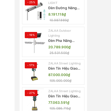
- 25%
LIGHT
Đèn Đường Năng
Lượng Mặt Trời Tích
8.191.118₫
Hợp Camera ZALAA
10.987.889₫
ZL-BJ04-CCTV
(80W, IP65)
ZALAA Outdoor
- 19%
Lighting
Đèn Pha Năng
Lượng Mặt Trời Sân
20.789.900₫
Thể Thao ZALAA
25.531.500₫
Jsc Chống Nước
IP65 Cao Cấp
ZALAA Street Lighting
- 17%
Đèn Tín Hiệu Giao
Thông Di Động Năng
87.000.000₫
Lượng Mặt Trời
105.000.000₫
ZALAA ZL-300A-D
ZALAA Street Lighting
- 27%
Đèn Tín Hiệu Giao
Thông Di Động Năng
77.063.591₫
Lượng Mặt Trời
105.086.715₫
ZALAA ZL-409300C