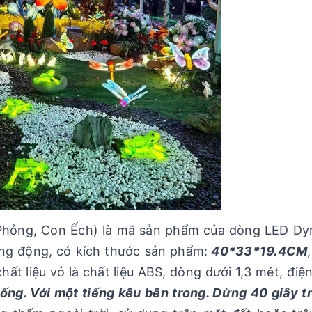
 Phỏng, Con Ếch) là mã sản phẩm của dòng LED D
g động, có kích thước sản phẩm:
40*33*19.4CM
hất liệu vỏ là chất liệu ABS, dòng dưới 1,3 mét, điện
ống. Với một tiếng kêu bên trong. Dừng 40 giây t