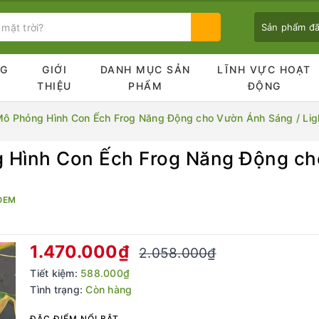
Sản phẩm đ
NG
GIỚI
DANH MỤC SẢN
LĨNH VỰC HOẠT
Ủ
THIỆU
PHẨM
ĐỘNG
 Phỏng Hình Con Ếch Frog Năng Động cho Vườn Ánh Sáng / Lig
Hình Con Ếch Frog Năng Động cho
Bạn chưa xem sản phẩm nào
OEM
1.470.000₫
2.058.000₫
Tiết kiệm:
588.000₫
Tình trạng:
Còn hàng
ĐẶC ĐIỂM NỔI BẬT