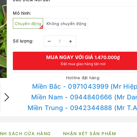
Mô hình:
Chuyển động
Không chuyển động
–
+
Số lượng:
MUA NGAY VỚI GIÁ
1.470.000₫
Đặt mua giao hàng tận nơi
Hotline đặt hàng:
Miền Bắc - 0971043999 (Mr Hiệp
Miền Nam - 0944840666 (Mr Da
Miền Trung - 0942344888 (Mr T.
NH SÁCH CỬA HÀNG
NHẬN XÉT SẢN PHẨM