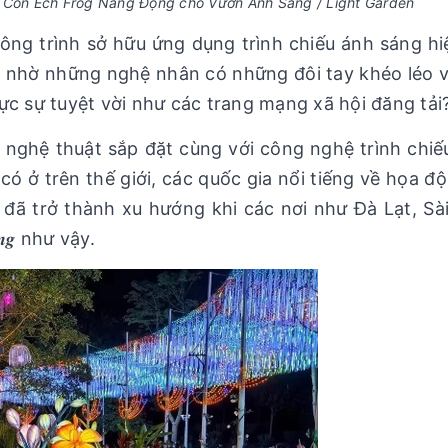
Con Ếch Frog Năng Động cho Vườn Ánh Sáng / Light Garden
à một công trình sở hữu ứng dụng trình chiếu ánh sáng hi
u nhờ những nghệ nhân có những đôi tay khéo léo 
ực sự tuyệt vời như các trang mạng xã hội đăng tải?
 nghệ thuật sắp đặt cùng với công nghệ trình chiế
 có ở trên thế giới, các quốc gia nổi tiếng về họa đ
 đã trở thành xu hướng khi các nơi như Đà Lạt, Sà
́𝒏𝒈 như vậy.