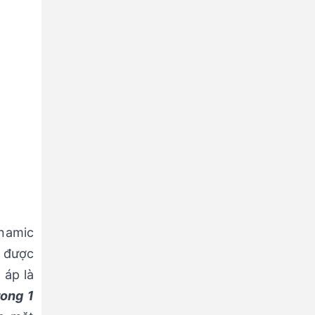
ynamic
, được
 áp là
rong 1