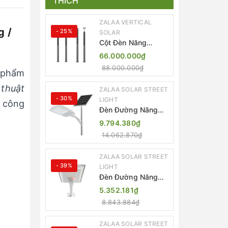
THÍCH
ZALAA VERTICAL
g /
- 25%
SOLAR
Cột Đèn Năng
Lượng Mặt Trời Dọc
66.000.000₫
Thông Minh ZSR-
88.000.000₫
YYDS-360 | ZALAA
 phẩm
Jsc
 thuật
ZALAA SOLAR STREET
- 30%
LIGHT
m công
Đèn Đường Năng
Lượng Mặt Trời
9.794.380₫
Thông Minh Điều
14.062.870₫
Khiển MPPT ZL-
GMX01 ZALAA
ZALAA SOLAR STREET
- 39%
LIGHT
Đèn Đường Năng
Lượng Mặt Trời
5.352.181₫
Nhôm Đúc ZALAA
8.843.884₫
ZL-BWH Cao Cấp
IP65
ZALAA SOLAR STREET