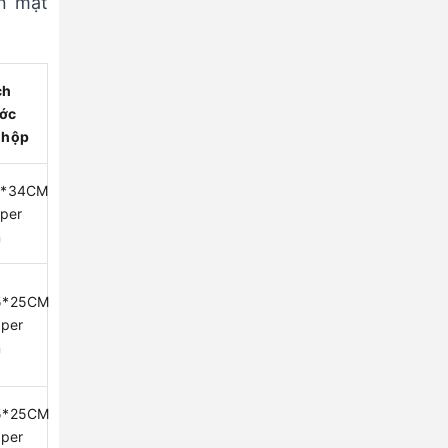
ên mặt
ch
ớc
 hộp
6*34CM，
 per
n
5*25CM，
 per
n
5*25CM，
 per