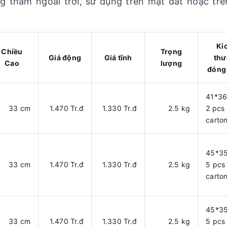
g thấm ngoài trời, sử dụng trên mặt đất hoặc tr
Kí
Chiều
Trọng
Giá động
Giá tĩnh
thư
Cao
lượng
đóng
41*3
33 cm
1.470 Tr.đ
1.330 Tr.đ
2.5 kg
2 pcs
carto
45*3
33 cm
1.470 Tr.đ
1.330 Tr.đ
2.5 kg
5 pcs
carto
45*3
33 cm
1.470 Tr.đ
1.330 Tr.đ
2.5 kg
5 pcs