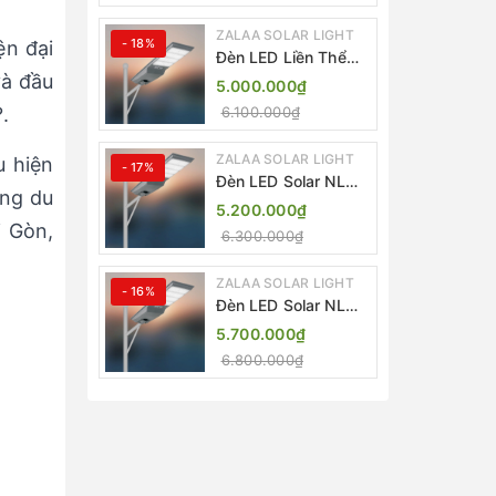
ZALAA SOLAR LIGHT
- 18%
ện đại
Đèn LED Liền Thể
ZALAA Solar Street
và đầu
5.000.000₫
Light ZKC-TG 20W
.
6.100.000₫
25W 30W All In One
ZALAA SOLAR LIGHT
u hiện
- 17%
Đèn LED Solar NLMT
ộng du
Liền Thể ZKC-TG
5.200.000₫
20W All in One |
i Gòn,
6.300.000₫
ZALAA Street Light
ZALAA SOLAR LIGHT
- 16%
Đèn LED Solar NLMT
Liền Thể ZKC-TG
5.700.000₫
25W All in One |
6.800.000₫
ZALAA Street Light