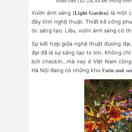
Video Đèn LED ZALAA Mô Phỏng Hình 
Vườn ánh sáng (𝐋𝐢𝐠𝐡𝐭 𝐆𝐚𝐫𝐝𝐞𝐧) l
đầy tính nghệ thuật. Thiết kế công ph
óc sáng tạo. Liệu, vườn ánh sáng có th
Sự kết hợp giữa nghệ thuật đương đại,
đại đã là sự sáng tạo to lơn. Không chỉ
lịch checkin...mà nay ở Việt Nam cũng
Hà Nội đang có những khu 𝑽𝒖̛𝒐̛̀𝒏 𝒂́𝒏𝒉 𝒔𝒂