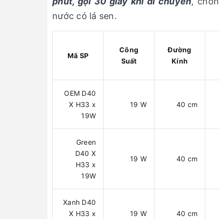
phút, gọi 30 giây khi di chuyển
, chốn
nước có lá sen.
Công
Đường
Mã SP
Suất
Kính
OEM D40
X H33 x
19 W
40 cm
19W
Green
D40 X
19 W
40 cm
H33 x
19W
Xanh D40
X H33 x
19 W
40 cm