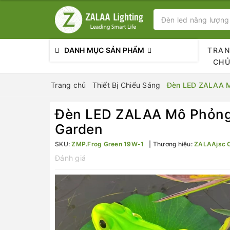
DANH MỤC SẢN PHẨM
TRA
CH
Trang chủ
Thiết Bị Chiếu Sáng
Đèn LED ZALAA Mô
Đèn LED ZALAA Mô Phỏng 
Garden
SKU:
ZMP.Frog Green 19W-1
Thương hiệu:
ZALAAjsc 
Đánh giá