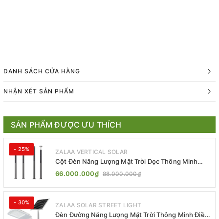
DANH SÁCH CỬA HÀNG
NHẬN XÉT SẢN PHẨM
SẢN PHẨM ĐƯỢC ƯU THÍCH
- 25%
ZALAA VERTICAL SOLAR
Cột Đèn Năng Lượng Mặt Trời Dọc Thông Minh
ZSR-YYDS-360 | ZALAA Jsc
66.000.000₫
88.000.000₫
- 30%
ZALAA SOLAR STREET LIGHT
Đèn Đường Năng Lượng Mặt Trời Thông Minh Điều