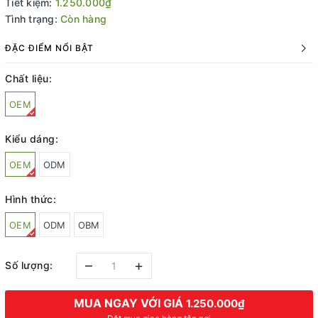
Tiết kiệm:
1.250.000₫
Tình trạng:
Còn hàng
ĐẶC ĐIỂM NỔI BẬT
Chất liệu:
OEM
Kiểu dáng:
OEM
ODM
Hình thức:
OEM
ODM
OBM
–
+
Số lượng:
MUA NGAY VỚI GIÁ
1.250.000₫