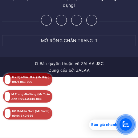
dụng!
MỞ RỘNG CHÂN TRANG
© Bản quyền thuộc về
ZALAA JSC
Cung cấp bởi
ZALAA
Hà Nội-Miền Bắc (Mr Hiệp):
0971.043.999
M.Trung-ĐàNẵng (Mr Tuấn
Anh): 094.2344.888
HCM-Miền Nam (Mr Danh):
0944.840.666
Báo giá nhanh