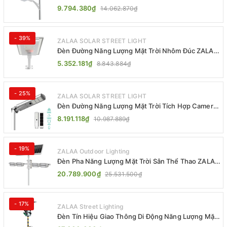
Khiển MPPT ZL-GMX01 ZALAA
9.794.380₫
14.062.870₫
- 39%
ZALAA SOLAR STREET LIGHT
Đèn Đường Năng Lượng Mặt Trời Nhôm Đúc ZALAA
ZL-BWH Cao Cấp IP65
5.352.181₫
8.843.884₫
- 25%
ZALAA SOLAR STREET LIGHT
Đèn Đường Năng Lượng Mặt Trời Tích Hợp Camera
ZALAA ZL-BJ04-CCTV (80W, IP65)
8.191.118₫
10.987.889₫
- 19%
ZALAA Outdoor Lighting
Đèn Pha Năng Lượng Mặt Trời Sân Thể Thao ZALAA
Jsc Chống Nước IP65 Cao Cấp
20.789.900₫
25.531.500₫
- 17%
ZALAA Street Lighting
Đèn Tín Hiệu Giao Thông Di Động Năng Lượng Mặt
Trời ZALAA ZL-300A-D