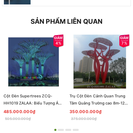
SẢN PHẨM LIÊN QUAN
4%
7%
Cột Đèn Supertrees ZCQ-
Trụ Cột Đèn Cảnh Quan Trung
HH1019 ZALAA: Biểu Tượng Ánh
Tâm Quảng Trường cao 8m-12m
Sáng Cho Đại Đô Thị
ZCQ-HH1001 ZALAA Fortune
485.000.000₫
350.000.000₫
Tree Series
505.000.000₫
375.000.000₫