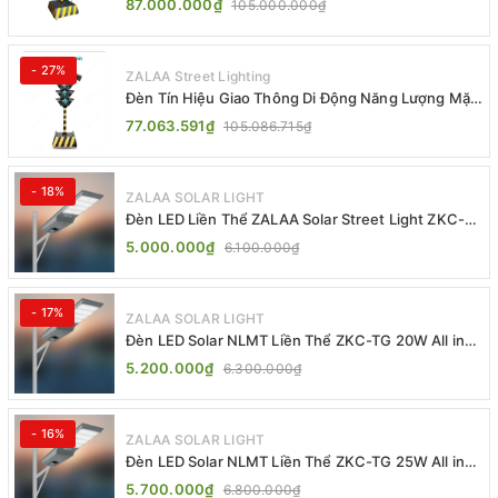
87.000.000₫
105.000.000₫
- 27%
ZALAA Street Lighting
Đèn Tín Hiệu Giao Thông Di Động Năng Lượng Mặt
Trời ZALAA ZL-409300C
77.063.591₫
105.086.715₫
- 18%
ZALAA SOLAR LIGHT
Đèn LED Liền Thể ZALAA Solar Street Light ZKC-
TG 20W 25W 30W All In One
5.000.000₫
6.100.000₫
- 17%
ZALAA SOLAR LIGHT
Đèn LED Solar NLMT Liền Thể ZKC-TG 20W All in
One | ZALAA Street Light
5.200.000₫
6.300.000₫
- 16%
ZALAA SOLAR LIGHT
Đèn LED Solar NLMT Liền Thể ZKC-TG 25W All in
One | ZALAA Street Light
5.700.000₫
6.800.000₫