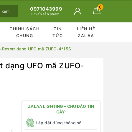
0
0971043999
ã xem
Tư vấn sản phẩm
CHÍNH SÁCH
TIN
LIÊN HỆ
CHUNG
TỨC
ZALAA
viên Resort dạng UFO mã ZUFO-4*15S
ort dạng UFO mã ZUFO-
ZALAA LIGHTING – CHU ĐÁO TIN
CẬY:
Lắp đặt
đúng thông số