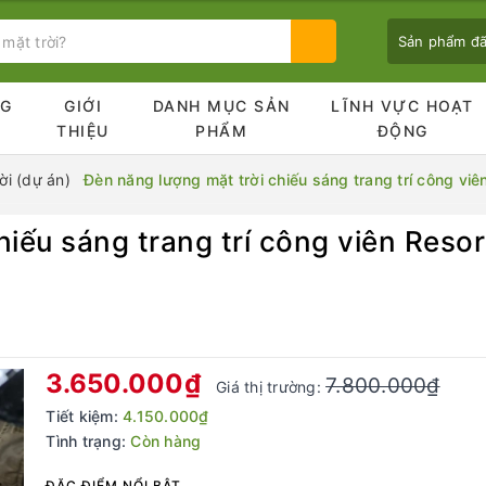
Sản phẩm đ
NG
GIỚI
DANH MỤC SẢN
LĨNH VỰC HOẠT
Ủ
THIỆU
PHẨM
ĐỘNG
i (dự án)
Đèn năng lượng mặt trời chiếu sáng trang trí công 
hiếu sáng trang trí công viên Res
Bạn chưa xem sản phẩm nào
3.650.000₫
7.800.000₫
Giá thị trường:
Tiết kiệm:
4.150.000₫
Tình trạng:
Còn hàng
ĐẶC ĐIỂM NỔI BẬT