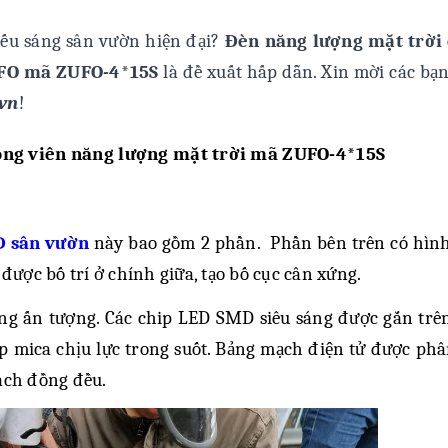
iếu sáng sân vườn hiện đại?
Đèn năng lượng mặt trời
 UFO mã ZUFO-4*15S
là đề xuất hấp dẫn. Xin mời các bạ
vn
!
ông viên năng lượng mặt trời mã ZUFO-4*15S
D sân vườn
này bao gồm 2 phần. Phần bên trên có hìn
được bố trí ở chính giữa, tạo bố cục cân xứng.
ng ấn tượng. Các chip LED SMD siêu sáng được gắn trê
p mica chịu lực trong suốt. Bảng mạch điện tử được phâ
 cách đồng đều.