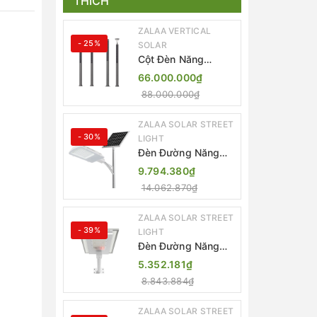
THÍCH
ZALAA VERTICAL
- 25%
SOLAR
Cột Đèn Năng
Lượng Mặt Trời Dọc
66.000.000₫
Thông Minh ZSR-
88.000.000₫
YYDS-360 | ZALAA
Jsc
ZALAA SOLAR STREET
- 30%
LIGHT
Đèn Đường Năng
Lượng Mặt Trời
9.794.380₫
Thông Minh Điều
14.062.870₫
Khiển MPPT ZL-
GMX01 ZALAA
ZALAA SOLAR STREET
- 39%
LIGHT
Đèn Đường Năng
Lượng Mặt Trời
5.352.181₫
Nhôm Đúc ZALAA
8.843.884₫
ZL-BWH Cao Cấp
IP65
ZALAA SOLAR STREET