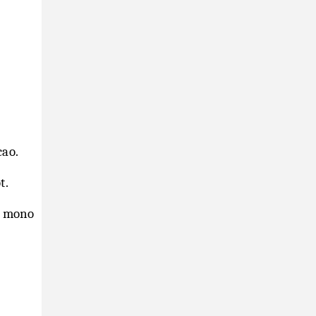
cao.
tốt.
n mono