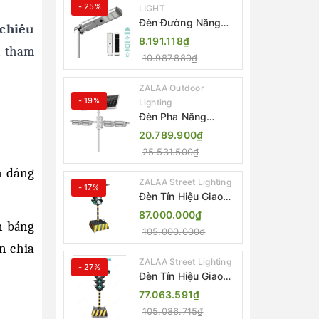
- 25%
LIGHT
Đèn Đường Năng
 chiếu
Lượng Mặt Trời Tích
8.191.118₫
n tham
Hợp Camera ZALAA
10.987.889₫
ZL-BJ04-CCTV
(80W, IP65)
ZALAA Outdoor
- 19%
Lighting
Đèn Pha Năng
Lượng Mặt Trời Sân
20.789.900₫
Thể Thao ZALAA
25.531.500₫
Jsc Chống Nước
IP65 Cao Cấp
h dáng
ZALAA Street Lighting
- 17%
Đèn Tín Hiệu Giao
Thông Di Động Năng
87.000.000₫
Lượng Mặt Trời
n bảng
105.000.000₫
ZALAA ZL-300A-D
n chia
ZALAA Street Lighting
- 27%
Đèn Tín Hiệu Giao
Thông Di Động Năng
77.063.591₫
Lượng Mặt Trời
105.086.715₫
ZALAA ZL-409300C