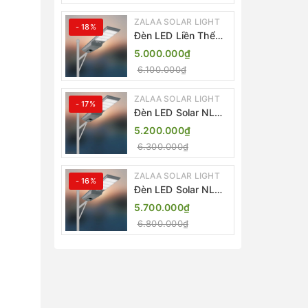
ZALAA SOLAR LIGHT
- 18%
Đèn LED Liền Thể
ZALAA Solar Street
5.000.000₫
Light ZKC-TG 20W
6.100.000₫
25W 30W All In One
ZALAA SOLAR LIGHT
- 17%
Đèn LED Solar NLMT
Liền Thể ZKC-TG
5.200.000₫
20W All in One |
6.300.000₫
ZALAA Street Light
ZALAA SOLAR LIGHT
- 16%
Đèn LED Solar NLMT
Liền Thể ZKC-TG
5.700.000₫
25W All in One |
6.800.000₫
ZALAA Street Light