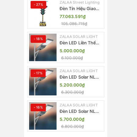
ZALAA Street Lighting
- 27%
Đèn Tín Hiệu Giao
Thông Di Động Năng
77.063.591₫
Lượng Mặt Trời
105.086.715₫
ZALAA ZL-409300C
ZALAA SOLAR LIGHT
- 18%
Đèn LED Liền Thể
ZALAA Solar Street
5.000.000₫
Light ZKC-TG 20W
6.100.000₫
25W 30W All In One
ZALAA SOLAR LIGHT
- 17%
Đèn LED Solar NLMT
Liền Thể ZKC-TG
5.200.000₫
20W All in One |
6.300.000₫
ZALAA Street Light
ZALAA SOLAR LIGHT
- 16%
Đèn LED Solar NLMT
Liền Thể ZKC-TG
5.700.000₫
25W All in One |
6.800.000₫
ZALAA Street Light