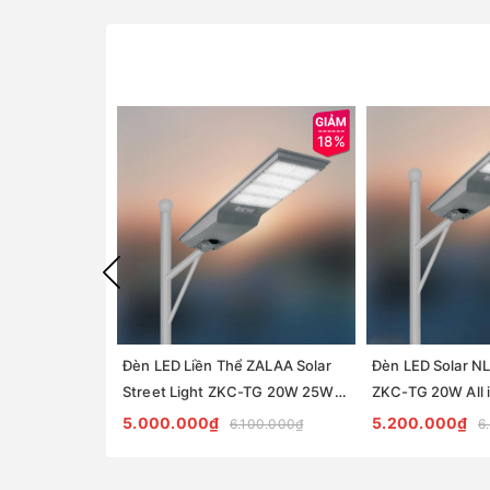
18%
Đèn LED Liền Thể ZALAA Solar
Đèn LED Solar N
Street Light ZKC-TG 20W 25W
ZKC-TG 20W All 
30W All In One
Street Light
5.000.000₫
5.200.000₫
6.100.000₫
6