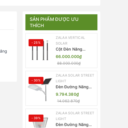
SẢN PHẨM ĐƯỢC ƯU
THÍCH
ZALAA VERTICAL
- 25%
SOLAR
Cột Đèn Năng
năng
Lượng Mặt Trời Dọc
66.000.000₫
Thông Minh ZSR-
88.000.000₫
YYDS-360 | ZALAA
Jsc
ZALAA SOLAR STREET
- 30%
LIGHT
Đèn Đường Năng
Lượng Mặt Trời
9.794.380₫
Thông Minh Điều
14.062.870₫
Khiển MPPT ZL-
GMX01 ZALAA
ZALAA SOLAR STREET
- 39%
LIGHT
Đèn Đường Năng