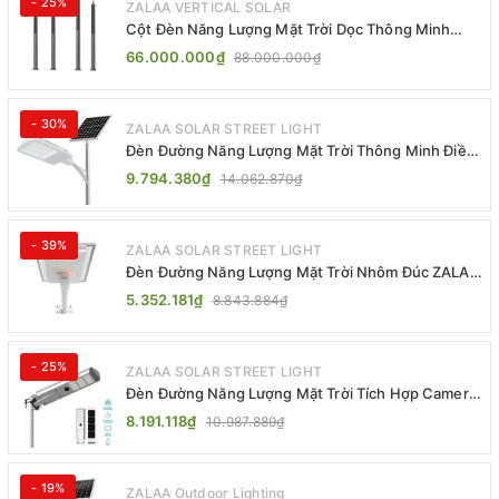
- 25%
ZALAA VERTICAL SOLAR
Cột Đèn Năng Lượng Mặt Trời Dọc Thông Minh
ZSR-YYDS-360 | ZALAA Jsc
66.000.000₫
88.000.000₫
- 30%
ZALAA SOLAR STREET LIGHT
Đèn Đường Năng Lượng Mặt Trời Thông Minh Điều
Khiển MPPT ZL-GMX01 ZALAA
9.794.380₫
14.062.870₫
- 39%
ZALAA SOLAR STREET LIGHT
Đèn Đường Năng Lượng Mặt Trời Nhôm Đúc ZALAA
ZL-BWH Cao Cấp IP65
5.352.181₫
8.843.884₫
- 25%
ZALAA SOLAR STREET LIGHT
Đèn Đường Năng Lượng Mặt Trời Tích Hợp Camera
ZALAA ZL-BJ04-CCTV (80W, IP65)
8.191.118₫
10.987.889₫
- 19%
ZALAA Outdoor Lighting