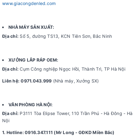
www.giacongdenled.com
NHÀ MÁY SẢN XUẤT:
Địa chỉ:
Số 5, đường TS13, KCN Tiên Sơn, Bắc Ninh
XƯỞNG LẮP RÁP OEM:
Địa chỉ:
Cụm Công nghiệp Ngọc Hồi, Thành Trì, TP Hà Nội
Liên hệ:
0971.043.999
(Nhà máy, Xưởng SX)
VĂN PHÒNG HÀ NỘI
:
Địa chỉ:
P3111 Tòa Elipse Tower, 110 Trần Phú - Hà Đông - Hà
Nội
1. Hotline: 0916.347.111 (Mr Long - GĐKD Miền Bắc)