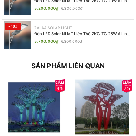
Đèn LED Solar NLMT Liền Thể ZKC-TG 20W All in
One | ZALAA Street Light
5.200.000₫
6.300.000₫
- 16%
ZALAA SOLAR LIGHT
Đèn LED Solar NLMT Liền Thể ZKC-TG 25W All in
One | ZALAA Street Light
5.700.000₫
6.800.000₫
SẢN PHẨM LIÊN QUAN
4%
7%