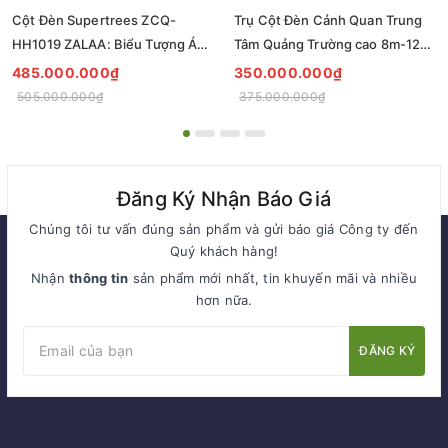
Cột Đèn Supertrees ZCQ-
Trụ Cột Đèn Cảnh Quan Trung
HH1019 ZALAA: Biểu Tượng Ánh
Tâm Quảng Trường cao 8m-12m
Sáng Cho Đại Đô Thị
ZCQ-HH1001 ZALAA Fortune
485.000.000₫
350.000.000₫
Tree Series
505.000.000₫
375.000.000₫
Đăng Ký Nhận Báo Giá
Chúng tôi tư vấn đúng sản phẩm và gửi báo giá Công ty đến
Quý khách hàng!
Nhận
thông tin
sản phẩm mới nhất, tin khuyến mãi và nhiều
hơn nữa.
ĐĂNG KÝ