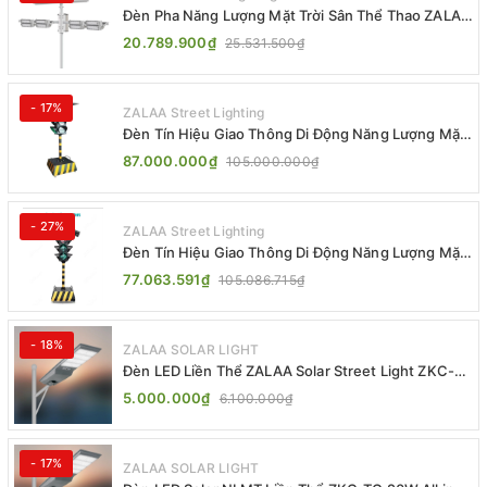
Đèn Pha Năng Lượng Mặt Trời Sân Thể Thao ZALAA
Jsc Chống Nước IP65 Cao Cấp
20.789.900₫
25.531.500₫
- 17%
ZALAA Street Lighting
Đèn Tín Hiệu Giao Thông Di Động Năng Lượng Mặt
Trời ZALAA ZL-300A-D
87.000.000₫
105.000.000₫
- 27%
ZALAA Street Lighting
Đèn Tín Hiệu Giao Thông Di Động Năng Lượng Mặt
Trời ZALAA ZL-409300C
77.063.591₫
105.086.715₫
- 18%
ZALAA SOLAR LIGHT
Đèn LED Liền Thể ZALAA Solar Street Light ZKC-
TG 20W 25W 30W All In One
5.000.000₫
6.100.000₫
- 17%
ZALAA SOLAR LIGHT