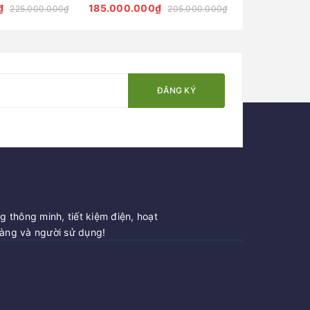
LAA Chiếu Sáng
Chiếu Sáng Cảnh Quan
chùm 25 tay đ
₫
185.000.000₫
185.000.00
225.000.000₫
205.000.000₫
6m rộng 7m Z
ĐĂNG KÝ
 thông minh, tiết kiệm điện, hoạt
hàng và người sử dụng!