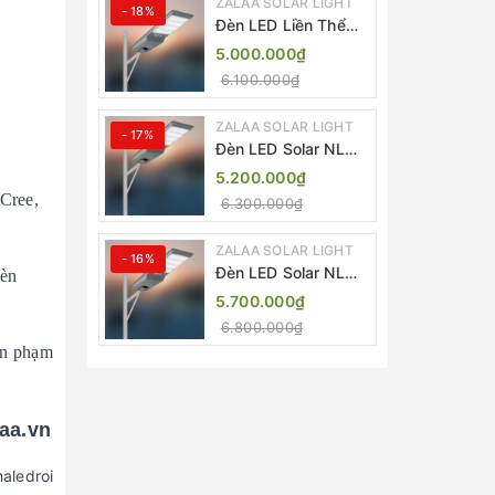
ZALAA SOLAR LIGHT
- 18%
Đèn LED Liền Thể
ZALAA Solar Street
5.000.000₫
Light ZKC-TG 20W
6.100.000₫
25W 30W All In One
ZALAA SOLAR LIGHT
- 17%
Đèn LED Solar NLMT
Liền Thể ZKC-TG
5.200.000₫
20W All in One |
 Cree,
6.300.000₫
ZALAA Street Light
ZALAA SOLAR LIGHT
- 16%
Đèn LED Solar NLMT
đèn
Liền Thể ZKC-TG
5.700.000₫
25W All in One |
6.800.000₫
ZALAA Street Light
rên phạm
laa.vn
aledroi