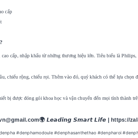
ao cấp
t
?
ện cao cấp, nhập khẩu từ những thương hiệu lớn. Tiêu biểu là Philips,
u, chiếu rộng, chiếu rọi. Thêm vào đó, quý khách có thể lựa chọn 
hiết bị được đóng gói khoa học và vận chuyển đến mọi tỉnh thành t
ail.com🌍 𝙇𝙚𝙖𝙙𝙞𝙣𝙜 𝙎𝙢𝙖𝙧𝙩 𝙇𝙞𝙛𝙚 | https://za
 #denpha #denphamodoule #denphasanthethao #denpharoi #denph