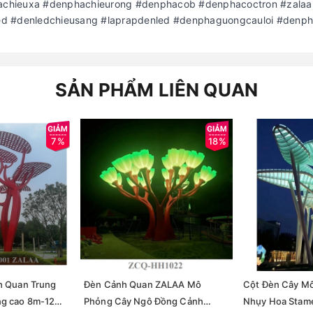
chieuxa #denphachieurong #denphacob #denphacoctron #zalaal
ed #denledchieusang #laprapdenled #denphaguongcauloi #denp
SẢN PHẨM LIÊN QUAN
7%
18%
h Quan Trung
Đèn Cảnh Quan ZALAA Mô
Cột Đèn Cây M
ng cao 8m-12m
Phỏng Cây Ngô Đồng Cảnh
Nhụy Hoa Stame