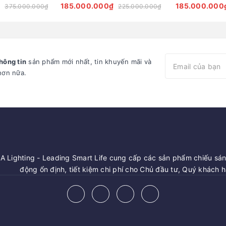
AA Fortune
ZCQ-HH1022 Sycamore Trees
ZCQ-HH1021 ZA
185.000.000₫
185.000.000
375.000.000₫
225.000.000₫
Lighting
Cảnh Quan
hông tin
sản phẩm mới nhất, tin khuyến mãi và
hơn nữa.
 Lighting - Leading Smart Life cung cấp các sản phẩm chiếu sáng
động ổn định, tiết kiệm chi phí cho Chủ đầu tư, Quý khách 