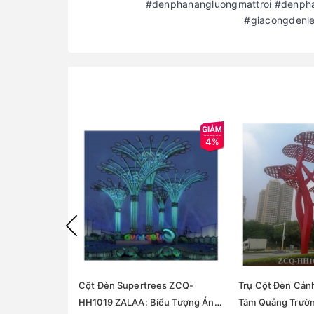
#denphanangluongmattroi #denpha
#giacongdenl
4%
Cột Đèn Supertrees ZCQ-
Trụ Cột Đèn Cản
HH1019 ZALAA: Biểu Tượng Ánh
Tâm Quảng Trườ