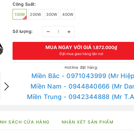
Công Suất:
100W
200W
300W
400W
–
+
Số lượng:
MUA NGAY VỚI GIÁ
1.872.000₫
Đặt mua giao hàng tận nơi
Hotline đặt hàng:
Miền Bắc - 0971043999 (Mr Hiệp
Miền Nam - 0944840666 (Mr Da
Miền Trung - 0942344888 (Mr T.
NH SÁCH CỬA HÀNG
NHẬN XÉT SẢN PHẨM