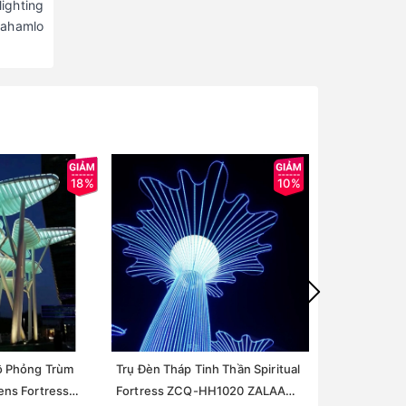
ighting
hahamlo
18%
10%
ô Phỏng Trùm
Trụ Đèn Tháp Tinh Thần Spiritual
Trụ Cột và Đèn
ns Fortress
Fortress ZCQ-HH1020 ZALAA
Quan Dải Phân