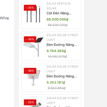
ZALAA VERTICAL
- 25%
SOLAR
Cột Đèn Năng
Lượng Mặt Trời Dọc
 thông
66.000.000₫
Thông Minh ZSR-
88.000.000₫
YYDS-360 | ZALAA
Jsc
ZALAA SOLAR STREET
- 30%
LIGHT
Đèn Đường Năng
Lượng Mặt Trời
9.794.380₫
Thông Minh Điều
14.062.870₫
Khiển MPPT ZL-
GMX01 ZALAA
ZALAA SOLAR STREET
- 39%
LIGHT
Đèn Đường Năng
Lượng Mặt Trời
5.352.181₫
Nhôm Đúc ZALAA
8.843.884₫
ZL-BWH Cao Cấp
IP65
ZALAA SOLAR STREET
- 25%
LIGHT