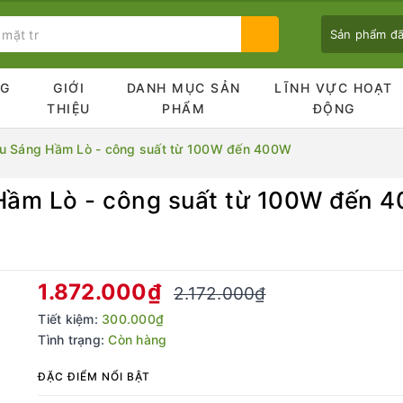
Sản phẩm đ
NG
GIỚI
DANH MỤC SẢN
LĨNH VỰC HOẠT
Ủ
THIỆU
PHẨM
ĐỘNG
u Sáng Hầm Lò - công suất từ 100W đến 400W
Hầm Lò - công suất từ 100W đến 
Bạn chưa xem sản phẩm nào
1.872.000₫
2.172.000₫
Tiết kiệm:
300.000₫
Tình trạng:
Còn hàng
ĐẶC ĐIỂM NỔI BẬT