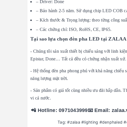
– Driver: Done
– Bảo hành 2-5 năm. Sử dụng chip LED COB c
– Kích thước & Trọng lượng: theo từng công suấ
– Các chứng chỉ: ISO, RoHS, CE, IP65.
Tại sao lựa chọn đèn pha LED tại ZALAA
- Chúng tôi sản xuất thiết bị chiếu sáng với linh ki
Epistar, Done… Tất cả đều có chứng nhận xuất xứ.
- Hệ thống đèn pha phong phú với khả năng chiếu sâ
năng lượng mặt trời.
- Sản phẩm có giá tốt cùng nhiều ưu đãi hấp dẫn. T
vi cả nước.
📲 Hotline: 0971043999📧 Email: zalaa.vn@gm
Tag: #zalaa #lighting #denphaled