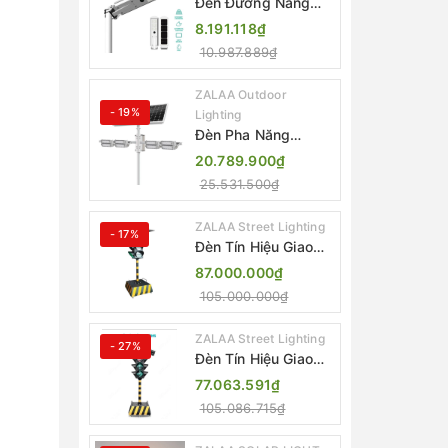
Đèn Đường Năng
Lượng Mặt Trời Tích
8.191.118₫
Hợp Camera ZALAA
10.987.889₫
ZL-BJ04-CCTV
(80W, IP65)
ZALAA Outdoor
- 19%
Lighting
Đèn Pha Năng
Lượng Mặt Trời Sân
20.789.900₫
Thể Thao ZALAA
25.531.500₫
Jsc Chống Nước
IP65 Cao Cấp
ZALAA Street Lighting
- 17%
Đèn Tín Hiệu Giao
Thông Di Động Năng
87.000.000₫
Lượng Mặt Trời
105.000.000₫
ZALAA ZL-300A-D
ZALAA Street Lighting
- 27%
Đèn Tín Hiệu Giao
Thông Di Động Năng
77.063.591₫
Lượng Mặt Trời
105.086.715₫
ZALAA ZL-409300C