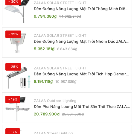
- 30%
ZALAA SOLAR STREET LIGHT
Đèn Đường Năng Lượng Mặt Trời Thông Minh Điều
Khiển MPPT ZL-GMX01 ZALAA
9.794.380₫
14.062.870₫
- 39%
ZALAA SOLAR STREET LIGHT
Đèn Đường Năng Lượng Mặt Trời Nhôm Đúc ZALAA
ZL-BWH Cao Cấp IP65
5.352.181₫
8.843.884₫
- 25%
ZALAA SOLAR STREET LIGHT
Đèn Đường Năng Lượng Mặt Trời Tích Hợp Camera
ZALAA ZL-BJ04-CCTV (80W, IP65)
8.191.118₫
10.987.889₫
- 19%
ZALAA Outdoor Lighting
Đèn Pha Năng Lượng Mặt Trời Sân Thể Thao ZALAA
Jsc Chống Nước IP65 Cao Cấp
20.789.900₫
25.531.500₫
- 17%
ZALAA Street Lighting