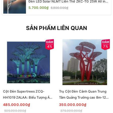
Đèn LED Solar NLMT Liền Thể ZKC-TG 25W All in
One | ZALAA Street Light
5.700.000₫
6.800.000₫
SẢN PHẨM LIÊN QUAN
4%
7%
Cột Đèn Supertrees ZCQ-
Trụ Cột Đèn Cảnh Quan Trung
HH1019 ZALAA: Biểu Tượng Ánh
Tâm Quảng Trường cao 8m-12m
Sáng Cho Đại Đô Thị
ZCQ-HH1001 ZALAA Fortune
485.000.000₫
350.000.000₫
Tree Series
505.000.000₫
375.000.000₫