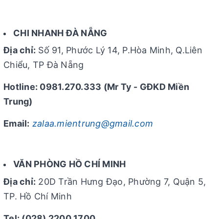
CHI NHANH ĐÀ NẴNG
Địa chỉ:
Số 91, Phước Lý 14, P.Hòa Minh, Q.Liên
Chiểu, TP Đà Nẵng
Hotline: 0981.270.333 (Mr Ty - GĐKD Miền
Trung)
Email:
zalaa.mientrung@gmail.com
VĂN PHÒNG HỒ CHÍ MINH
Địa chỉ:
20D Trần Hưng Đạo, Phường 7, Quận 5,
TP. Hồ Chí Minh
Tel: (028) 2200 1700