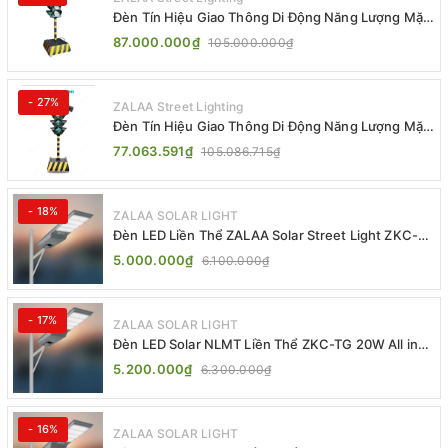
Đèn Tín Hiệu Giao Thông Di Động Năng Lượng Mặt
Trời ZALAA ZL-300A-D
87.000.000₫
105.000.000₫
- 27%
ZALAA Street Lighting
Đèn Tín Hiệu Giao Thông Di Động Năng Lượng Mặt
Trời ZALAA ZL-409300C
77.063.591₫
105.086.715₫
- 18%
ZALAA SOLAR LIGHT
Đèn LED Liền Thể ZALAA Solar Street Light ZKC-
TG 20W 25W 30W All In One
5.000.000₫
6.100.000₫
- 17%
ZALAA SOLAR LIGHT
Đèn LED Solar NLMT Liền Thể ZKC-TG 20W All in
One | ZALAA Street Light
5.200.000₫
6.300.000₫
- 16%
ZALAA SOLAR LIGHT