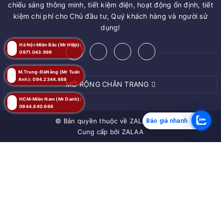
chiếu sáng thông minh, tiết kiệm điện, hoạt động ổn định, tiết
kiệm chi phí cho Chủ đầu tư, Quý khách hàng và người sử
dụng!
Hà Nội-Miền Bắc (Mr Hiệp):
0971.043.999
M.Trung-ĐàNẵng (Mr Tuấn
Anh): 094.2344.888
MỞ RỘNG CHÂN TRANG
HCM-Miền Nam (Mr Danh):
0944.840.666
© Bản quyền thuộc về
ZALAA JSC
Báo giá nhanh
Cung cấp bởi
ZALAA
MUA NGAY
Giao hàng tận nơi