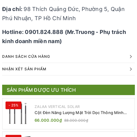
Địa chỉ:
98 Thích Quảng Đức, Phường 5, Quận
Phú Nhuận, TP Hồ Chí Minh
Hotline: 0901.824.888 (Mr.Truong - Phụ trách
kinh doanh miền nam)
DANH SÁCH CỬA HÀNG
NHẬN XÉT SẢN PHẨM
SẢN PHẨM ĐƯỢC ƯU THÍCH
- 25%
ZALAA VERTICAL SOLAR
Cột Đèn Năng Lượng Mặt Trời Dọc Thông Minh
ZSR-YYDS-360 | ZALAA Jsc
66.000.000₫
88.000.000₫