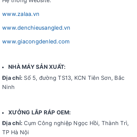
Hệ thống Website:
www.zalaa.vn
www.denchieusangled.vn
www.giacongdenled.com
NHÀ MÁY SẢN XUẤT:
Địa chỉ:
Số 5, đường TS13, KCN Tiên Sơn, Bắc
Ninh
XƯỞNG LẮP RÁP OEM:
Địa chỉ:
Cụm Công nghiệp Ngọc Hồi, Thành Trì,
TP Hà Nội