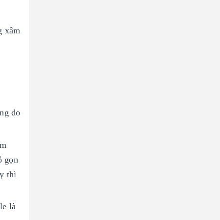
ng xâm
ờng do
ảm
ỏ gọn
y thì
le là