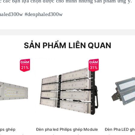
c các bạn lựa chọn được cho mình những sản phẩm ưng ý.
phaled300w #denphaled300w
SẢN PHẨM LIÊN QUAN
21%
31%
ips ghép
Đèn pha led Philips ghép Module
Đèn Pha LED gh