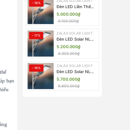
ZALAA SOLAR LIGHT
- 18%
Đèn LED Liền Thể
ZALAA Solar Street
5.000.000₫
Light ZKC-TG 20W
6.100.000₫
25W 30W All In One
ZALAA SOLAR LIGHT
- 17%
Đèn LED Solar NLMT
Liền Thể ZKC-TG
5.200.000₫
20W All in One |
6.300.000₫
ZALAA Street Light
ZALAA SOLAR LIGHT
- 16%
thể
Đèn LED Solar NLMT
Liền Thể ZKC-TG
5.700.000₫
iúp bạn
25W All in One |
6.800.000₫
ZALAA Street Light
hiểu
áng