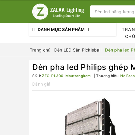
DANH MỤC SẢN PHẨM
TRA
CH
Trang chủ
Đèn LED Sân Pickleball
Đèn pha led P
Đèn pha led Philips ghép
SKU:
ZFG-PL300-Mautrangkem
Thương hiệu:
No Bra
Đánh giá