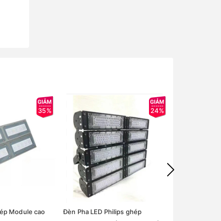
35%
24%
ép Module cao
Đèn Pha LED Philips ghép
Đèn pha led g