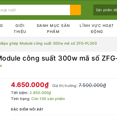
Sản phẩm đ
NG
GIỚI
DANH MỤC SẢN
LĨNH VỰC HOẠT
Ủ
THIỆU
PHẨM
ĐỘNG
hilips ghép Module công suất 300w mã số ZFG-PL300
 Module công suất 300w mã số ZF
Bạn chưa xem sản phẩm nào
nd
4.650.000₫
7.500.000₫
Giá thị trường:
Tiết kiệm:
2.850.000₫
Tình trạng:
Còn 100 sản phẩm
ĐẶC ĐIỂM NỔI BẬT