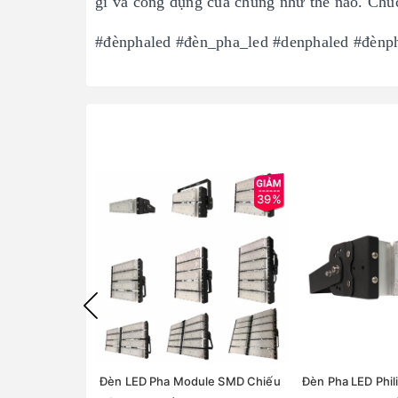
gì và công dụng của chúng như thế nào. Chú
#đènphaled #đèn_pha_led #denphaled #đèn
39%
Đèn LED Pha Module SMD Chiếu
Đèn Pha LED Phil