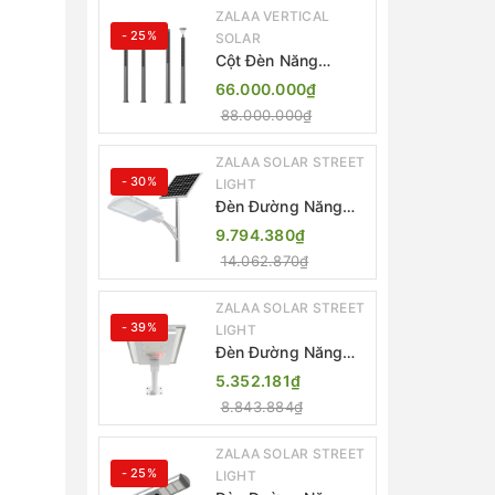
ZALAA VERTICAL
- 25%
SOLAR
Cột Đèn Năng
Lượng Mặt Trời Dọc
66.000.000₫
Thông Minh ZSR-
88.000.000₫
YYDS-360 | ZALAA
Jsc
ZALAA SOLAR STREET
- 30%
LIGHT
Đèn Đường Năng
Lượng Mặt Trời
9.794.380₫
Thông Minh Điều
14.062.870₫
Khiển MPPT ZL-
GMX01 ZALAA
ZALAA SOLAR STREET
- 39%
LIGHT
Đèn Đường Năng
Lượng Mặt Trời
5.352.181₫
Nhôm Đúc ZALAA
8.843.884₫
ZL-BWH Cao Cấp
IP65
ZALAA SOLAR STREET
- 25%
LIGHT