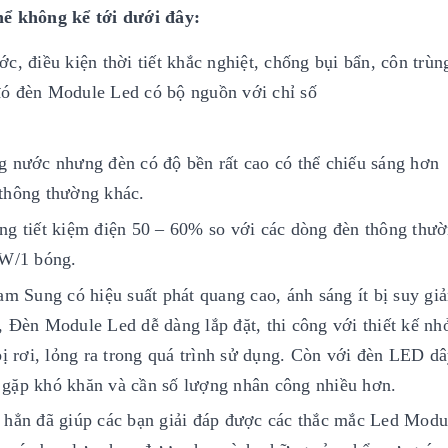
ể không kể tới dưới đây:
c, điều kiện thời tiết khắc nghiệt, chống bụi bẩn, côn trù
đó đèn Module Led có bộ nguồn với chỉ số
g nước nhưng đèn có độ bền rất cao có thể chiếu sáng hơn
 thông thường khác.
ng tiết kiệm điện 50 – 60% so với các dòng đèn thông thư
,4W/1 bóng.
 Sung có hiệu suất phát quang cao, ánh sáng ít bị suy gi
, Đèn Module Led dễ dàng lắp đặt, thi công với thiết kế nh
 rơi, lỏng ra trong quá trình sử dụng. Còn với đèn LED dâ
 gặp khó khăn và cần số lượng nhân công nhiều hơn.
c hẳn đã giúp các bạn giải đáp được các thắc mắc Led Modu