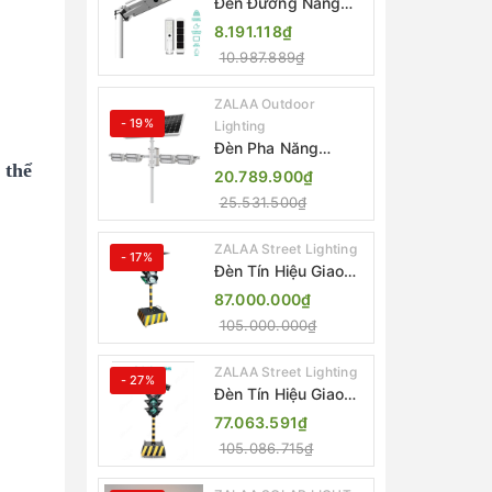
Đèn Đường Năng
Lượng Mặt Trời Tích
8.191.118₫
Hợp Camera ZALAA
10.987.889₫
ZL-BJ04-CCTV
(80W, IP65)
ZALAA Outdoor
- 19%
Lighting
Đèn Pha Năng
 thể
Lượng Mặt Trời Sân
20.789.900₫
Thể Thao ZALAA
25.531.500₫
Jsc Chống Nước
IP65 Cao Cấp
ZALAA Street Lighting
- 17%
Đèn Tín Hiệu Giao
Thông Di Động Năng
87.000.000₫
Lượng Mặt Trời
105.000.000₫
ZALAA ZL-300A-D
ZALAA Street Lighting
- 27%
Đèn Tín Hiệu Giao
Thông Di Động Năng
77.063.591₫
Lượng Mặt Trời
105.086.715₫
ZALAA ZL-409300C