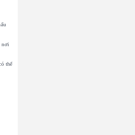
hấu
 nơi
có thể