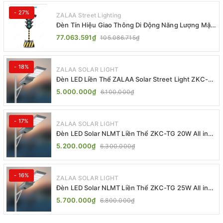
- 27%
ZALAA Street Lighting
Đèn Tín Hiệu Giao Thông Di Động Năng Lượng Mặt
Trời ZALAA ZL-409300C
77.063.591₫
105.086.715₫
- 18%
ZALAA SOLAR LIGHT
Đèn LED Liền Thể ZALAA Solar Street Light ZKC-
TG 20W 25W 30W All In One
5.000.000₫
6.100.000₫
- 17%
ZALAA SOLAR LIGHT
Đèn LED Solar NLMT Liền Thể ZKC-TG 20W All in
One | ZALAA Street Light
5.200.000₫
6.300.000₫
- 16%
ZALAA SOLAR LIGHT
Đèn LED Solar NLMT Liền Thể ZKC-TG 25W All in
One | ZALAA Street Light
5.700.000₫
6.800.000₫