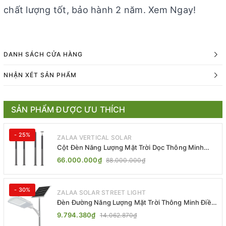
chất lượng tốt, bảo hành 2 năm. Xem Ngay!
DANH SÁCH CỬA HÀNG
NHẬN XÉT SẢN PHẨM
SẢN PHẨM ĐƯỢC ƯU THÍCH
- 25%
ZALAA VERTICAL SOLAR
Cột Đèn Năng Lượng Mặt Trời Dọc Thông Minh
ZSR-YYDS-360 | ZALAA Jsc
66.000.000₫
88.000.000₫
- 30%
ZALAA SOLAR STREET LIGHT
Đèn Đường Năng Lượng Mặt Trời Thông Minh Điều
Khiển MPPT ZL-GMX01 ZALAA
9.794.380₫
14.062.870₫