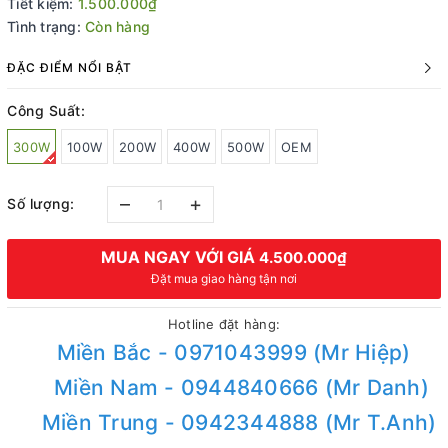
Tiết kiệm:
1.500.000₫
Tình trạng:
Còn hàng
ĐẶC ĐIỂM NỔI BẬT
Công Suất:
300W
100W
200W
400W
500W
OEM
–
+
Số lượng:
MUA NGAY VỚI GIÁ
4.500.000₫
Đặt mua giao hàng tận nơi
Hotline đặt hàng:
Miền Bắc - 0971043999 (Mr Hiệp)
Miền Nam - 0944840666 (Mr Danh)
Miền Trung - 0942344888 (Mr T.Anh)