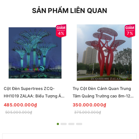
SẢN PHẨM LIÊN QUAN
4%
7%
Cột Đèn Supertrees ZCQ-
Trụ Cột Đèn Cảnh Quan Trung
HH1019 ZALAA: Biểu Tượng Ánh
Tâm Quảng Trường cao 8m-12m
Sáng Cho Đại Đô Thị
ZCQ-HH1001 ZALAA Fortune
485.000.000₫
350.000.000₫
Tree Series
505.000.000₫
375.000.000₫