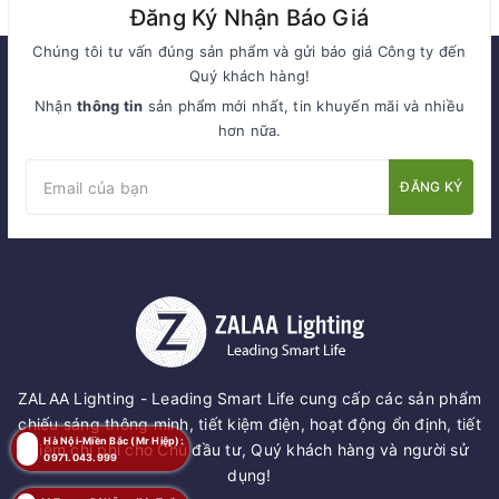
Đăng Ký Nhận Báo Giá
Chúng tôi tư vấn đúng sản phẩm và gửi báo giá Công ty đến
Quý khách hàng!
Nhận
thông tin
sản phẩm mới nhất, tin khuyến mãi và nhiều
hơn nữa.
ĐĂNG KÝ
ZALAA Lighting - Leading Smart Life cung cấp các sản phẩm
chiếu sáng thông minh, tiết kiệm điện, hoạt động ổn định, tiết
Hà Nội-Miền Bắc (Mr Hiệp):
kiệm chi phí cho Chủ đầu tư, Quý khách hàng và người sử
0971.043.999
dụng!