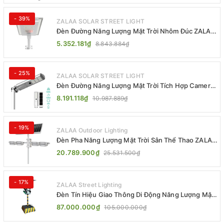
- 39%
ZALAA SOLAR STREET LIGHT
Đèn Đường Năng Lượng Mặt Trời Nhôm Đúc ZALAA
ZL-BWH Cao Cấp IP65
5.352.181₫
8.843.884₫
- 25%
ZALAA SOLAR STREET LIGHT
Đèn Đường Năng Lượng Mặt Trời Tích Hợp Camera
ZALAA ZL-BJ04-CCTV (80W, IP65)
8.191.118₫
10.987.889₫
- 19%
ZALAA Outdoor Lighting
Đèn Pha Năng Lượng Mặt Trời Sân Thể Thao ZALAA
Jsc Chống Nước IP65 Cao Cấp
20.789.900₫
25.531.500₫
- 17%
ZALAA Street Lighting
Đèn Tín Hiệu Giao Thông Di Động Năng Lượng Mặt
Trời ZALAA ZL-300A-D
87.000.000₫
105.000.000₫