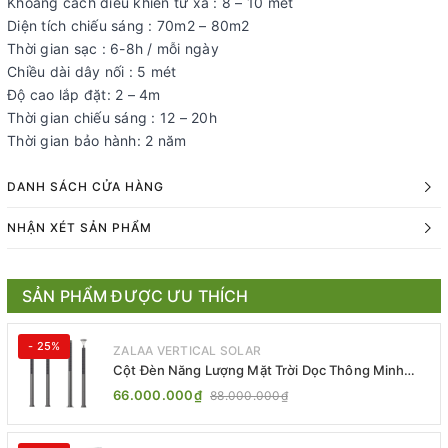
Khoảng cách điều khiển từ xa : 8 – 10 mét
Diện tích chiếu sáng : 70m2 – 80m2
Thời gian sạc : 6-8h / mỗi ngày
Chiều dài dây nối : 5 mét
Độ cao lắp đặt: 2 – 4m
Thời gian chiếu sáng : 12 – 20h
Thời gian bảo hành: 2 năm
DANH SÁCH CỬA HÀNG
NHẬN XÉT SẢN PHẨM
SẢN PHẨM ĐƯỢC ƯU THÍCH
- 25%
ZALAA VERTICAL SOLAR
Cột Đèn Năng Lượng Mặt Trời Dọc Thông Minh
ZSR-YYDS-360 | ZALAA Jsc
66.000.000₫
88.000.000₫