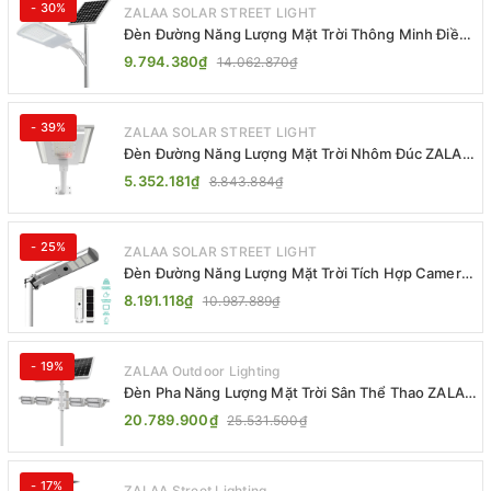
- 30%
ZALAA SOLAR STREET LIGHT
Đèn Đường Năng Lượng Mặt Trời Thông Minh Điều
Khiển MPPT ZL-GMX01 ZALAA
9.794.380₫
14.062.870₫
- 39%
ZALAA SOLAR STREET LIGHT
Đèn Đường Năng Lượng Mặt Trời Nhôm Đúc ZALAA
ZL-BWH Cao Cấp IP65
5.352.181₫
8.843.884₫
- 25%
ZALAA SOLAR STREET LIGHT
Đèn Đường Năng Lượng Mặt Trời Tích Hợp Camera
ZALAA ZL-BJ04-CCTV (80W, IP65)
8.191.118₫
10.987.889₫
- 19%
ZALAA Outdoor Lighting
Đèn Pha Năng Lượng Mặt Trời Sân Thể Thao ZALAA
Jsc Chống Nước IP65 Cao Cấp
20.789.900₫
25.531.500₫
- 17%
ZALAA Street Lighting