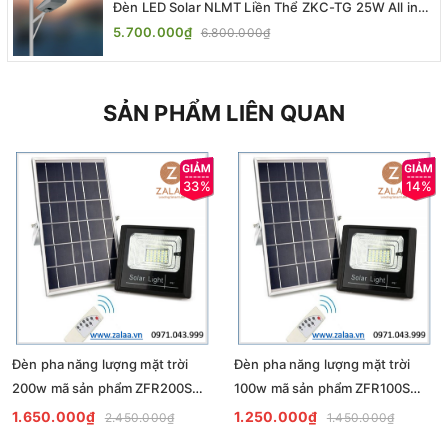
Đèn LED Solar NLMT Liền Thể ZKC-TG 25W All in
One | ZALAA Street Light
5.700.000₫
6.800.000₫
SẢN PHẨM LIÊN QUAN
33%
14%
Đèn pha năng lượng mặt trời
Đèn pha năng lượng mặt trời
200w mã sản phẩm ZFR200S
100w mã sản phẩm ZFR100S
ZALAA
ZALAA
1.650.000₫
1.250.000₫
2.450.000₫
1.450.000₫