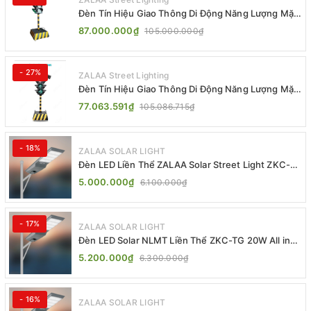
Đèn Tín Hiệu Giao Thông Di Động Năng Lượng Mặt
Trời ZALAA ZL-300A-D
87.000.000₫
105.000.000₫
- 27%
ZALAA Street Lighting
Đèn Tín Hiệu Giao Thông Di Động Năng Lượng Mặt
Trời ZALAA ZL-409300C
77.063.591₫
105.086.715₫
- 18%
ZALAA SOLAR LIGHT
Đèn LED Liền Thể ZALAA Solar Street Light ZKC-
TG 20W 25W 30W All In One
5.000.000₫
6.100.000₫
- 17%
ZALAA SOLAR LIGHT
Đèn LED Solar NLMT Liền Thể ZKC-TG 20W All in
One | ZALAA Street Light
5.200.000₫
6.300.000₫
- 16%
ZALAA SOLAR LIGHT