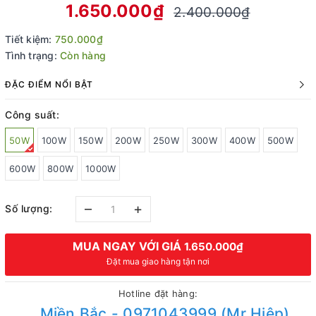
1.650.000₫
2.400.000₫
Tiết kiệm:
750.000₫
Tình trạng:
Còn hàng
ĐẶC ĐIỂM NỔI BẬT
Công suất:
50W
100W
150W
200W
250W
300W
400W
500W
600W
800W
1000W
–
+
Số lượng:
MUA NGAY VỚI GIÁ
1.650.000₫
Đặt mua giao hàng tận nơi
Hotline đặt hàng:
Miền Bắc - 0971043999 (Mr Hiệp)