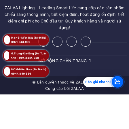
ZALAA Lighting - Leading Smart Life cung cấp các sản phẩm
chiếu sáng thông minh, tiết kiệm điện, hoạt động ổn định, tiết
kiệm chi phí cho Chủ đầu tư, Quý khách hàng và người sử
dụng!
Hà Nội-Miền Bắc (Mr Hiệp):
0971.043.999
M.Trung-ĐàNẵng (Mr Tuấn
Anh): 094.2344.888
MỞ RỘNG CHÂN TRANG
HCM-Miền Nam (Mr Danh):
0944.840.666
© Bản quyền thuộc về
ZALAA JSC
Báo giá nhanh
Cung cấp bởi
ZALAA
MUA NGAY
Giao hàng tận nơi