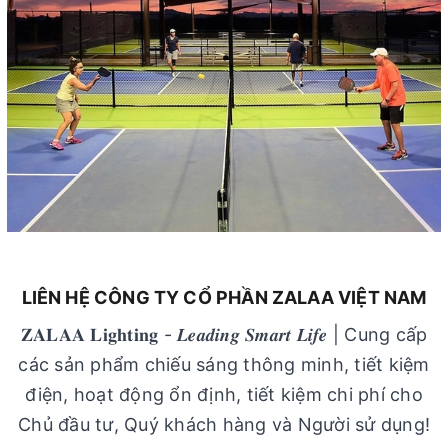
LIÊN HỆ CÔNG TY CỔ PHẦN ZALAA VIỆT NAM
𝐙𝐀𝐋𝐀𝐀 𝐋𝐢𝐠𝐡𝐭𝐢𝐧𝐠 - 𝑳𝒆𝒂𝒅𝒊𝒏𝒈 𝑺𝒎𝒂𝒓𝒕 𝑳𝒊𝒇𝒆 | Cung cấp
các sản phẩm chiếu sáng thông minh, tiết kiệm
điện, hoạt động ổn định, tiết kiệm chi phí cho
Chủ đầu tư, Quý khách hàng và Người sử dụng!