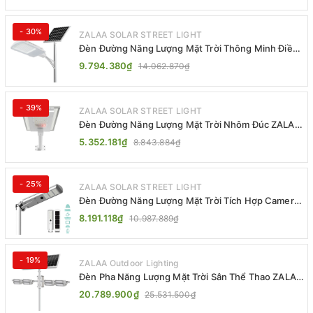
- 30%
ZALAA SOLAR STREET LIGHT
Đèn Đường Năng Lượng Mặt Trời Thông Minh Điều
Khiển MPPT ZL-GMX01 ZALAA
9.794.380₫
14.062.870₫
- 39%
ZALAA SOLAR STREET LIGHT
Đèn Đường Năng Lượng Mặt Trời Nhôm Đúc ZALAA
ZL-BWH Cao Cấp IP65
5.352.181₫
8.843.884₫
- 25%
ZALAA SOLAR STREET LIGHT
Đèn Đường Năng Lượng Mặt Trời Tích Hợp Camera
ZALAA ZL-BJ04-CCTV (80W, IP65)
8.191.118₫
10.987.889₫
- 19%
ZALAA Outdoor Lighting
Đèn Pha Năng Lượng Mặt Trời Sân Thể Thao ZALAA
Jsc Chống Nước IP65 Cao Cấp
20.789.900₫
25.531.500₫