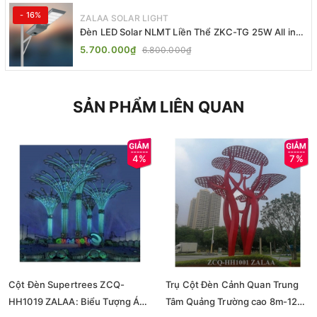
- 16%
ZALAA SOLAR LIGHT
Đèn LED Solar NLMT Liền Thể ZKC-TG 25W All in
One | ZALAA Street Light
5.700.000₫
6.800.000₫
SẢN PHẨM LIÊN QUAN
4%
7%
Cột Đèn Supertrees ZCQ-
Trụ Cột Đèn Cảnh Quan Trung
HH1019 ZALAA: Biểu Tượng Ánh
Tâm Quảng Trường cao 8m-12m