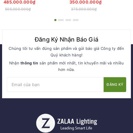
Sáng Cho Đại Đô Thị
ZCQ-HH1001 ZALAA Fortune
485.000.000₫
350.000.000₫
Tree Series
505.000.000₫
375.000.000₫
Đăng Ký Nhận Báo Giá
Chúng tôi tư vấn đúng sản phẩm và gửi báo giá Công ty đến
Quý khách hàng!
Nhận
thông tin
sản phẩm mới nhất, tin khuyến mãi và nhiều
hơn nữa.
ĐĂNG KÝ