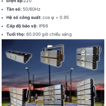
Điện áp:
220
Tần số:
50/60Hz
Hệ số công suất:
cos φ = 0.95
Cấp độ bảo vệ:
IP66
Tuổi thọ:
60.000 giờ chiếu sáng