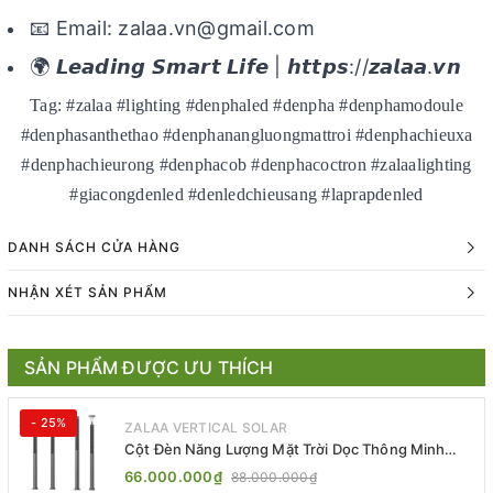
📧 Email: zalaa.vn@gmail.com
🌍 𝙇𝙚𝙖𝙙𝙞𝙣𝙜 𝙎𝙢𝙖𝙧𝙩 𝙇𝙞𝙛𝙚 | 𝙝𝙩𝙩𝙥𝙨://𝙯𝙖𝙡𝙖𝙖.𝙫𝙣
Tag: #zalaa #lighting #denphaled #denpha #denphamodoule
#denphasanthethao #denphanangluongmattroi #denphachieuxa
#denphachieurong #denphacob #denphacoctron #zalaalighting
#giacongdenled #denledchieusang #laprapdenled
DANH SÁCH CỬA HÀNG
NHẬN XÉT SẢN PHẨM
SẢN PHẨM ĐƯỢC ƯU THÍCH
- 25%
ZALAA VERTICAL SOLAR
Cột Đèn Năng Lượng Mặt Trời Dọc Thông Minh
ZSR-YYDS-360 | ZALAA Jsc
66.000.000₫
88.000.000₫