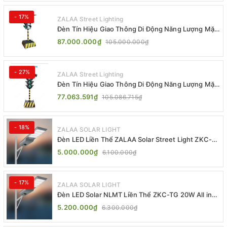
- 17%
ZALAA Street Lighting
Đèn Tín Hiệu Giao Thông Di Động Năng Lượng Mặt
Trời ZALAA ZL-300A-D
87.000.000₫
105.000.000₫
- 27%
ZALAA Street Lighting
Đèn Tín Hiệu Giao Thông Di Động Năng Lượng Mặt
Trời ZALAA ZL-409300C
77.063.591₫
105.086.715₫
- 18%
ZALAA SOLAR LIGHT
Đèn LED Liền Thể ZALAA Solar Street Light ZKC-
TG 20W 25W 30W All In One
5.000.000₫
6.100.000₫
- 17%
ZALAA SOLAR LIGHT
Đèn LED Solar NLMT Liền Thể ZKC-TG 20W All in
One | ZALAA Street Light
5.200.000₫
6.300.000₫